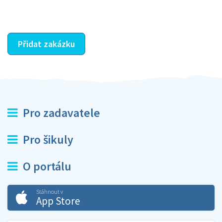
ostatní dozví z vašeho vzájemného hodnocení. A
máte vyřešeno :-)
Přidat zakázku
Pro zadavatele
Pro šikuly
O portálu
Stáhnout v
App Store