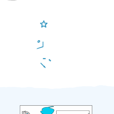
Ověření šikulové
Odměna po práci
Za 2 minuty