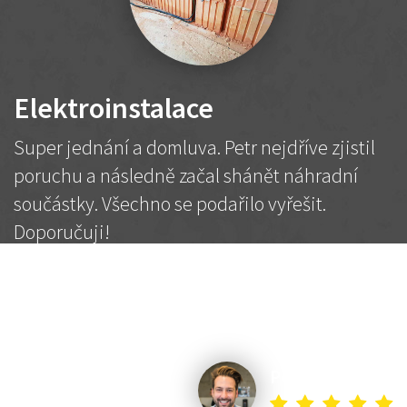
Elektroinstalace
Super jednání a domluva. Petr nejdříve zjistil
poruchu a následně začal shánět náhradní
součástky. Všechno se podařilo vyřešit.
Doporučuji!
2 500 Kč
Dohodnutá cena
Petr K.