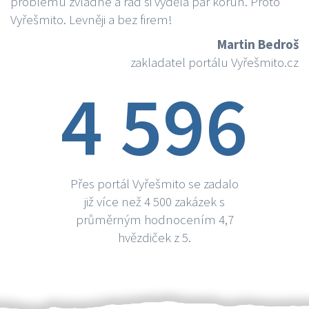
problému zvládne a rád si vydělá par korun. Proto
Vyřešmito. Levněji a bez firem!
Martin Bedroš
zakladatel portálu Vyřešmito.cz
4 596
Přes portál Vyřešmito se zadalo
již více než 4 500 zakázek s
průměrným hodnocením 4,7
hvězdiček z 5.