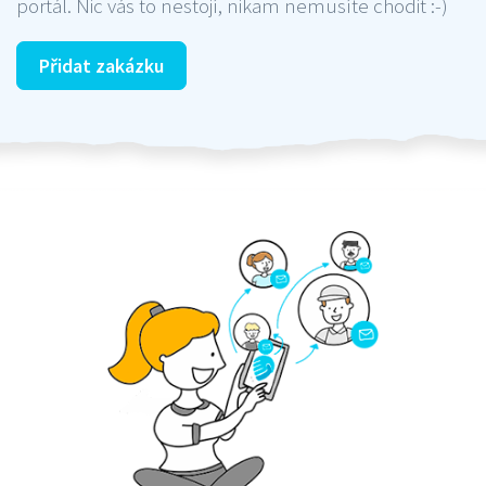
portál. Nic vás to nestojí, nikam nemusíte chodit :-)
Přidat zakázku