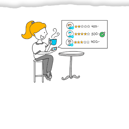
Krok III. - Hodnocení
Vybraný šikula vaše zadání po domluvě a v souladu s
jeho nabídkou vyřeší. Po splnění úkolu mu náleží
dohodnutá odměna. Zda proběhlo vše jak mělo, se