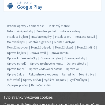
Stáhnout na
Google Play
Drobné opravy v domácnosti
Hodinový manžel
Betonování podlahy
Broušení parket
Instalace antény
Instalace bojleru
Instalace myčky
Instalace WC
Instalace žaluzií
Malování bytu
Montáž digestoře
Montáž kuchyně
Montáž nábytku
Montáž odpadu
Montáž okapů
Montáž skříně
Oprava bojleru
Oprava dveří
Oprava komínu
Oprava kožené sedačky
Oprava nábytku
Oprava podlahy
Oprava schodů
Oprava sprchového koutu
Oprava střechy
Oprava topení
Oprava vodovodní baterie
Oprava WC
Oprava žaluzií
Rekonstrukce koupelny
Řemeslníci
Sekání trávy
Stěhování
Úpravy oděvů
Vyčištění odpadu
Vyklízení bytu
Zapojení pračky
Bezpečnost dětí
Tyto stránky využívají cookies
Cookies používáme, abychom zajistili správné fungování a bezpečnost