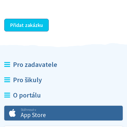
ostatní dozví z vašeho vzájemného hodnocení. A
máte vyřešeno :-)
Přidat zakázku
Pro zadavatele
Pro šikuly
O portálu
Stáhnout v
App Store