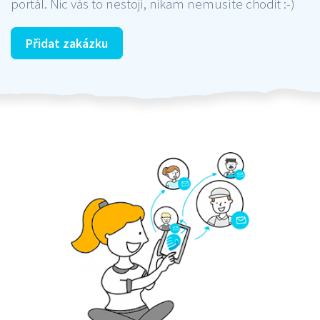
portál. Nic vás to nestojí, nikam nemusíte chodit :-)
Přidat zakázku