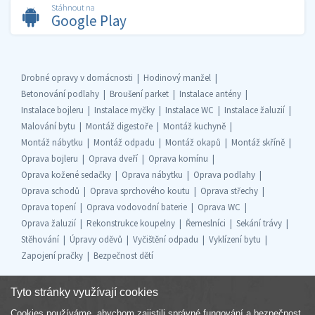
Stáhnout na
Google Play
Drobné opravy v domácnosti
Hodinový manžel
Betonování podlahy
Broušení parket
Instalace antény
Instalace bojleru
Instalace myčky
Instalace WC
Instalace žaluzií
Malování bytu
Montáž digestoře
Montáž kuchyně
Montáž nábytku
Montáž odpadu
Montáž okapů
Montáž skříně
Oprava bojleru
Oprava dveří
Oprava komínu
Oprava kožené sedačky
Oprava nábytku
Oprava podlahy
Oprava schodů
Oprava sprchového koutu
Oprava střechy
Oprava topení
Oprava vodovodní baterie
Oprava WC
Oprava žaluzií
Rekonstrukce koupelny
Řemeslníci
Sekání trávy
Stěhování
Úpravy oděvů
Vyčištění odpadu
Vyklízení bytu
Zapojení pračky
Bezpečnost dětí
Tyto stránky využívají cookies
Cookies používáme, abychom zajistili správné fungování a bezpečnost