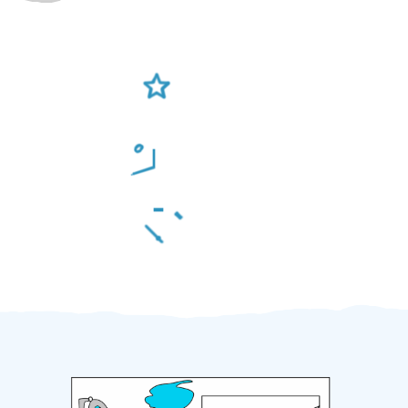
Ověření šikulové
Odměna po práci
Za 2 minuty