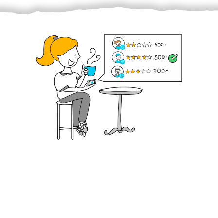
Krok III. - Hodnocení
Vybraný šikula vaše zadání po domluvě a v souladu s
jeho nabídkou vyřeší. Po splnění úkolu mu náleží
dohodnutá odměna. Zda proběhlo vše jak mělo, se