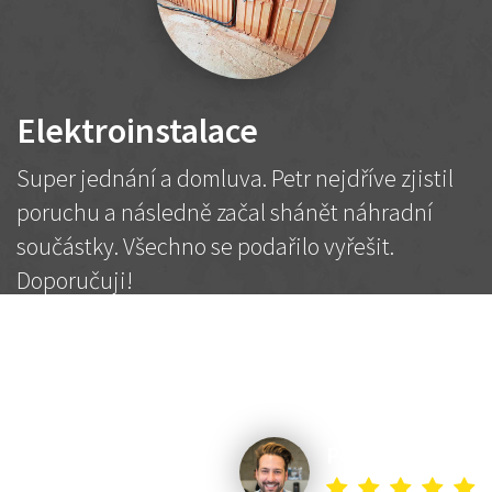
Elektroinstalace
Super jednání a domluva. Petr nejdříve zjistil
poruchu a následně začal shánět náhradní
součástky. Všechno se podařilo vyřešit.
Doporučuji!
2 500 Kč
Dohodnutá cena
Petr K.