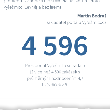
problému zvládne a rád si vydělá par korun. Proto
Vyřešmito. Levněji a bez firem!
Martin Bedroš
zakladatel portálu Vyřešmito.cz
4 596
Přes portál Vyřešmito se zadalo
již více než 4 500 zakázek s
průměrným hodnocením 4,7
hvězdiček z 5.