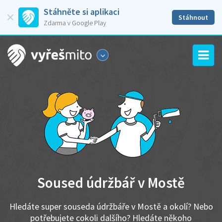
Stáhněte si aplikaci
Stáhnout
Zdarma v Google Play
Soused údržbář v Mostě
Hledáte super souseda údržbáře v Mostě a okolí? Nebo
potřebujete cokoli dalšího? Hledáte někoho