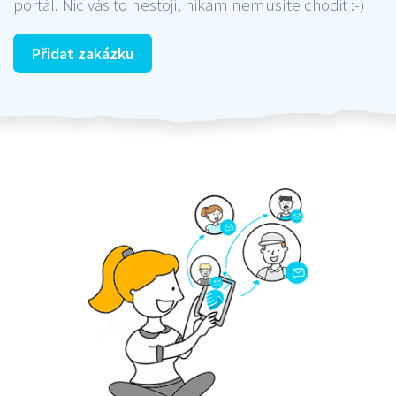
portál. Nic vás to nestojí, nikam nemusíte chodit :-)
Přidat zakázku