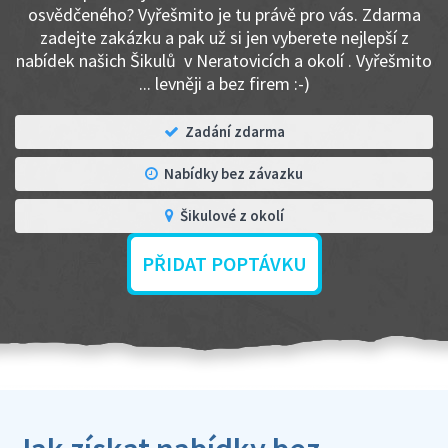
osvědčeného? Vyřešmito je tu právě pro vás. Zdarma
zadejte zakázku a pak už si jen vyberete nejlepší z
nabídek našich Šikulů v Neratovicích a okolí . Vyřešmito
... levněji a bez firem :-)
Zadání zdarma
Nabídky bez závazku
Šikulové z okolí
PŘIDAT POPTÁVKU