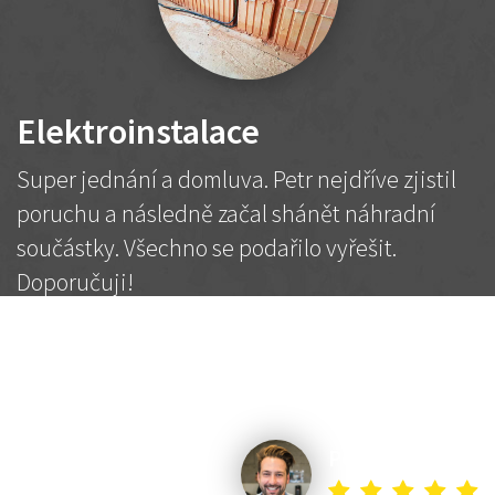
Elektroinstalace
Super jednání a domluva. Petr nejdříve zjistil
poruchu a následně začal shánět náhradní
součástky. Všechno se podařilo vyřešit.
Doporučuji!
2 500 Kč
Dohodnutá cena
Petr K.