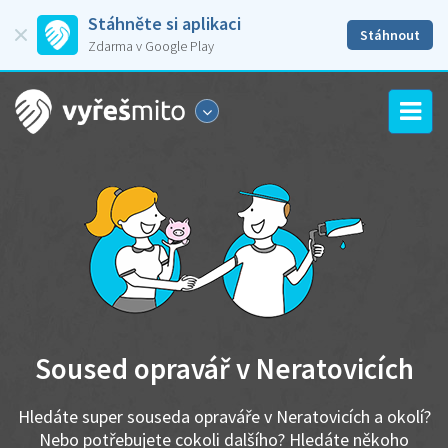
Stáhněte si aplikaci
Stáhnout
Zdarma v Google Play
Soused opravář v Neratovicích
Hledáte super souseda opraváře v Neratovicích a okolí?
Nebo potřebujete cokoli dalšího? Hledáte někoho