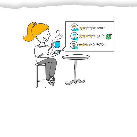
Krok III. - Hodnocení
Vybraný šikula vaše zadání po domluvě a v souladu s
jeho nabídkou vyřeší. Po splnění úkolu mu náleží
dohodnutá odměna. Zda proběhlo vše jak mělo, se