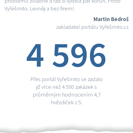
problému zvládne a rád si vydělá par korun. Proto
Vyřešmito. Levněji a bez firem!
Martin Bedroš
zakladatel portálu Vyřešmito.cz
4 596
Přes portál Vyřešmito se zadalo
již více než 4 500 zakázek s
průměrným hodnocením 4,7
hvězdiček z 5.