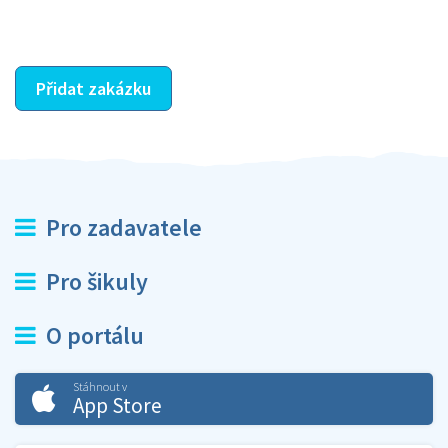
ostatní dozví z vašeho vzájemného hodnocení. A
máte vyřešeno :-)
Přidat zakázku
Pro zadavatele
Pro šikuly
O portálu
Stáhnout v
App Store