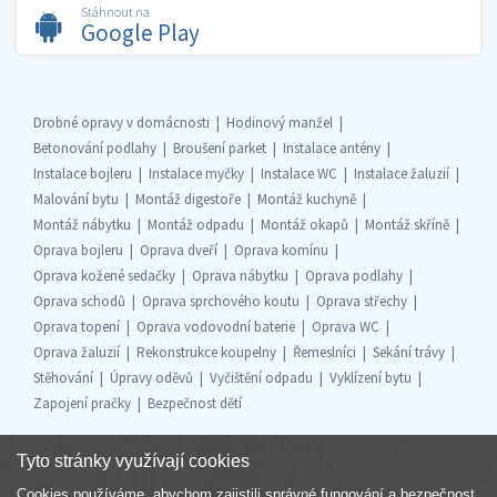
Stáhnout na
Google Play
Drobné opravy v domácnosti
Hodinový manžel
Betonování podlahy
Broušení parket
Instalace antény
Instalace bojleru
Instalace myčky
Instalace WC
Instalace žaluzií
Malování bytu
Montáž digestoře
Montáž kuchyně
Montáž nábytku
Montáž odpadu
Montáž okapů
Montáž skříně
Oprava bojleru
Oprava dveří
Oprava komínu
Oprava kožené sedačky
Oprava nábytku
Oprava podlahy
Oprava schodů
Oprava sprchového koutu
Oprava střechy
Oprava topení
Oprava vodovodní baterie
Oprava WC
Oprava žaluzií
Rekonstrukce koupelny
Řemeslníci
Sekání trávy
Stěhování
Úpravy oděvů
Vyčištění odpadu
Vyklízení bytu
Zapojení pračky
Bezpečnost dětí
Tyto stránky využívají cookies
Cookies používáme, abychom zajistili správné fungování a bezpečnost