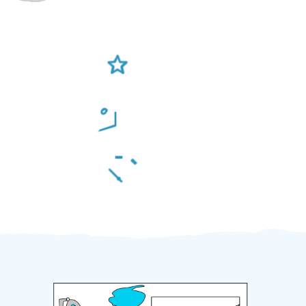
Ověření šikulové
Odměna po práci
Za 2 minuty