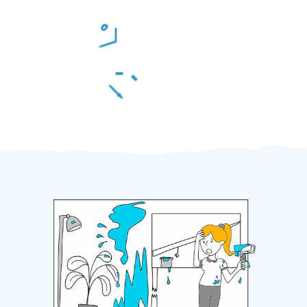
Odměna po práci
Za 2 minuty