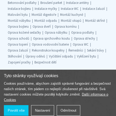
Betonování podlahy
Broušení parket
Instalace antény
Instalace bojleru
Instalace myčky
Instalace WC
Instalace žaluzií
Malování bytu
Montáž digestoře
Montáž kuchyně
Montáž nábytku
Montáž odpadu
Montáž okapů
Montáž skříně
Oprava bojleru
Oprava dveří
Oprava komínu
Oprava kožené sedačky
Oprava nábytku
Oprava podlahy
Oprava schodů
Oprava sprchového koutu
Oprava střechy
Oprava topení
Oprava vodovodní baterie
Oprava WC
Oprava žaluzií
Rekonstrukce koupelny
Řemeslníci
Sekání trávy
Stěhování
Úpravy oděvů
Vyčištění odpadu
Vyklízení bytu
Zapojení pračky
Bezpečnost dětí
Tyto stránky využívají cookies
Cookies používáme, abychom zajistili správné fungování a bezpečnost
Součást skupiny
našich stránek, tím pádem co nejlepší zkušenost při návštěvě. Svá
nastavení cookies můžete později kdykoliv změnit.
Další informace o
Cookies
Povolit vše
Nastavení
Odmítnout