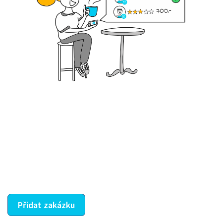
Krok III. - Hodnocení
Vybraný šikula vaše zadání po domluvě a v souladu s
jeho nabídkou vyřeší. Po splnění úkolu mu náleží
dohodnutá odměna. Zda proběhlo vše jak mělo, se
ostatní dozví z vašeho vzájemného hodnocení. A
máte vyřešeno :-)
Přidat zakázku