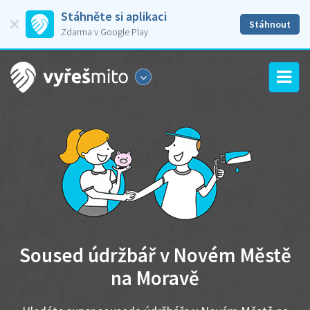
Stáhněte si aplikaci
Stáhnout
Zdarma v Google Play
Soused údržbář v Novém Městě
na Moravě