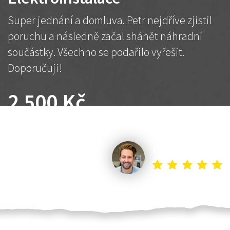
Super jednání a domluva. Petr nejdříve zjistil
poruchu a následně začal shánět náhradní
součástky. Všechno se podařilo vyřešit.
Doporučuji!
2 500 Kč
Dohodnutá cena
Petr K.