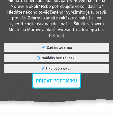
Hledáte super souseda údržbáře v Novém Městě na
Moravě a okolí? Nebo potřebujete cokoli dalšího?
Hledáte někoho osvědčeného? Vyřešmito je tu právě
pro vás. Zdarma zadejte zakázku a pak už si jen
vyberete nejlepší z nabídek našich Šikulů v Novém
Městě na Moravě a okolí . Vyřešmito ... levněji a bez
firem :-)
Zadání zdarma
Nabídky bez závazku
Šikulové z okolí
PŘIDAT POPTÁVKU