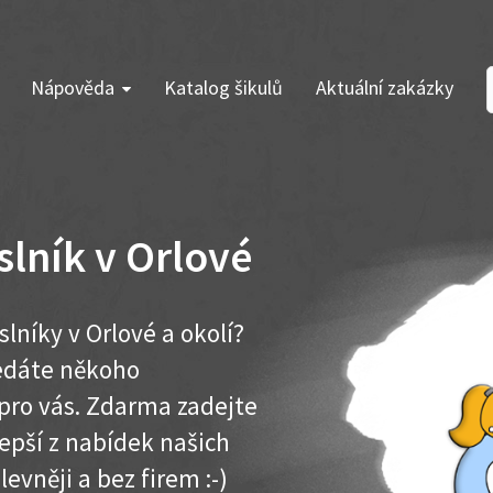
Nápověda
Katalog šikulů
Aktuální zakázky
lník v Orlové
níky v Orlové a okolí?
ledáte někoho
pro vás. Zdarma zadejte
lepší z nabídek našich
levněji a bez firem :-)