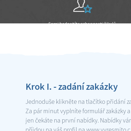
Sami hodnotíte schopnosti šikulů
Ověření šikulové
Krok I. - zadání zakázky
Jednoduše klikněte na tlačítko přidání z
Za pár minut vyplníte formulář zakázky a
jen čekáte na první nabídky. Nabídky v
příjdou na váš profil na www.vyresmito.cz