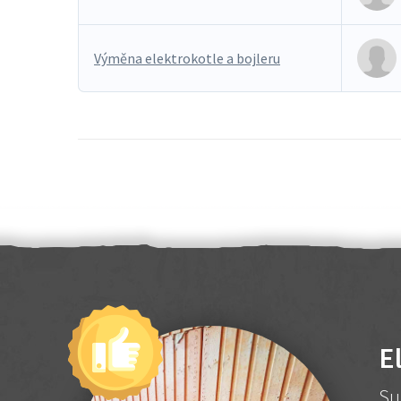
Výměna elektrokotle a bojleru
E
Su