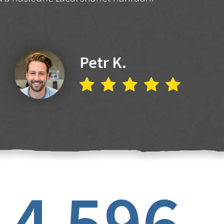
Petr K.
4 596