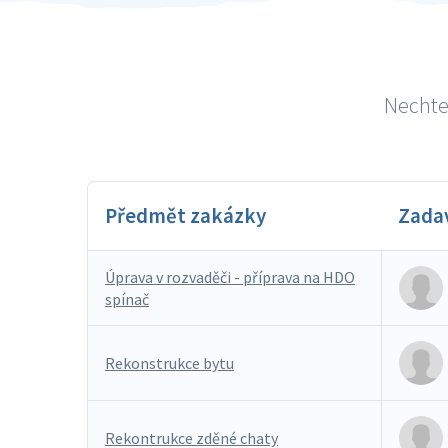
Nechte 
Předmět zakázky
Zada
Úprava v rozvaděči - příprava na HDO
spínač
Rekonstrukce bytu
Rekontrukce zděné chaty