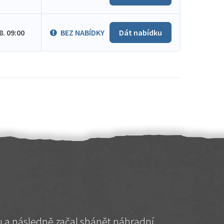
.8. 09:00
BEZ NABÍDKY
Dát nabídku
hu a následně začal shánět náhradní