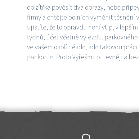
do zítřka pověsit dva obrazy, nebo připev
firmy a chtějte po nich vyměnit těsnění v
ujistíte, že to opravdu není vtip, v lepš
týdnů, účet včetně výjezdu, parkovného a
ve vašem okolí někdo, kdo takovou práci
par korun. Proto Vyřešmito. Levněji a bez