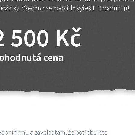
učástky. Všechno se podařilo vyřešit. Doporučuji!
2 500 Kč
ohodnutá cena
vební firmu a zavolat tam, že potřebujete