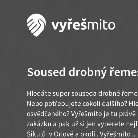
Soused drobný řemes
Hledáte super souseda drobné řemesl
Nebo potřebujete cokoli dalšího? H
osvědčeného? Vyřešmito je tu právě 
zakázku a pak už si jen vyberete nej
Šikulů v Orlové a okolí . Vyřešmito ... 