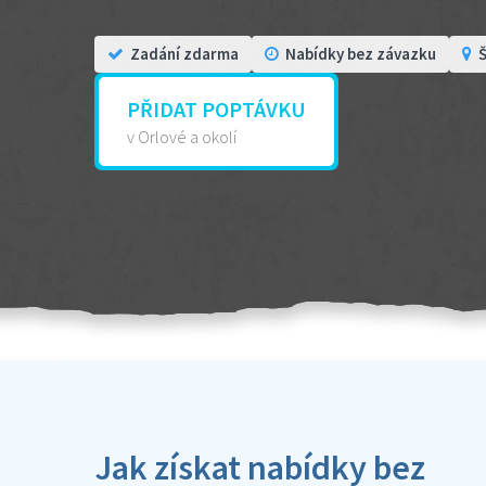
Zadání zdarma
Nabídky bez závazku
Š
PŘIDAT POPTÁVKU
v Orlové a okolí
Jak získat nabídky bez