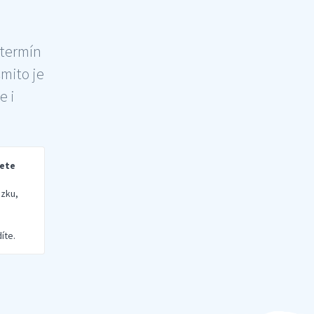
 termín
šmito je
e i
rete
zku,
íte.