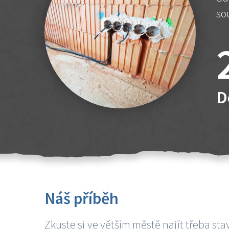
so
D
Náš příběh
Zkuste si ve větším městě najít třeba sta