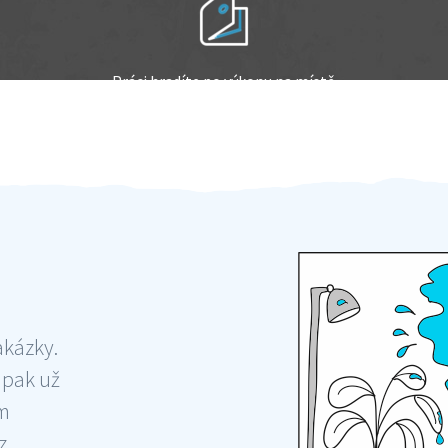
Práci hradíte po výkonu na místě
Odměna po práci
akázky.
 pak už
ám
 ,