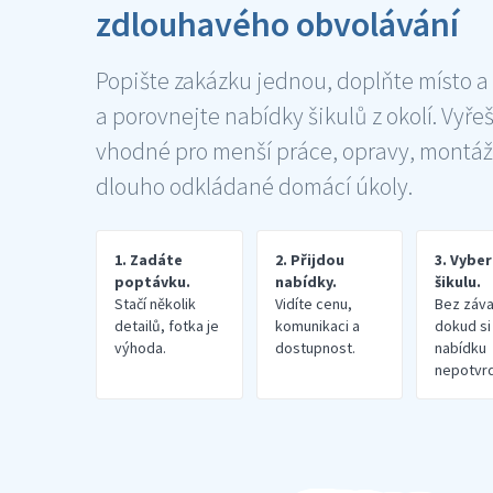
zdlouhavého obvolávání
Popište zakázku jednou, doplňte místo a
a porovnejte nabídky šikulů z okolí. Vyře
vhodné pro menší práce, opravy, montáž
dlouho odkládané domácí úkoly.
1. Zadáte
2. Přijdou
3. Vybe
poptávku.
nabídky.
šikulu.
Stačí několik
Vidíte cenu,
Bez záva
detailů, fotka je
komunikaci a
dokud si
výhoda.
dostupnost.
nabídku
nepotvrd