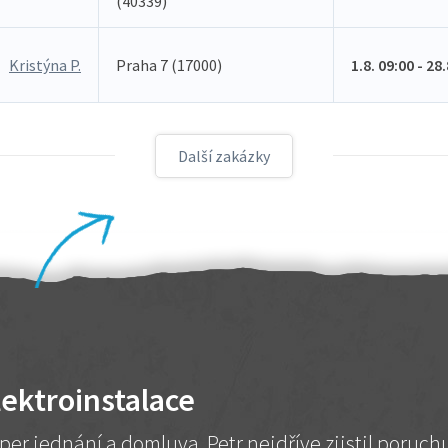
(40339)
Kristýna P.
Praha 7 (17000)
1.8. 09:00 - 28
Další zakázky
lektroinstalace
per jednání a domluva. Petr nejdříve zjistil poruc