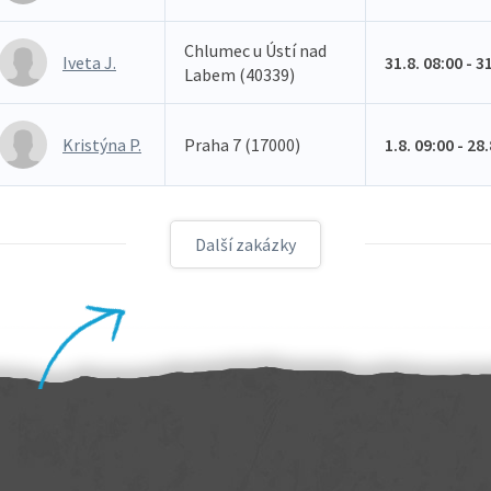
Chlumec u Ústí nad
Iveta J.
31.8. 08:00 - 3
Labem (40339)
Kristýna P.
Praha 7 (17000)
1.8. 09:00 - 28
Další zakázky