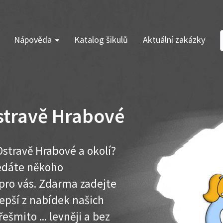
Nápověda
Katalog šikulů
Aktuální zakázky
stravě Hrabové
stravě Hrabové a okolí?
ledáte někoho
pro vás. Zdarma zadejte
lepší z nabídek našich
ešmito ... levněji a bez