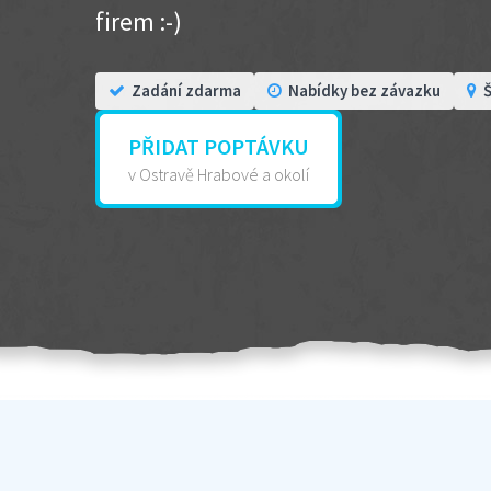
firem :-)
Zadání zdarma
Nabídky bez závazku
Š
PŘIDAT POPTÁVKU
v Ostravě Hrabové a okolí