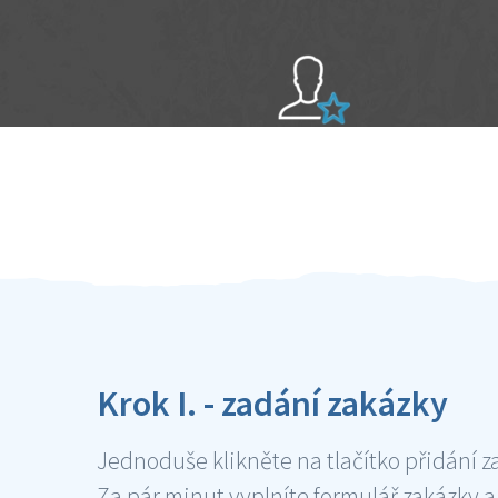
Sami hodnotíte schopnosti šikulů
Ověření šikulové
Krok I. - zadání zakázky
Jednoduše klikněte na tlačítko přidání z
Za pár minut vyplníte formulář zakázky a