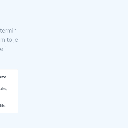
 termín
šmito je
e i
rete
zku,
íte.