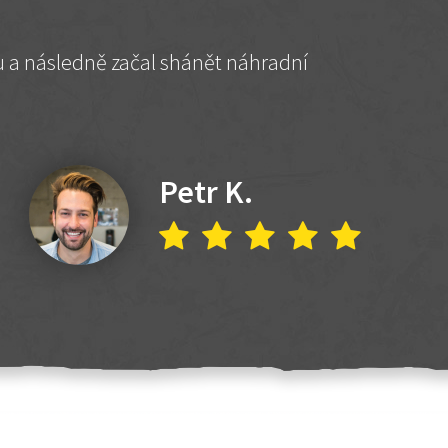
hu a následně začal shánět náhradní
Petr K.