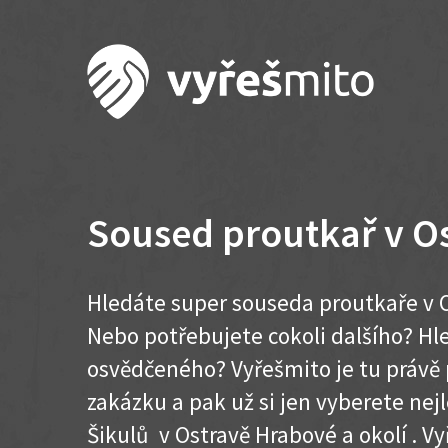
Soused proutkař v O
Hledáte super souseda proutkaře v O
Nebo potřebujete cokoli dalšího? H
osvědčeného? Vyřešmito je tu právě 
zakázku a pak už si jen vyberete nej
Šikulů v Ostravě Hrabové a okolí . Vyř