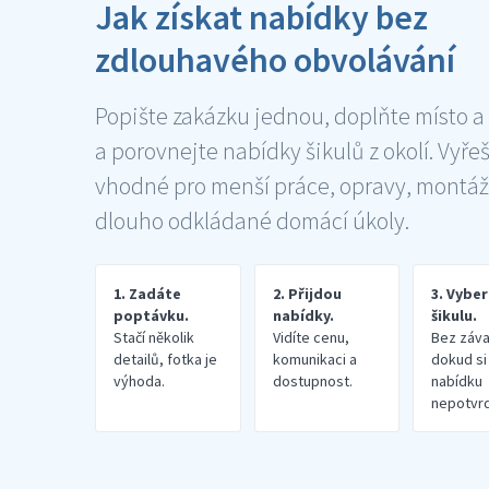
Jak získat nabídky bez
zdlouhavého obvolávání
Popište zakázku jednou, doplňte místo a
a porovnejte nabídky šikulů z okolí. Vyře
vhodné pro menší práce, opravy, montáž
dlouho odkládané domácí úkoly.
1. Zadáte
2. Přijdou
3. Vybe
poptávku.
nabídky.
šikulu.
Stačí několik
Vidíte cenu,
Bez záva
detailů, fotka je
komunikaci a
dokud si
výhoda.
dostupnost.
nabídku
nepotvrd