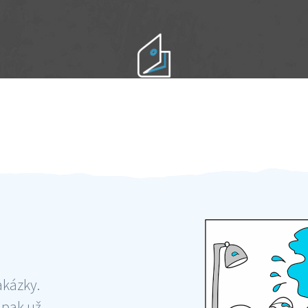
Práci hradíte po výkonu na místě
Odměna po práci
akázky.
 pak už