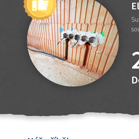
E
Su
so
D