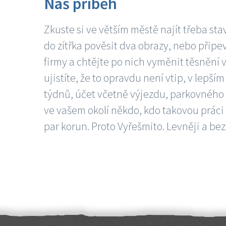
Náš příběh
Zkuste si ve větším městě najít třeba sta
do zítřka pověsit dva obrazy, nebo připev
firmy a chtějte po nich vyměnit těsnění v
ujistíte, že to opravdu není vtip, v lepš
týdnů, účet včetně výjezdu, parkovného a
ve vašem okolí někdo, kdo takovou práci
par korun. Proto Vyřešmito. Levněji a bez