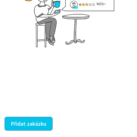
Krok III. - Hodnocení
Vybraný šikula vaše zadání po domluvě a v souladu s
jeho nabídkou vyřeší. Po splnění úkolu mu náleží
dohodnutá odměna. Zda proběhlo vše jak mělo, se
ostatní dozví z vašeho vzájemného hodnocení. A
máte vyřešeno :-)
Přidat zakázku