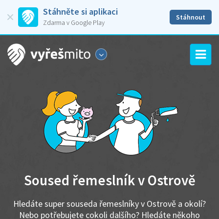
Stáhněte si aplikaci
Stáhnout
Zdarma v Google Play
Soused řemeslník v Ostrově
Hledáte super souseda řemeslníky v Ostrově a okolí?
Nebo potřebujete cokoli dalšího? Hledáte někoho