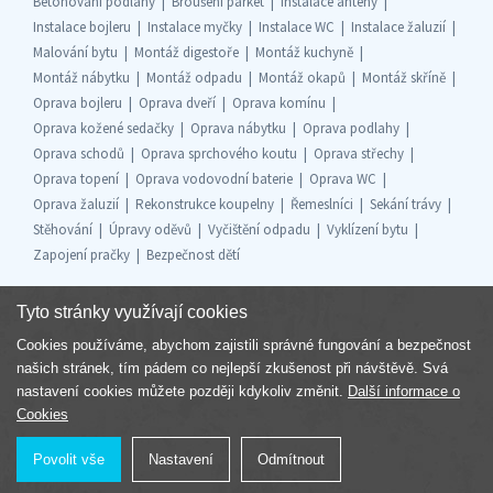
Betonování podlahy
Broušení parket
Instalace antény
Instalace bojleru
Instalace myčky
Instalace WC
Instalace žaluzií
Malování bytu
Montáž digestoře
Montáž kuchyně
Montáž nábytku
Montáž odpadu
Montáž okapů
Montáž skříně
Oprava bojleru
Oprava dveří
Oprava komínu
Oprava kožené sedačky
Oprava nábytku
Oprava podlahy
Oprava schodů
Oprava sprchového koutu
Oprava střechy
Oprava topení
Oprava vodovodní baterie
Oprava WC
Oprava žaluzií
Rekonstrukce koupelny
Řemeslníci
Sekání trávy
Stěhování
Úpravy oděvů
Vyčištění odpadu
Vyklízení bytu
Zapojení pračky
Bezpečnost dětí
Tyto stránky využívají cookies
Cookies používáme, abychom zajistili správné fungování a bezpečnost
Součást skupiny
našich stránek, tím pádem co nejlepší zkušenost při návštěvě. Svá
nastavení cookies můžete později kdykoliv změnit.
Další informace o
Cookies
Povolit vše
Nastavení
Odmítnout