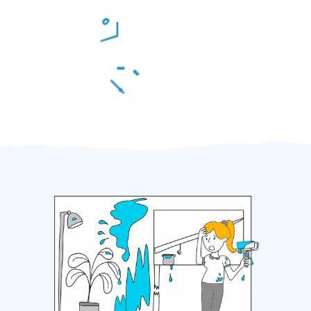
Odměna po práci
Za 2 minuty