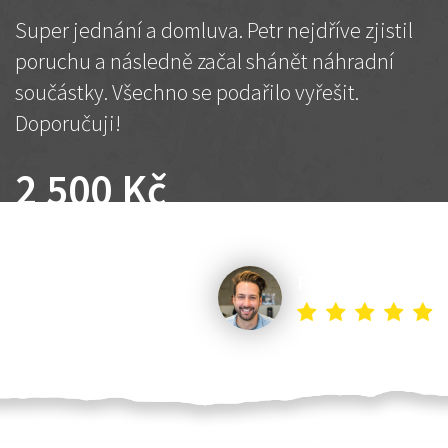
Super jednání a domluva. Petr nejdříve zjistil
poruchu a následně začal shánět náhradní
součástky. Všechno se podařilo vyřešit.
Doporučuji!
2 500 Kč
Dohodnutá cena
Petr K.