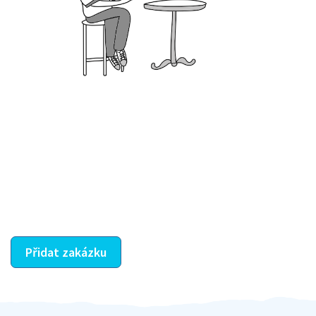
Krok III. - Hodnocení
Vybraný šikula vaše zadání po domluvě a v souladu s
jeho nabídkou vyřeší. Po splnění úkolu mu náleží
dohodnutá odměna. Zda proběhlo vše jak mělo, se
ostatní dozví z vašeho vzájemného hodnocení. A
máte vyřešeno :-)
Přidat zakázku