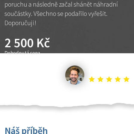
poruchu a následně začal shánět náhradní
součástky. Všechno se podařilo vyřešit.
Doporučuji!
2 500 Kč
Dohodnutá cena
Petr K.
Náš příběh