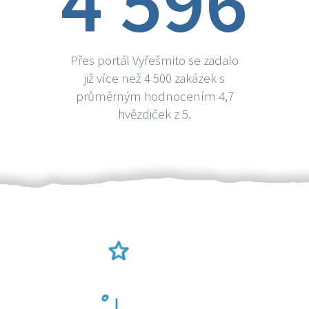
4 596
Přes portál Vyřešmito se zadalo
již více než 4 500 zakázek s
průměrným hodnocením 4,7
hvězdiček z 5.
Ověření šikulové
Odměna po práci