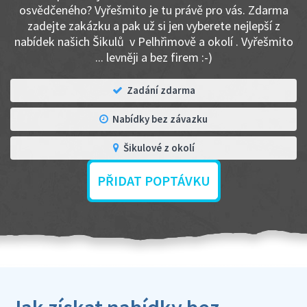
osvědčeného? Vyřešmito je tu právě pro vás. Zdarma
zadejte zakázku a pak už si jen vyberete nejlepší z
nabídek našich Šikulů v Pelhřimově a okolí . Vyřešmito
... levněji a bez firem :-)
Zadání zdarma
Nabídky bez závazku
Šikulové z okolí
PŘIDAT POPTÁVKU