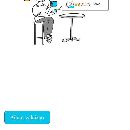
Krok III. - Hodnocení
Vybraný šikula vaše zadání po domluvě a v souladu s
jeho nabídkou vyřeší. Po splnění úkolu mu náleží
dohodnutá odměna. Zda proběhlo vše jak mělo, se
ostatní dozví z vašeho vzájemného hodnocení. A
máte vyřešeno :-)
Přidat zakázku