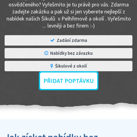
osvědčeného? Vyřešmito je tu právě pro vás. Zdarma
zadejte zakázku a pak už si jen vyberete nejlepší z
nabídek našich Šikulů v Pelhřimově a okolí . Vyřešmito
... levněji a bez firem :-)
Zadání zdarma
Nabídky bez závazku
Šikulové z okolí
PŘIDAT POPTÁVKU