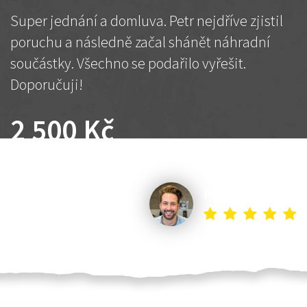
Super jednání a domluva. Petr nejdříve zjistil
poruchu a následně začal shánět náhradní
součástky. Všechno se podařilo vyřešit.
Doporučuji!
2 500 Kč
Dohodnutá cena
Petr K.