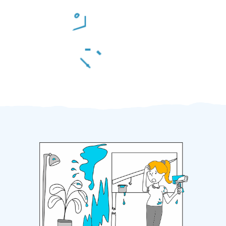
Odměna po práci
Za 2 minuty