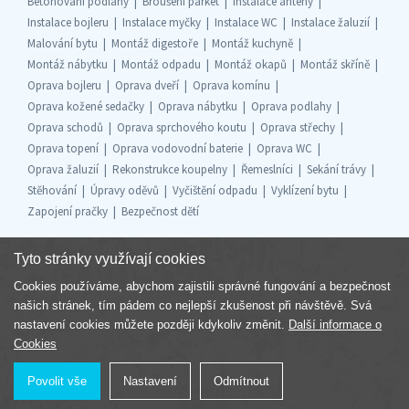
Betonování podlahy
Broušení parket
Instalace antény
Instalace bojleru
Instalace myčky
Instalace WC
Instalace žaluzií
Malování bytu
Montáž digestoře
Montáž kuchyně
Montáž nábytku
Montáž odpadu
Montáž okapů
Montáž skříně
Oprava bojleru
Oprava dveří
Oprava komínu
Oprava kožené sedačky
Oprava nábytku
Oprava podlahy
Oprava schodů
Oprava sprchového koutu
Oprava střechy
Oprava topení
Oprava vodovodní baterie
Oprava WC
Oprava žaluzií
Rekonstrukce koupelny
Řemeslníci
Sekání trávy
Stěhování
Úpravy oděvů
Vyčištění odpadu
Vyklízení bytu
Zapojení pračky
Bezpečnost dětí
Tyto stránky využívají cookies
Cookies používáme, abychom zajistili správné fungování a bezpečnost
Součást skupiny
našich stránek, tím pádem co nejlepší zkušenost při návštěvě. Svá
nastavení cookies můžete později kdykoliv změnit.
Další informace o
Cookies
Povolit vše
Nastavení
Odmítnout