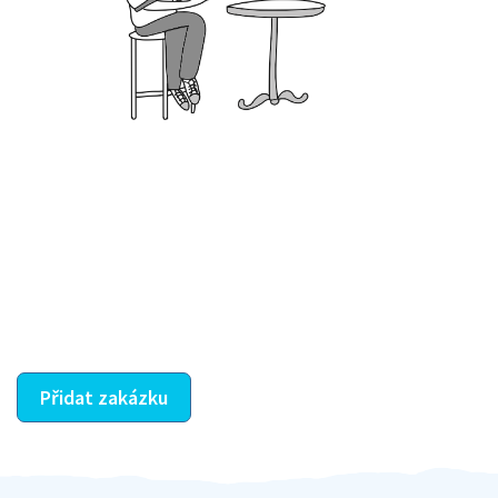
Krok III. - Hodnocení
Vybraný šikula vaše zadání po domluvě a v souladu s
jeho nabídkou vyřeší. Po splnění úkolu mu náleží
dohodnutá odměna. Zda proběhlo vše jak mělo, se
ostatní dozví z vašeho vzájemného hodnocení. A
máte vyřešeno :-)
Přidat zakázku