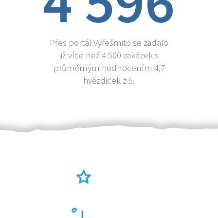
4 596
Přes portál Vyřešmito se zadalo
již více než 4 500 zakázek s
průměrným hodnocením 4,7
hvězdiček z 5.
Ověření šikulové
Odměna po práci