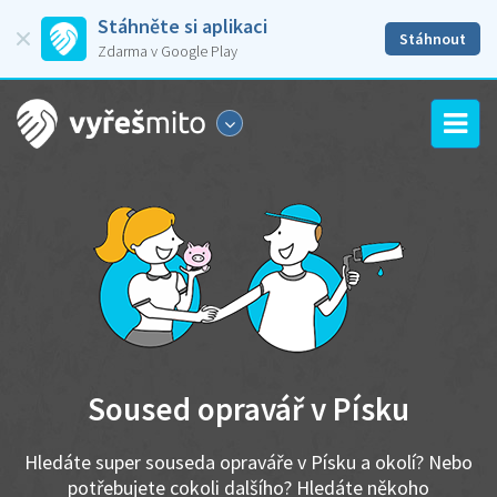
Stáhněte si aplikaci
Stáhnout
Zdarma v Google Play
Soused opravář v Písku
Hledáte super souseda opraváře v Písku a okolí? Nebo
potřebujete cokoli dalšího? Hledáte někoho