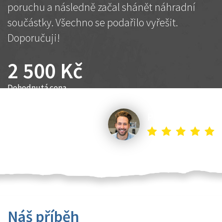
poruchu a následně začal shánět náhradní
součástky. Všechno se podařilo vyřešit.
Doporučuji!
2 500 Kč
Dohodnutá cena
Petr K.
Náš příběh