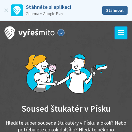
Stáhněte si aplikaci
Stáhnout
Zdarma v Google Play
Soused štukatér v Písku
Hledáte super souseda štukatéry v Písku a okolí? Nebo
potřebujete cokoli dalšího? Hledáte někoho