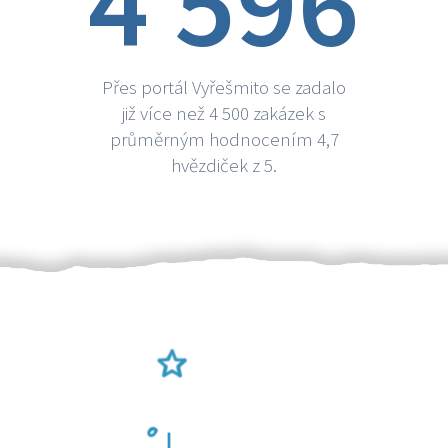
4 596
Přes portál Vyřešmito se zadalo
již více než 4 500 zakázek s
průměrným hodnocením 4,7
hvězdiček z 5.
Ověření šikulové
Odměna po práci