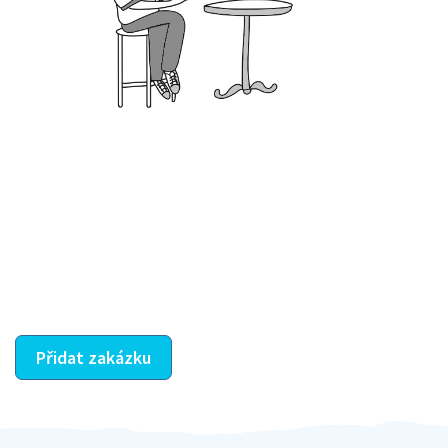
Krok III. - Hodnocení
Vybraný šikula vaše zadání po domluvě a v souladu s
jeho nabídkou vyřeší. Po splnění úkolu mu náleží
dohodnutá odměna. Zda proběhlo vše jak mělo, se
ostatní dozví z vašeho vzájemného hodnocení. A
máte vyřešeno :-)
Přidat zakázku