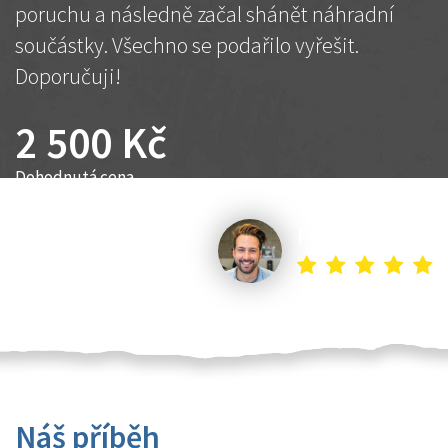
poruchu a následně začal shánět náhradní
součástky. Všechno se podařilo vyřešit.
Doporučuji!
2 500 Kč
Dohodnutá cena
Petr K.
Náš příběh