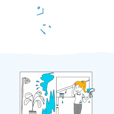
Odměna po práci
Za 2 minuty