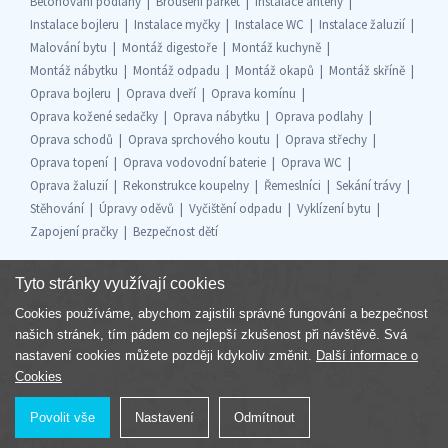
Betonování podlahy
Broušení parket
Instalace antény
Instalace bojleru
Instalace myčky
Instalace WC
Instalace žaluzií
Malování bytu
Montáž digestoře
Montáž kuchyně
Montáž nábytku
Montáž odpadu
Montáž okapů
Montáž skříně
Oprava bojleru
Oprava dveří
Oprava komínu
Oprava kožené sedačky
Oprava nábytku
Oprava podlahy
Oprava schodů
Oprava sprchového koutu
Oprava střechy
Oprava topení
Oprava vodovodní baterie
Oprava WC
Oprava žaluzií
Rekonstrukce koupelny
Řemeslníci
Sekání trávy
Stěhování
Úpravy oděvů
Vyčištění odpadu
Vyklízení bytu
Zapojení pračky
Bezpečnost dětí
Tyto stránky využívají cookies
Cookies používáme, abychom zajistili správné fungování a bezpečnost
Součást skupiny
našich stránek, tím pádem co nejlepší zkušenost při návštěvě. Svá
nastavení cookies můžete později kdykoliv změnit.
Další informace o
Cookies
Povolit vše
Nastavení
Odmítnout