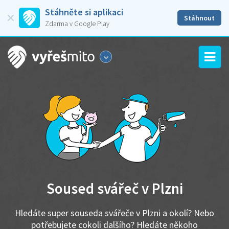
Stáhněte si aplikaci
Stáhnout
Zdarma v Google Play
Soused svářeč v Plzni
Hledáte super souseda svářeče v Plzni a okolí? Nebo
potřebujete cokoli dalšího? Hledáte někoho