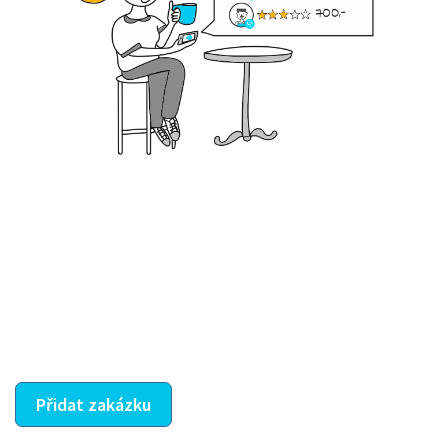
Krok III. - Hodnocení
Vybraný šikula vaše zadání po domluvě a v souladu s
jeho nabídkou vyřeší. Po splnění úkolu mu náleží
dohodnutá odměna. Zda proběhlo vše jak mělo, se
ostatní dozví z vašeho vzájemného hodnocení. A
máte vyřešeno :-)
Přidat zakázku