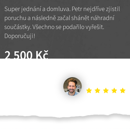
Super jednání a domluva. Petr nejdříve zjistil
poruchu a následně začal shánět náhradní
součástky. Všechno se podařilo vyřešit.
Doporučuji!
2 500 Kč
Dohodnutá cena
Petr K.