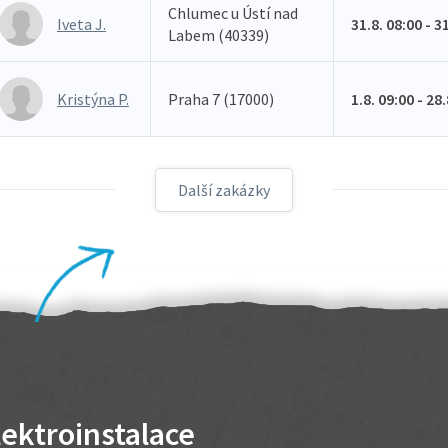
Chlumec u Ústí nad
Iveta J.
31.8. 08:00 - 3
Labem (40339)
Kristýna P.
Praha 7 (17000)
1.8. 09:00 - 28
Další zakázky
lektroinstalace