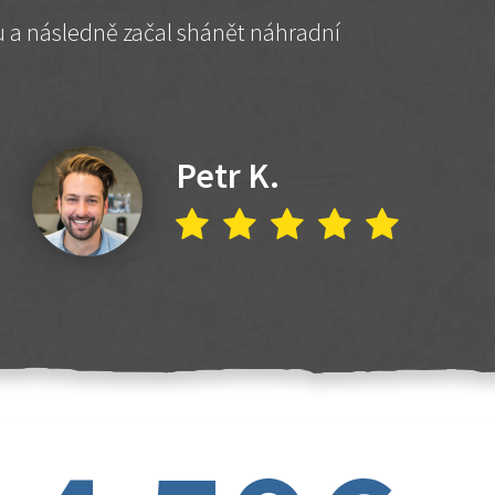
hu a následně začal shánět náhradní
Petr K.