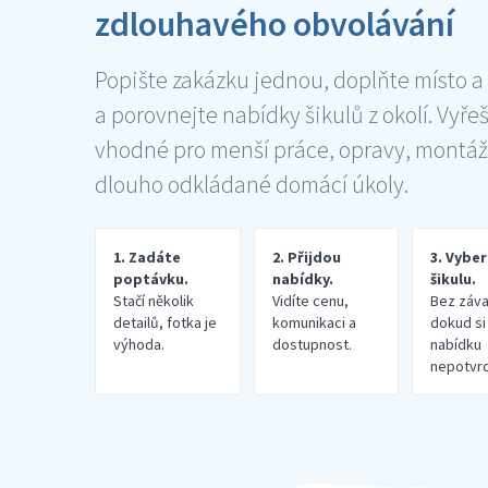
zdlouhavého obvolávání
Popište zakázku jednou, doplňte místo a
a porovnejte nabídky šikulů z okolí. Vyře
vhodné pro menší práce, opravy, montáž
dlouho odkládané domácí úkoly.
1. Zadáte
2. Přijdou
3. Vybe
poptávku.
nabídky.
šikulu.
Stačí několik
Vidíte cenu,
Bez záva
detailů, fotka je
komunikaci a
dokud si
výhoda.
dostupnost.
nabídku
nepotvrd