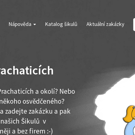
Nápověda
Katalog šikulů
Aktuální zakázky
achaticích
rachaticích a okolí? Nebo
e někoho osvědčeného?
ma zadejte zakázku a pak
 našich Šikulů v
něji a bez firem :-)