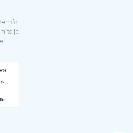
 termín
šmito je
e i
rete
zku,
íte.