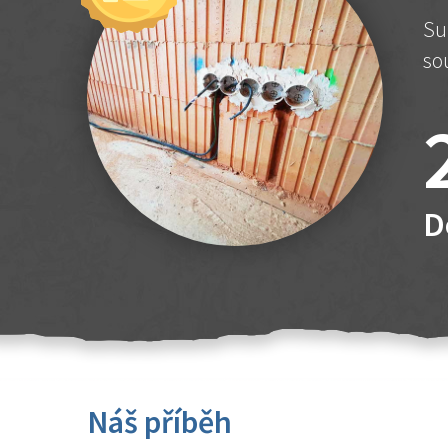
Su
so
D
Náš příběh