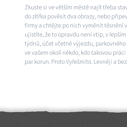
Zkuste si ve větším městě najít třeba sta
do zítřka pověsit dva obrazy, nebo připev
firmy a chtějte po nich vyměnit těsnění v
ujistíte, že to opravdu není vtip, v lepš
týdnů, účet včetně výjezdu, parkovného a
ve vašem okolí někdo, kdo takovou práci
par korun. Proto Vyřešmito. Levněji a bez