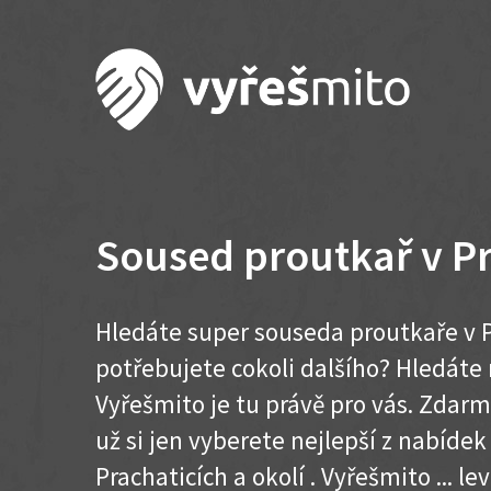
Soused proutkař v Pr
Hledáte super souseda proutkaře v P
potřebujete cokoli dalšího? Hledát
Vyřešmito je tu právě pro vás. Zdar
už si jen vyberete nejlepší z nabídek
Prachaticích a okolí . Vyřešmito ... lev