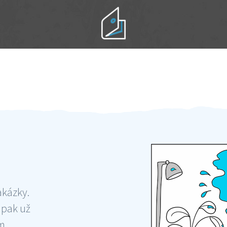
Práci hradíte po výkonu na místě
Odměna po práci
akázky.
 pak už
ám