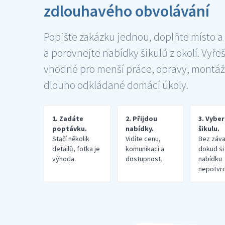
zdlouhavého obvolávání
Popište zakázku jednou, doplňte místo a
a porovnejte nabídky šikulů z okolí. Vyře
vhodné pro menší práce, opravy, montáž
dlouho odkládané domácí úkoly.
1. Zadáte
2. Přijdou
3. Vybe
poptávku.
nabídky.
šikulu.
Stačí několik
Vidíte cenu,
Bez záva
detailů, fotka je
komunikaci a
dokud si
výhoda.
dostupnost.
nabídku
nepotvrd