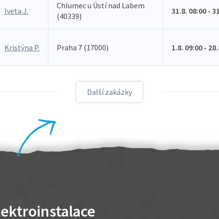
Chlumec u Ústí nad Labem
Iveta J.
31.8. 08:00 - 3
(40339)
Kristýna P.
Praha 7 (17000)
1.8. 09:00 - 28
Další zakázky
lektroinstalace