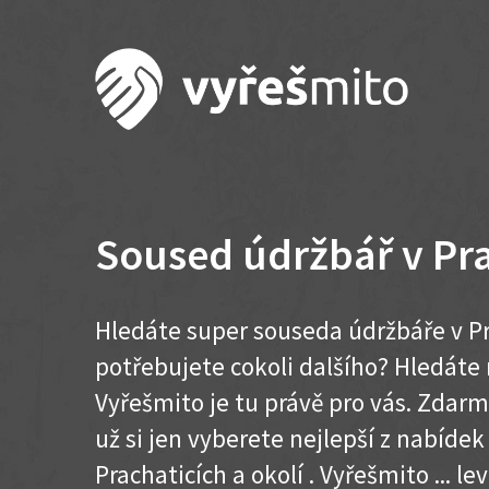
Soused údržbář v Pra
Hledáte super souseda údržbáře v Pr
potřebujete cokoli dalšího? Hledát
Vyřešmito je tu právě pro vás. Zdar
už si jen vyberete nejlepší z nabídek
Prachaticích a okolí . Vyřešmito ... lev