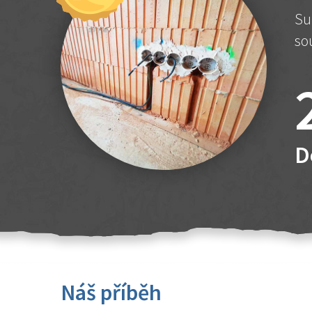
Su
so
D
Náš příběh