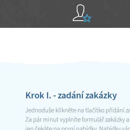
Sami hodnotíte schopnosti šikulů
Ověření šikulové
Krok I. - zadání zakázky
Jednoduše klikněte na tlačítko přidání z
Za pár minut vyplníte formulář zakázky a
jen čekáte na první nabídky. Nabídky v