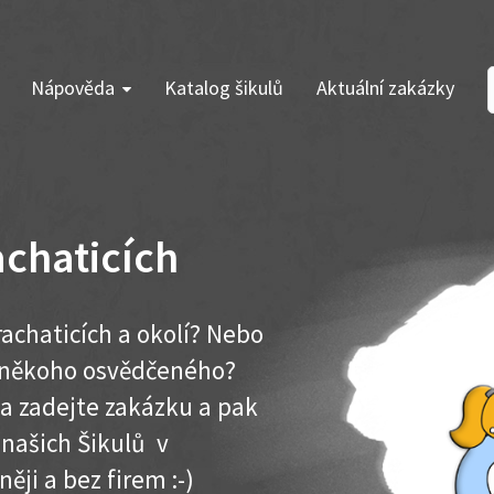
Nápověda
Katalog šikulů
Aktuální zakázky
chaticích
achaticích a okolí? Nebo
e někoho osvědčeného?
ma zadejte zakázku a pak
 našich Šikulů v
něji a bez firem :-)