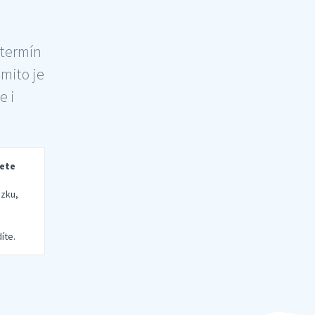
 termín
šmito je
e i
rete
zku,
íte.