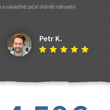
hu a následně začal shánět náhradní
Petr K.