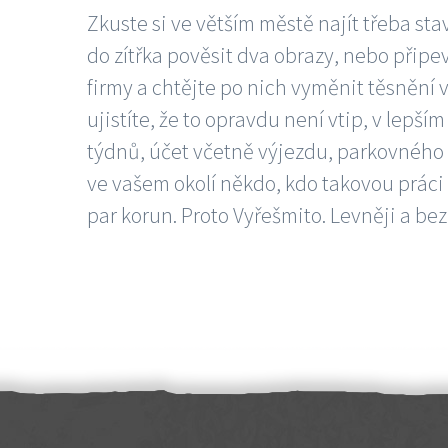
Zkuste si ve větším městě najít třeba sta
do zítřka pověsit dva obrazy, nebo připev
firmy a chtějte po nich vyměnit těsnění v
ujistíte, že to opravdu není vtip, v lepš
týdnů, účet včetně výjezdu, parkovného a
ve vašem okolí někdo, kdo takovou práci
par korun. Proto Vyřešmito. Levněji a bez