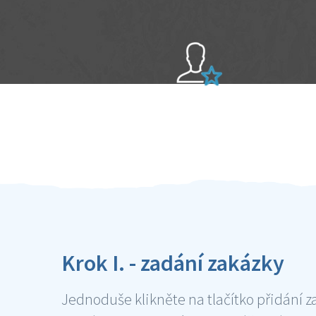
Sami hodnotíte schopnosti šikulů
Ověření šikulové
Krok I. - zadání zakázky
Jednoduše klikněte na tlačítko přidání z