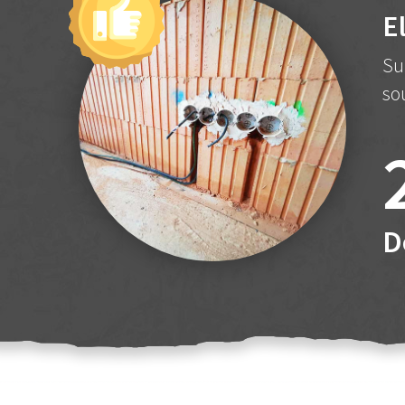
E
Su
so
D