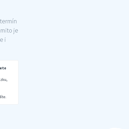
 termín
šmito je
e i
rete
zku,
íte.