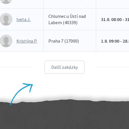
Chlumec u Ústí nad
Iveta J.
31.8. 08:00 - 3
Labem (40339)
Kristýna P.
Praha 7 (17000)
1.8. 09:00 - 28
Další zakázky