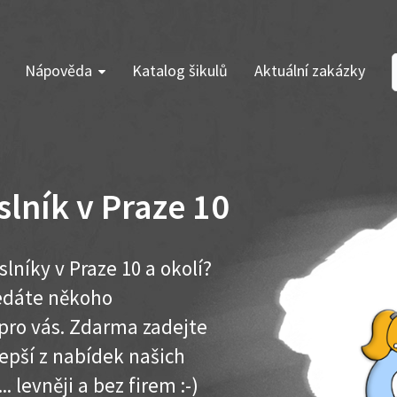
Nápověda
Katalog šikulů
Aktuální zakázky
lník v Praze 10
níky v Praze 10 a okolí?
ledáte někoho
pro vás. Zdarma zadejte
lepší z nabídek našich
. levněji a bez firem :-)