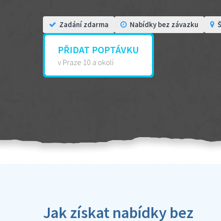
Zadání zdarma
Nabídky bez závazku
Š
PŘIDAT POPTÁVKU
v Praze 10 a okolí
Jak získat nabídky bez