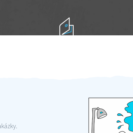
Práci hradíte po výkonu na místě
Odměna po práci
akázky.