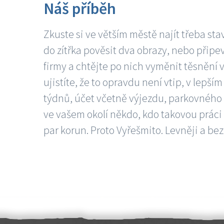
Náš příběh
Zkuste si ve větším městě najít třeba sta
do zítřka pověsit dva obrazy, nebo připev
firmy a chtějte po nich vyměnit těsnění v
ujistíte, že to opravdu není vtip, v lepš
týdnů, účet včetně výjezdu, parkovného a
ve vašem okolí někdo, kdo takovou práci
par korun. Proto Vyřešmito. Levněji a bez