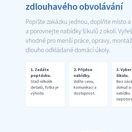
zdlouhavého obvolávání
Popište zakázku jednou, doplňte místo a
a porovnejte nabídky šikulů z okolí. Vyře
vhodné pro menší práce, opravy, montáž
dlouho odkládané domácí úkoly.
1. Zadáte
2. Přijdou
3. Vybe
poptávku.
nabídky.
šikulu.
Stačí několik
Vidíte cenu,
Bez záva
detailů, fotka je
komunikaci a
dokud si
výhoda.
dostupnost.
nabídku
nepotvrd