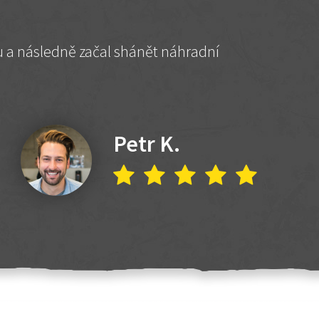
hu a následně začal shánět náhradní
Petr K.