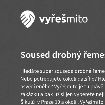
Soused drobný řemes
Hledáte super souseda drobné řemesl
Nebo potřebujete cokoli dalšího? H
osvědčeného? Vyřešmito je tu právě 
zakázku a pak už si jen vyberete nej
Šikulů v Praze 10 a okolí . Vyřešmito ..