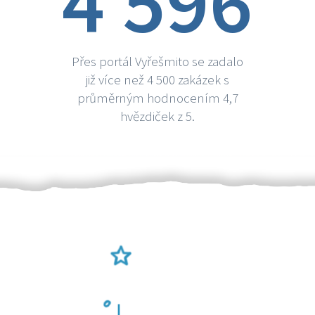
4 596
Přes portál Vyřešmito se zadalo
již více než 4 500 zakázek s
průměrným hodnocením 4,7
hvězdiček z 5.
Ověření šikulové
Odměna po práci