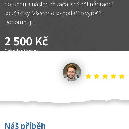
poruchu a následně začal shánět náhradní
součástky. Všechno se podařilo vyřešit.
Doporučuji!
2 500 Kč
Dohodnutá cena
Petr K.
Náš příběh