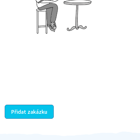
Krok III. - Hodnocení
Vybraný šikula vaše zadání po domluvě a v souladu s
jeho nabídkou vyřeší. Po splnění úkolu mu náleží
dohodnutá odměna. Zda proběhlo vše jak mělo, se
ostatní dozví z vašeho vzájemného hodnocení. A
máte vyřešeno :-)
Přidat zakázku