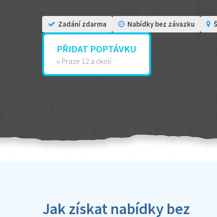
Zadání zdarma
Nabídky bez závazku
Š
PŘIDAT POPTÁVKU
v Praze 12 a okolí
Jak získat nabídky bez