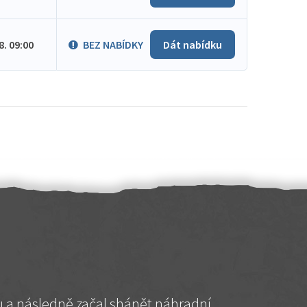
.8. 09:00
BEZ NABÍDKY
Dát nabídku
hu a následně začal shánět náhradní