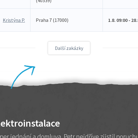
(40339)
Kristýna P.
Praha 7 (17000)
1.8. 09:00 - 28
Další zakázky
lektroinstalace
per jednání a domluva. Petr nejdříve zjistil poruc