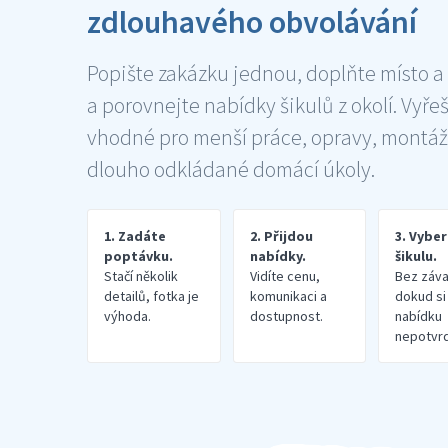
zdlouhavého obvolávání
Popište zakázku jednou, doplňte místo a
a porovnejte nabídky šikulů z okolí. Vyře
vhodné pro menší práce, opravy, montáž
dlouho odkládané domácí úkoly.
1. Zadáte
2. Přijdou
3. Vybe
poptávku.
nabídky.
šikulu.
Stačí několik
Vidíte cenu,
Bez záva
detailů, fotka je
komunikaci a
dokud si
výhoda.
dostupnost.
nabídku
nepotvrd