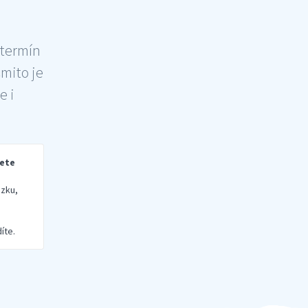
 termín
šmito je
e i
rete
zku,
íte.