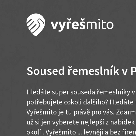
Soused řemeslník v P
Hledáte super souseda řemeslníky v 
potřebujete cokoli dalšího? Hledát
Vyřešmito je tu právě pro vás. Zdar
už si jen vyberete nejlepší z nabídek
okolí . Vyřešmito ... levněji a bez firem