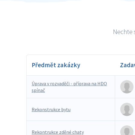
Nechte s
Předmět zakázky
Zada
Úprava v rozvaděči - příprava na HDO
spínač
Rekonstrukce bytu
Rekontrukce zděné chaty