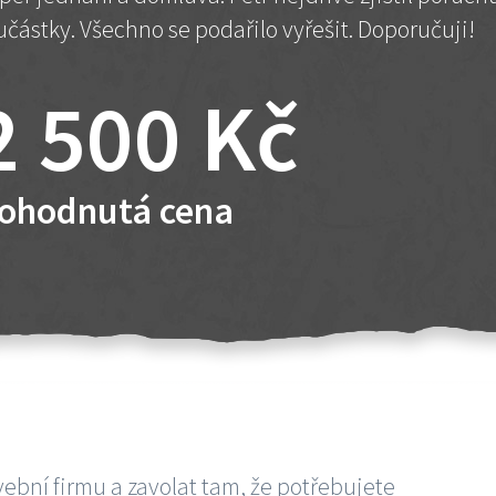
učástky. Všechno se podařilo vyřešit. Doporučuji!
2 500 Kč
ohodnutá cena
vební firmu a zavolat tam, že potřebujete