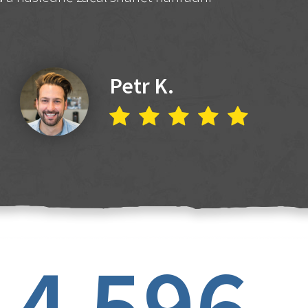
Petr K.
4 596