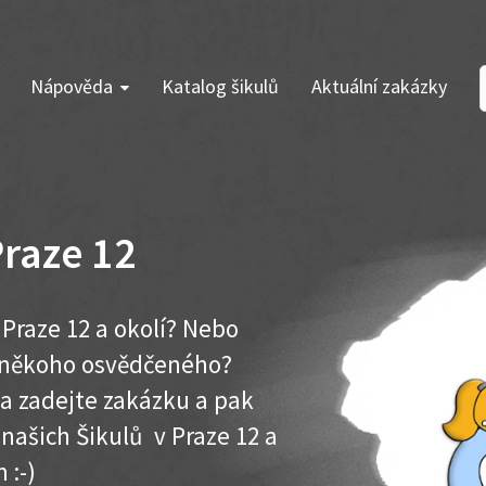
Nápověda
Katalog šikulů
Aktuální zakázky
raze 12
Praze 12 a okolí? Nebo
e někoho osvědčeného?
ma zadejte zakázku a pak
 našich Šikulů v Praze 12 a
 :-)