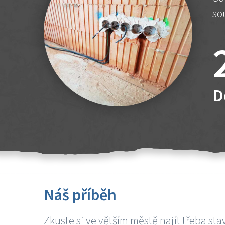
so
D
Náš příběh
Zkuste si ve větším městě najít třeba sta