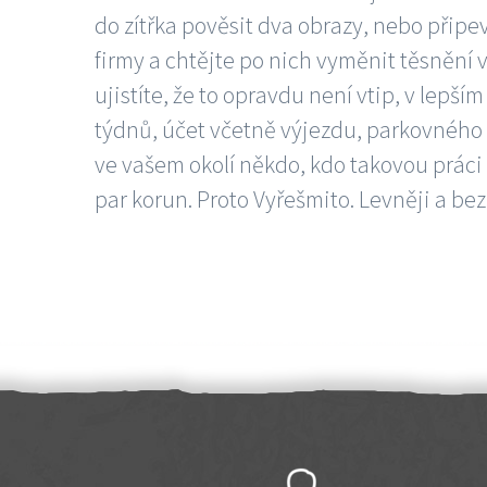
do zítřka pověsit dva obrazy, nebo připev
firmy a chtějte po nich vyměnit těsnění v
ujistíte, že to opravdu není vtip, v lepš
týdnů, účet včetně výjezdu, parkovného a
ve vašem okolí někdo, kdo takovou práci
par korun. Proto Vyřešmito. Levněji a bez