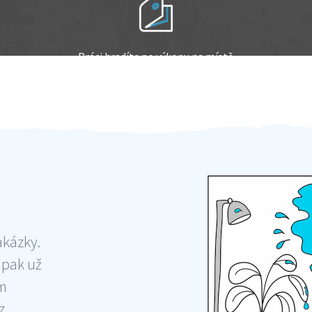
Práci hradíte po výkonu na místě
Odměna po práci
akázky.
 pak už
ám
 ,