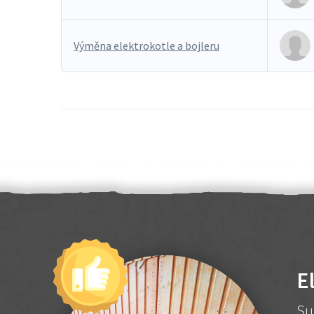
Výměna elektrokotle a bojleru
E
Su