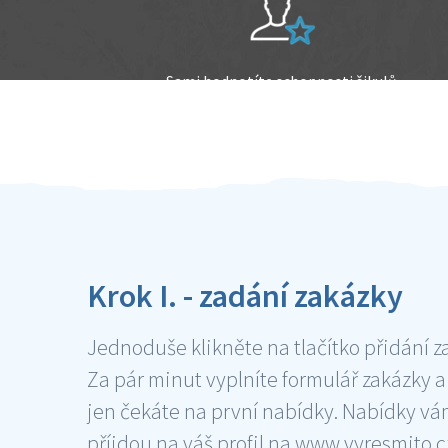
Sami hodnotíte schopnosti šikulů
Ověření šikulové
Krok I. - zadání zakázky
Jednoduše klikněte na tlačítko přidání z
Za pár minut vyplníte formulář zakázky a
jen čekáte na první nabídky. Nabídky v
příjdou na váš profil na www.vyresmito.cz