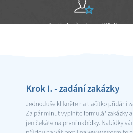
Sami hodnotíte schopnosti šikulů
Ověření šikulové
Krok I. - zadání zakázky
Jednoduše klikněte na tlačítko přidání z
Za pár minut vyplníte formulář zakázky a
jen čekáte na první nabídky. Nabídky v
příjdou na váš profil na www.vyresmito.cz