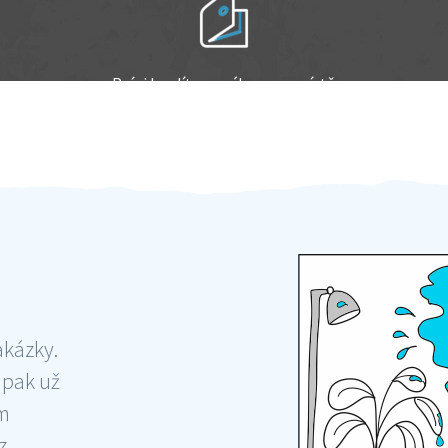
Práci hradíte po výkonu na místě
Odměna po práci
akázky.
 pak už
ám
 ,