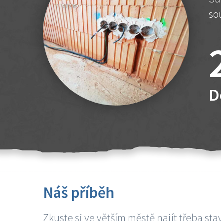
so
D
Náš příběh
Zkuste si ve větším městě najít třeba sta