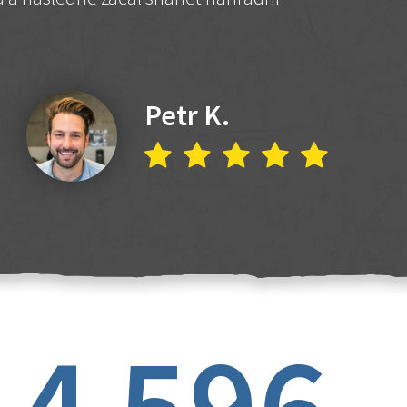
Petr K.
4 596