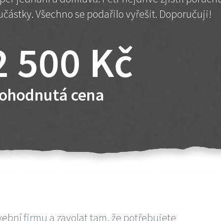
učástky. Všechno se podařilo vyřešit. Doporučuji!
2 500 Kč
ohodnutá cena
vební firmu a zavolat tam, že potřebujete