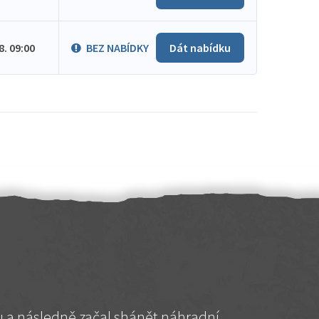
.8. 09:00
BEZ NABÍDKY
Dát nabídku
hu a následně začal shánět náhradní