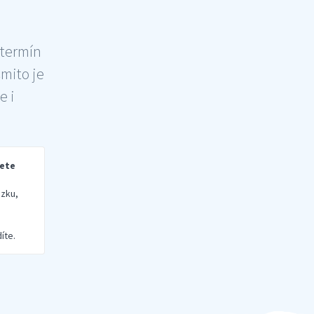
 termín
šmito je
e i
rete
zku,
íte.