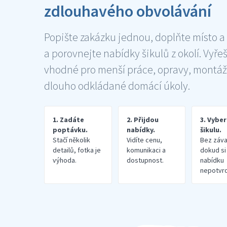
zdlouhavého obvolávání
Popište zakázku jednou, doplňte místo a
a porovnejte nabídky šikulů z okolí. Vyře
vhodné pro menší práce, opravy, montáž
dlouho odkládané domácí úkoly.
1. Zadáte
2. Přijdou
3. Vybe
poptávku.
nabídky.
šikulu.
Stačí několik
Vidíte cenu,
Bez záva
detailů, fotka je
komunikaci a
dokud si
výhoda.
dostupnost.
nabídku
nepotvrd