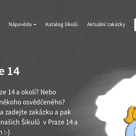
Nápověda
Katalog šikulů
Aktuální zakázky
e 14
ze 14 a okolí? Nebo
e někoho osvědčeného?
ma zadejte zakázku a pak
 našich Šikulů v Praze 14 a
 :-)