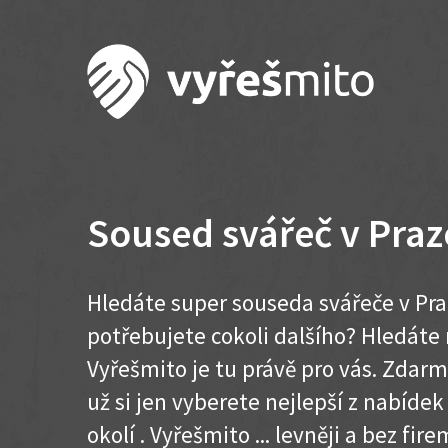
Soused svářeč v Praz
Hledáte super souseda svářeče v Pra
potřebujete cokoli dalšího? Hledát
Vyřešmito je tu právě pro vás. Zdar
už si jen vyberete nejlepší z nabídek
okolí . Vyřešmito ... levněji a bez firem