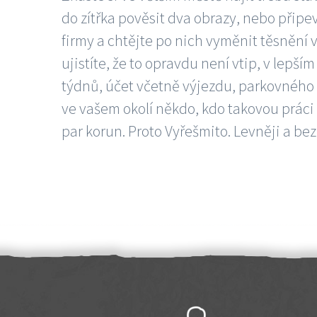
do zítřka pověsit dva obrazy, nebo připev
firmy a chtějte po nich vyměnit těsnění v
ujistíte, že to opravdu není vtip, v lepš
týdnů, účet včetně výjezdu, parkovného a
ve vašem okolí někdo, kdo takovou práci
par korun. Proto Vyřešmito. Levněji a bez