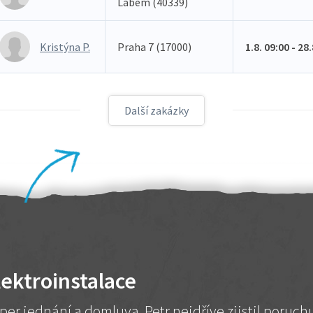
Labem (40339)
Kristýna P.
Praha 7 (17000)
1.8. 09:00 - 28
Další zakázky
lektroinstalace
per jednání a domluva. Petr nejdříve zjistil poruc