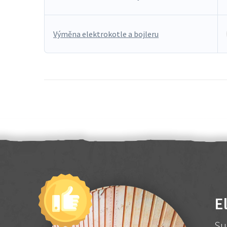
Výměna elektrokotle a bojleru
E
Su