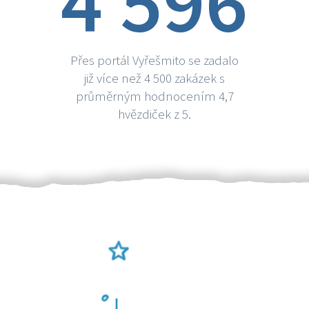
4 596
Přes portál Vyřešmito se zadalo
již více než 4 500 zakázek s
průměrným hodnocením 4,7
hvězdiček z 5.
Ověření šikulové
Odměna po práci