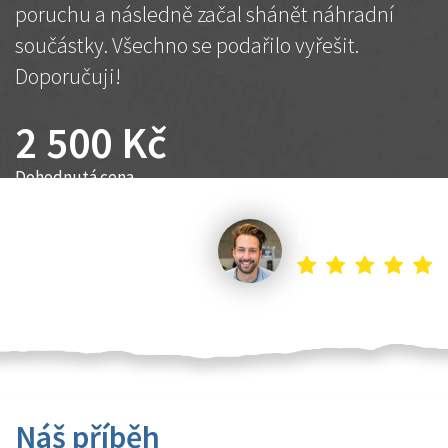
poruchu a následně začal shánět náhradní
součástky. Všechno se podařilo vyřešit.
Doporučuji!
2 500 Kč
Dohodnutá cena
Petr K.
Náš příběh