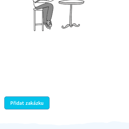
Krok III. - Hodnocení
Vybraný šikula vaše zadání po domluvě a v souladu s
jeho nabídkou vyřeší. Po splnění úkolu mu náleží
dohodnutá odměna. Zda proběhlo vše jak mělo, se
ostatní dozví z vašeho vzájemného hodnocení. A
máte vyřešeno :-)
Přidat zakázku