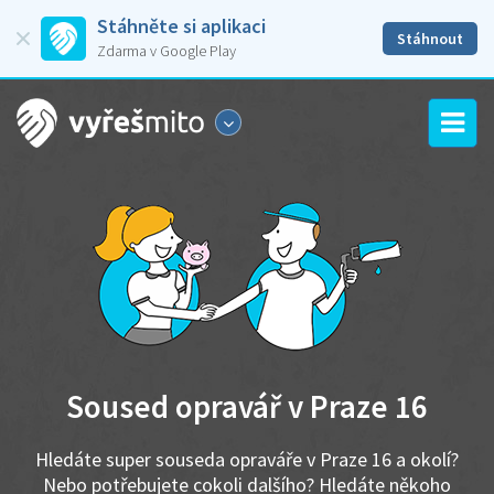
Stáhněte si aplikaci
Stáhnout
Zdarma v Google Play
Soused opravář v Praze 16
Hledáte super souseda opraváře v Praze 16 a okolí?
Nebo potřebujete cokoli dalšího? Hledáte někoho