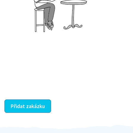
Krok III. - Hodnocení
Vybraný šikula vaše zadání po domluvě a v souladu s
jeho nabídkou vyřeší. Po splnění úkolu mu náleží
dohodnutá odměna. Zda proběhlo vše jak mělo, se
ostatní dozví z vašeho vzájemného hodnocení. A
máte vyřešeno :-)
Přidat zakázku