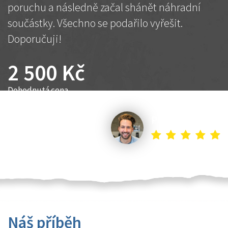
poruchu a následně začal shánět náhradní
součástky. Všechno se podařilo vyřešit.
Doporučuji!
2 500 Kč
Dohodnutá cena
Petr K.
Náš příběh