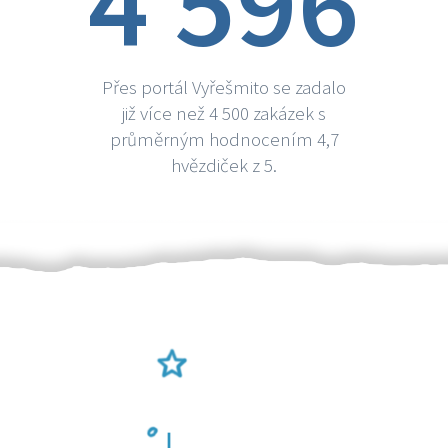
4 596
Přes portál Vyřešmito se zadalo
již více než 4 500 zakázek s
průměrným hodnocením 4,7
hvězdiček z 5.
Ověření šikulové
Odměna po práci