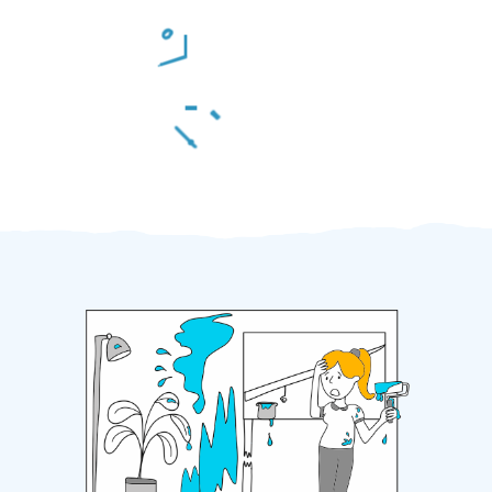
Odměna po práci
Za 2 minuty