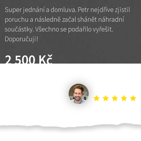
Super jednání a domluva. Petr nejdříve zjistil
poruchu a následně začal shánět náhradní
součástky. Všechno se podařilo vyřešit.
Doporučuji!
2 500 Kč
Dohodnutá cena
Petr K.