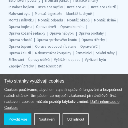
Betonování podlahy
Broušení parket
Instalace antény
Instalace bojleru
Instalace myčky
Instalace WC
Instalace žaluzií
Malování bytu
Montáž digestoře
Montáž kuchyně
Montáž nábytku
Montáž odpadu
Montáž okapů
Montáž skříně
Oprava bojleru
Oprava dveří
Oprava komínu
Oprava kožené sedačky
Oprava nábytku
Oprava podlahy
Oprava schodů
Oprava sprchového koutu
Oprava střechy
Oprava topení
Oprava vodovodní baterie
Oprava WC
Oprava žaluzií
Rekonstrukce koupelny
Řemeslníci
Sekání trávy
Stěhování
Úpravy oděvů
Vyčištění odpadu
Vyklízení bytu
Zapojení pračky
Bezpečnost dětí
Tyto stránky využívají cookies
Cookies používáme, abychom zajistili správné fungování a bezpečnost
Součást skupiny
našich stránek, tím pádem co nejlepší zkušenost při návštěvě. Svá
nastavení cookies můžete později kdykoliv změnit.
Další informace o
Cookies
Povolit vše
Nastavení
Odmítnout