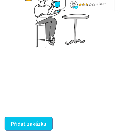
Krok III. - Hodnocení
Vybraný šikula vaše zadání po domluvě a v souladu s
jeho nabídkou vyřeší. Po splnění úkolu mu náleží
dohodnutá odměna. Zda proběhlo vše jak mělo, se
ostatní dozví z vašeho vzájemného hodnocení. A
máte vyřešeno :-)
Přidat zakázku