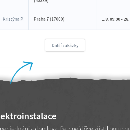
(40339)
Kristýna P.
Praha 7 (17000)
1.8. 09:00 - 28
Další zakázky
lektroinstalace
per jednání a domluva. Petr nejdříve zjistil poruc