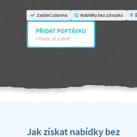
Zadání zdarma
Nabídky bez závazku
Š
PŘIDAT POPTÁVKU
v Praze 16 a okolí
Jak získat nabídky bez