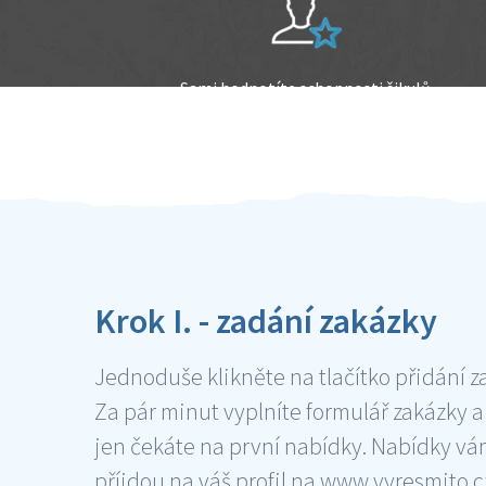
Sami hodnotíte schopnosti šikulů
Ověření šikulové
Krok I. - zadání zakázky
Jednoduše klikněte na tlačítko přidání z
Za pár minut vyplníte formulář zakázky a
jen čekáte na první nabídky. Nabídky v
příjdou na váš profil na www.vyresmito.cz