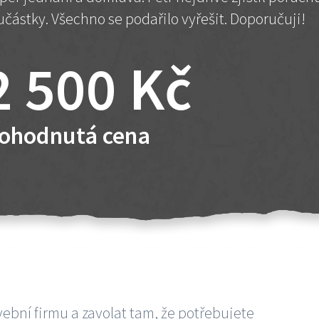
učástky. Všechno se podařilo vyřešit. Doporučuji!
2 500 Kč
ohodnutá cena
vební firmu a zavolat tam, že potřebujete