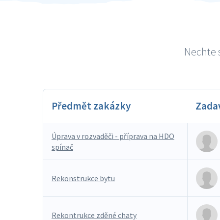
Nechte s
Předmět zakázky
Zada
Úprava v rozvaděči - příprava na HDO
spínač
Rekonstrukce bytu
Rekontrukce zděné chaty