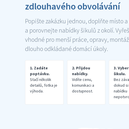
zdlouhavého obvolávání
Popište zakázku jednou, doplňte místo a
a porovnejte nabídky šikulů z okolí. Vyře
vhodné pro menší práce, opravy, montáž
dlouho odkládané domácí úkoly.
1. Zadáte
2. Přijdou
3. Vybe
poptávku.
nabídky.
šikulu.
Stačí několik
Vidíte cenu,
Bez záva
detailů, fotka je
komunikaci a
dokud si
výhoda.
dostupnost.
nabídku
nepotvrd