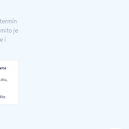
 termín
šmito je
e i
rete
zku,
íte.