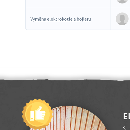
Výměna elektrokotle a bojleru
E
Su