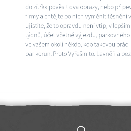
do zítřka pověsit dva obrazy, nebo připev
firmy a chtějte po nich vyměnit těsnění v
ujistíte, že to opravdu není vtip, v lepš
týdnů, účet včetně výjezdu, parkovného a
ve vašem okolí někdo, kdo takovou práci
par korun. Proto Vyřešmito. Levněji a bez