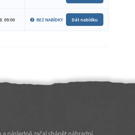
.8. 09:00
BEZ NABÍDKY
Dát nabídku
hu a následně začal shánět náhradní