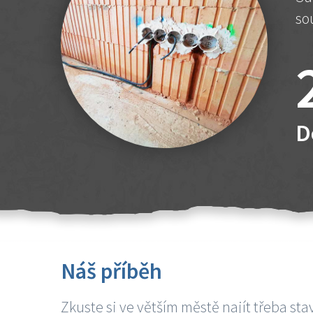
so
D
Náš příběh
Zkuste si ve větším městě najít třeba sta