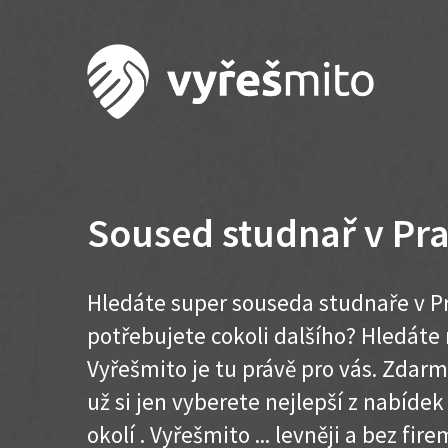
Soused studnař v Pra
Hledáte super souseda studnaře v Pr
potřebujete cokoli dalšího? Hledát
Vyřešmito je tu právě pro vás. Zdar
už si jen vyberete nejlepší z nabídek
okolí . Vyřešmito ... levněji a bez firem