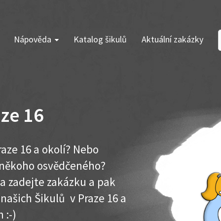
Nápověda
Katalog šikulů
Aktuální zakázky
ze 16
aze 16 a okolí? Nebo
e někoho osvědčeného?
ma zadejte zakázku a pak
 našich Šikulů v Praze 16 a
 :-)