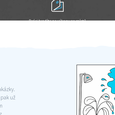
Práci hradíte po výkonu na místě
Odměna po práci
akázky.
 pak už
ám
 ,