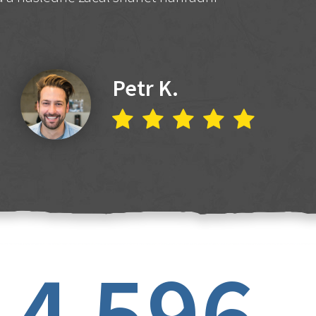
Petr K.
4 596