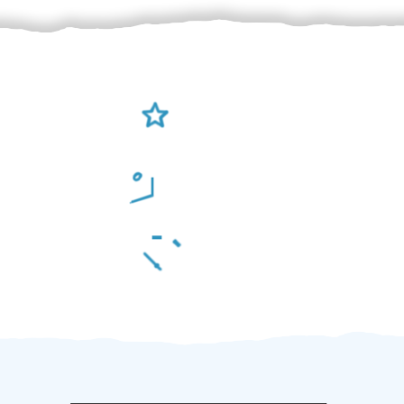
Ověření šikulové
Odměna po práci
Za 2 minuty