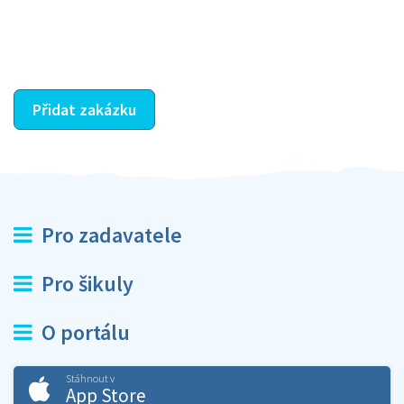
dohodnutá odměna. Zda proběhlo vše jak mělo, se
ostatní dozví z vašeho vzájemného hodnocení. A
máte vyřešeno :-)
Přidat zakázku
Pro zadavatele
Pro šikuly
O portálu
Stáhnout v
App Store