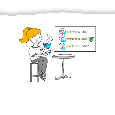
Krok III. - Hodnocení
Vybraný šikula vaše zadání po domluvě a v souladu s
jeho nabídkou vyřeší. Po splnění úkolu mu náleží