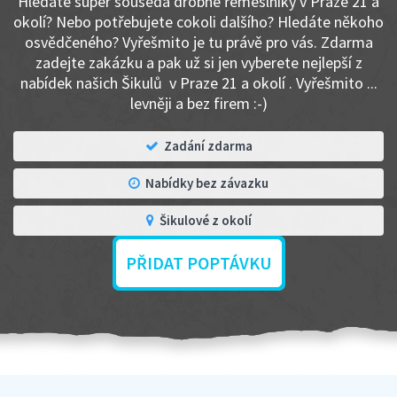
Hledáte super souseda drobné řemeslníky v Praze 21 a
okolí? Nebo potřebujete cokoli dalšího? Hledáte někoho
osvědčeného? Vyřešmito je tu právě pro vás. Zdarma
zadejte zakázku a pak už si jen vyberete nejlepší z
nabídek našich Šikulů v Praze 21 a okolí . Vyřešmito ...
levněji a bez firem :-)
Zadání zdarma
Nabídky bez závazku
Šikulové z okolí
PŘIDAT POPTÁVKU