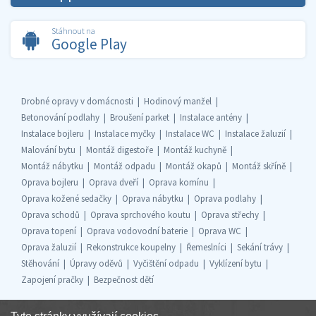
Stáhnout na
Google Play
Drobné opravy v domácnosti
Hodinový manžel
Betonování podlahy
Broušení parket
Instalace antény
Instalace bojleru
Instalace myčky
Instalace WC
Instalace žaluzií
Malování bytu
Montáž digestoře
Montáž kuchyně
Montáž nábytku
Montáž odpadu
Montáž okapů
Montáž skříně
Oprava bojleru
Oprava dveří
Oprava komínu
Oprava kožené sedačky
Oprava nábytku
Oprava podlahy
Oprava schodů
Oprava sprchového koutu
Oprava střechy
Oprava topení
Oprava vodovodní baterie
Oprava WC
Oprava žaluzií
Rekonstrukce koupelny
Řemeslníci
Sekání trávy
Stěhování
Úpravy oděvů
Vyčištění odpadu
Vyklízení bytu
Zapojení pračky
Bezpečnost dětí