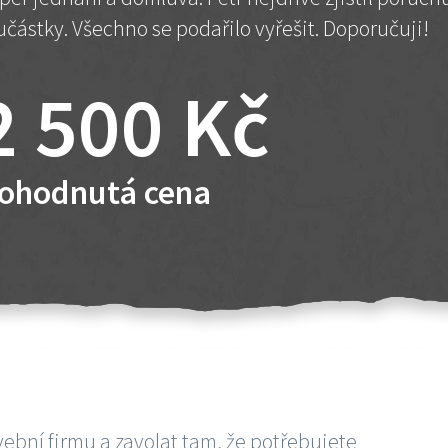
učástky. Všechno se podařilo vyřešit. Doporučuji!
2 500 Kč
ohodnutá cena
vební firmu a zavolat tam, že potřebujete