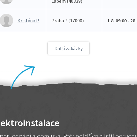
Labem (40339)
Kristýna P.
Praha 7 (17000)
1.8. 09:00 - 28
Další zakázky
lektroinstalace
per jednání a domluva. Petr nejdříve zjistil poruc