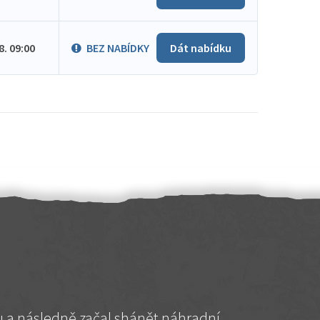
.8. 09:00
BEZ NABÍDKY
Dát nabídku
hu a následně začal shánět náhradní