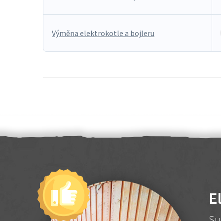
Výměna elektrokotle a bojleru
E
Su