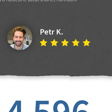
Petr K.
4 596