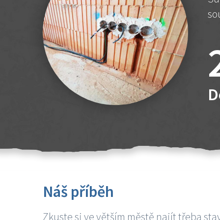
so
D
Náš příběh
Zkuste si ve větším městě najít třeba sta