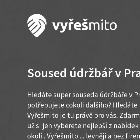
Soused údržbář v Pra
Hledáte super souseda údržbáře v Pr
potřebujete cokoli dalšího? Hledát
Vyřešmito je tu právě pro vás. Zdar
už si jen vyberete nejlepší z nabídek
okolí . Vyřešmito ... levněji a bez firem