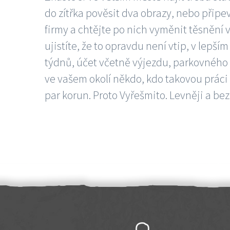
do zítřka pověsit dva obrazy, nebo připev
firmy a chtějte po nich vyměnit těsnění v
ujistíte, že to opravdu není vtip, v lepš
týdnů, účet včetně výjezdu, parkovného a
ve vašem okolí někdo, kdo takovou práci
par korun. Proto Vyřešmito. Levněji a bez