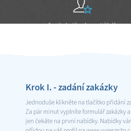
Sami hodnotíte schopnosti šikulů
Ověření šikulové
Krok I. - zadání zakázky
Jednoduše klikněte na tlačítko přidání z
Za pár minut vyplníte formulář zakázky a
jen čekáte na první nabídky. Nabídky v
příjdou na váš profil na www.vyresmito.cz