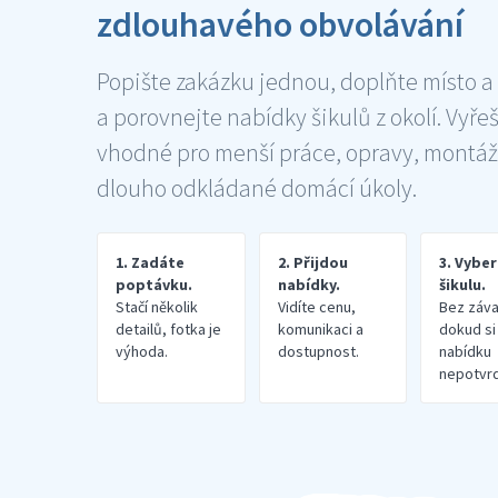
zdlouhavého obvolávání
Popište zakázku jednou, doplňte místo a
a porovnejte nabídky šikulů z okolí. Vyře
vhodné pro menší práce, opravy, montáž
dlouho odkládané domácí úkoly.
1. Zadáte
2. Přijdou
3. Vybe
poptávku.
nabídky.
šikulu.
Stačí několik
Vidíte cenu,
Bez záva
detailů, fotka je
komunikaci a
dokud si
výhoda.
dostupnost.
nabídku
nepotvrd