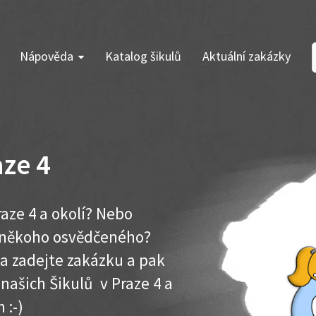
Nápověda
Katalog šikulů
Aktuální zakázky
ze 4
aze 4 a okolí? Nebo
e někoho osvědčeného?
ma zadejte zakázku a pak
 našich Šikulů v Praze 4 a
 :-)