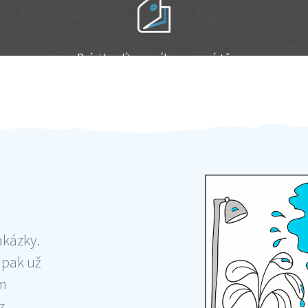
Práci hradíte po výkonu na místě
Odměna po práci
akázky.
 pak už
ám
 ,