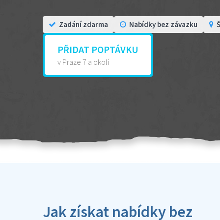
Zadání zdarma
Nabídky bez závazku
Š
PŘIDAT POPTÁVKU
v Praze 7 a okolí
Jak získat nabídky bez