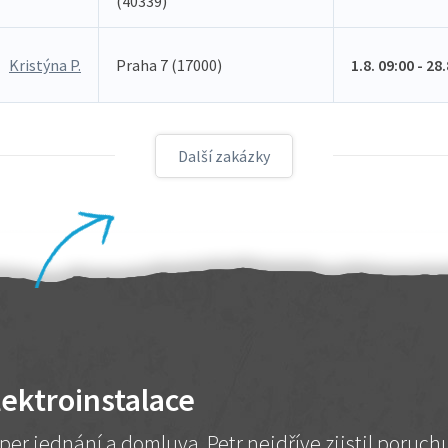
(40339)
Kristýna P.
Praha 7 (17000)
1.8. 09:00 - 28
Další zakázky
lektroinstalace
per jednání a domluva. Petr nejdříve zjistil poruc