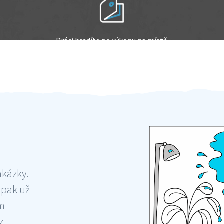
Práci hradíte po výkonu na místě
Odměna po práci
akázky.
 pak už
ám
 ,