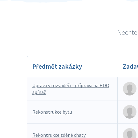
Nechte 
Předmět zakázky
Zada
Úprava v rozvaděči - příprava na HDO
spínač
Rekonstrukce bytu
Rekontrukce zděné chaty