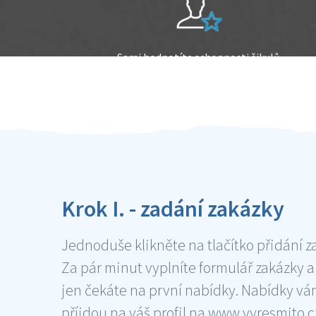
Sami hodnotíte schopnosti šikulů
Ověření šikulové
Krok I. - zadání zakázky
Jednoduše klikněte na tlačítko přidání z
Za pár minut vyplníte formulář zakázky a
jen čekáte na první nabídky. Nabídky v
příjdou na váš profil na www.vyresmito.cz