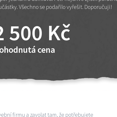
učástky. Všechno se podařilo vyřešit. Doporučuji!
2 500 Kč
ohodnutá cena
vební firmu a zavolat tam, že potřebujete