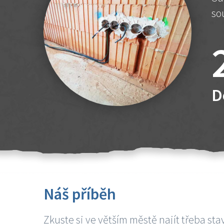
so
D
Náš příběh
Zkuste si ve větším městě najít třeba sta