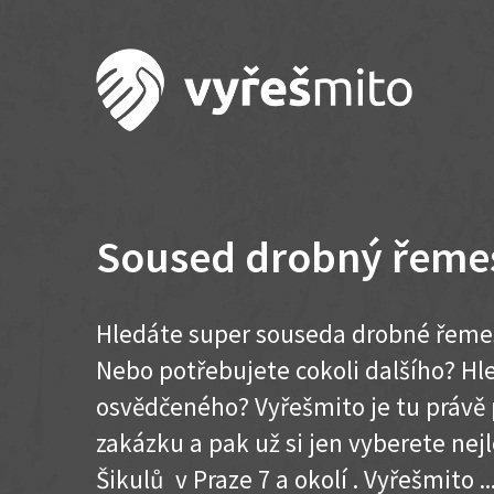
Soused drobný řemes
Hledáte super souseda drobné řemesl
Nebo potřebujete cokoli dalšího? H
osvědčeného? Vyřešmito je tu právě 
zakázku a pak už si jen vyberete nej
Šikulů v Praze 7 a okolí . Vyřešmito ...