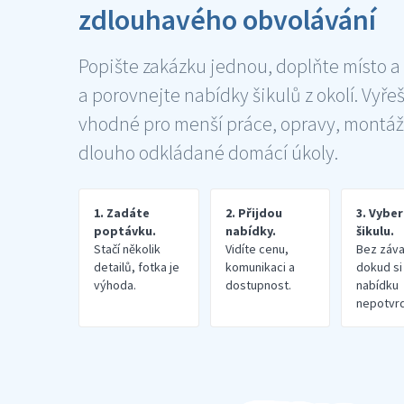
zdlouhavého obvolávání
Popište zakázku jednou, doplňte místo a
a porovnejte nabídky šikulů z okolí. Vyře
vhodné pro menší práce, opravy, montáž
dlouho odkládané domácí úkoly.
1. Zadáte
2. Přijdou
3. Vybe
poptávku.
nabídky.
šikulu.
Stačí několik
Vidíte cenu,
Bez záva
detailů, fotka je
komunikaci a
dokud si
výhoda.
dostupnost.
nabídku
nepotvrd