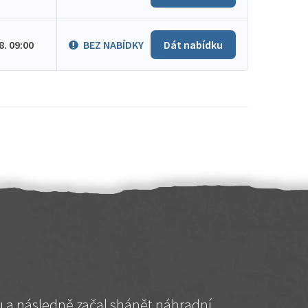
.8. 09:00
BEZ NABÍDKY
Dát nabídku
hu a následně začal shánět náhradní