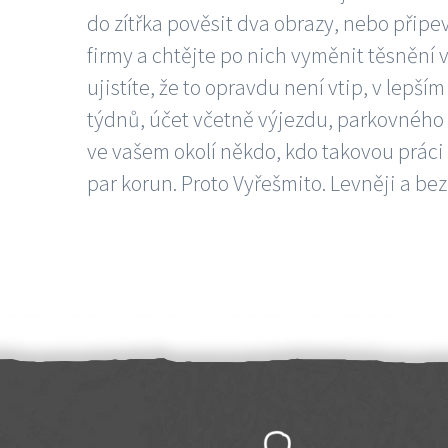
do zítřka pověsit dva obrazy, nebo připev
firmy a chtějte po nich vyměnit těsnění v
ujistíte, že to opravdu není vtip, v lepš
týdnů, účet včetně výjezdu, parkovného a
ve vašem okolí někdo, kdo takovou práci
par korun. Proto Vyřešmito. Levněji a bez