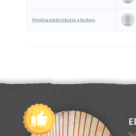
Výměna elektrokotle a bojleru
E
Su