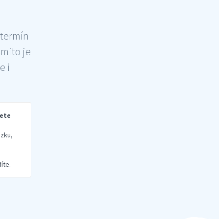
 termín
šmito je
e i
rete
zku,
íte.