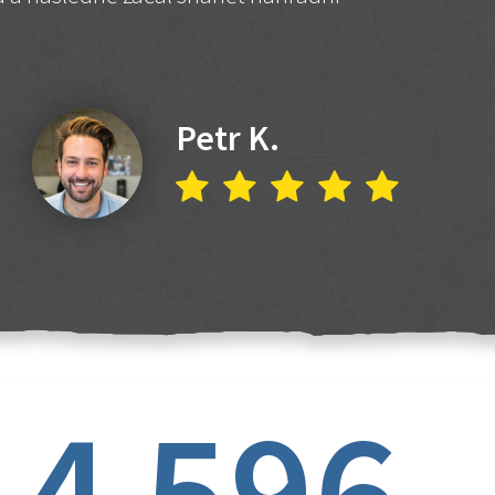
Petr K.
4 596