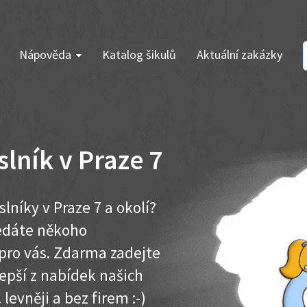
Nápověda
Katalog šikulů
Aktuální zakázky
lník v Praze 7
níky v Praze 7 a okolí?
ledáte někoho
pro vás. Zdarma zadejte
lepší z nabídek našich
 levněji a bez firem :-)