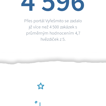
4 596
Přes portál Vyřešmito se zadalo
již více než 4 500 zakázek s
průměrným hodnocením 4,7
hvězdiček z 5.
Ověření šikulové
Odměna po práci