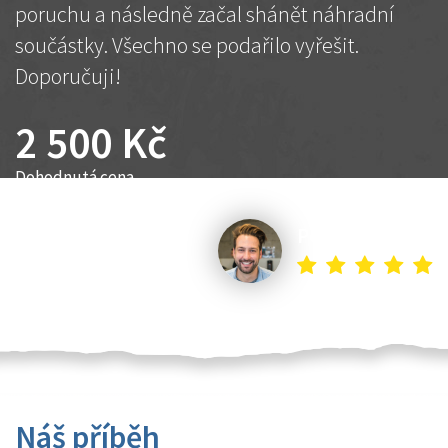
poruchu a následně začal shánět náhradní
součástky. Všechno se podařilo vyřešit.
Doporučuji!
2 500 Kč
Dohodnutá cena
Petr K.
Náš příběh