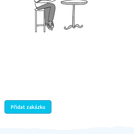
Krok III. - Hodnocení
Vybraný šikula vaše zadání po domluvě a v souladu s
jeho nabídkou vyřeší. Po splnění úkolu mu náleží
dohodnutá odměna. Zda proběhlo vše jak mělo, se
ostatní dozví z vašeho vzájemného hodnocení. A
máte vyřešeno :-)
Přidat zakázku