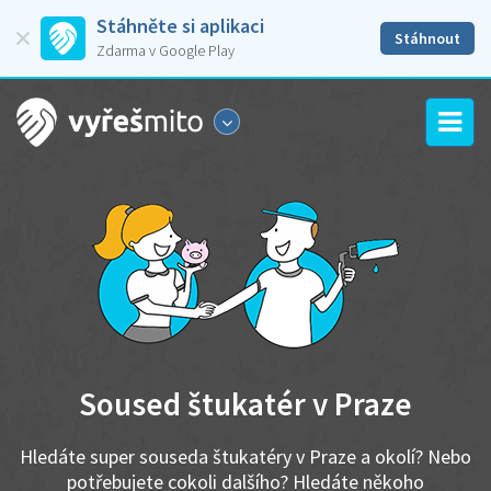
Stáhněte si aplikaci
Stáhnout
Zdarma v Google Play
Soused štukatér v Praze
Hledáte super souseda štukatéry v Praze a okolí? Nebo
potřebujete cokoli dalšího? Hledáte někoho