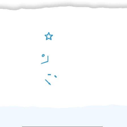
Ověření šikulové
Odměna po práci
Za 2 minuty