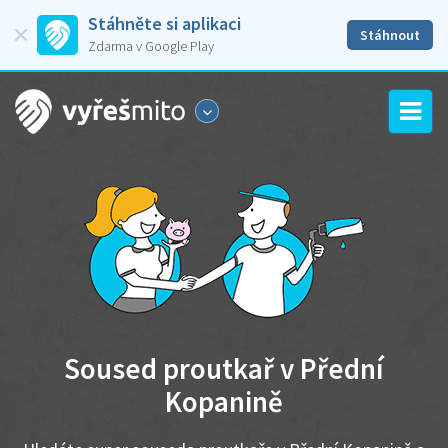
Stáhněte si aplikaci
Stáhnout
Zdarma v Google Play
Soused proutkař v Přední
Kopanině