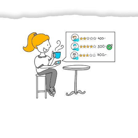
Krok III. - Hodnocení
Vybraný šikula vaše zadání po domluvě a v souladu s
jeho nabídkou vyřeší. Po splnění úkolu mu náleží