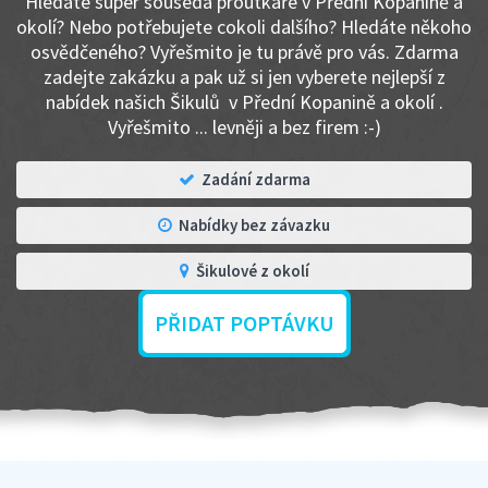
Hledáte super souseda proutkaře v Přední Kopanině a
okolí? Nebo potřebujete cokoli dalšího? Hledáte někoho
osvědčeného? Vyřešmito je tu právě pro vás. Zdarma
zadejte zakázku a pak už si jen vyberete nejlepší z
nabídek našich Šikulů v Přední Kopanině a okolí .
Vyřešmito ... levněji a bez firem :-)
Zadání zdarma
Nabídky bez závazku
Šikulové z okolí
PŘIDAT POPTÁVKU