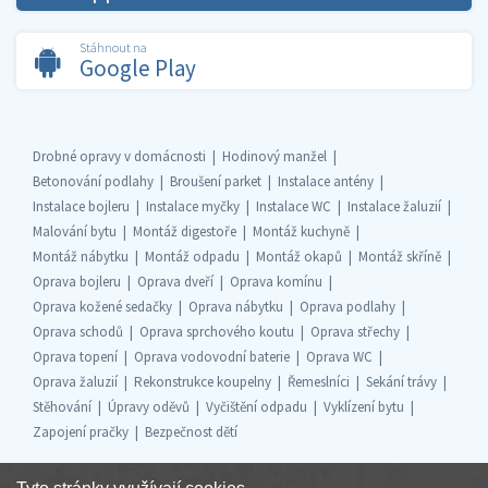
Stáhnout na
Google Play
Drobné opravy v domácnosti
Hodinový manžel
Betonování podlahy
Broušení parket
Instalace antény
Instalace bojleru
Instalace myčky
Instalace WC
Instalace žaluzií
Malování bytu
Montáž digestoře
Montáž kuchyně
Montáž nábytku
Montáž odpadu
Montáž okapů
Montáž skříně
Oprava bojleru
Oprava dveří
Oprava komínu
Oprava kožené sedačky
Oprava nábytku
Oprava podlahy
Oprava schodů
Oprava sprchového koutu
Oprava střechy
Oprava topení
Oprava vodovodní baterie
Oprava WC
Oprava žaluzií
Rekonstrukce koupelny
Řemeslníci
Sekání trávy
Stěhování
Úpravy oděvů
Vyčištění odpadu
Vyklízení bytu
Zapojení pračky
Bezpečnost dětí