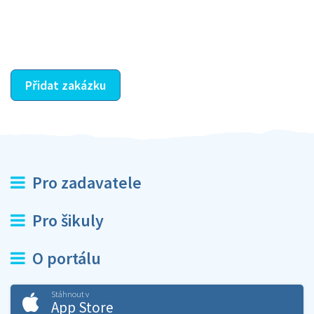
dohodnutá odměna. Zda proběhlo vše jak mělo, se
ostatní dozví z vašeho vzájemného hodnocení. A
máte vyřešeno :-)
Přidat zakázku
Pro zadavatele
Pro šikuly
O portálu
Stáhnout v
App Store