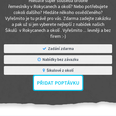
Hledáte super souseda drobné
řemeslníky v Rokycanech a okolí? Nebo potřebujete
cokoli dalšího? Hledáte někoho osvědčeného?
Vyřešmito je tu právě pro vás. Zdarma zadejte zakázku
a pak už si jen vyberete nejlepší z nabídek našich
Šikulů v Rokycanech a okolí . Vyřešmito ... levněji a bez
firem :-)
Zadání zdarma
Nabídky bez závazku
Šikulové z okolí
PŘIDAT POPTÁVKU