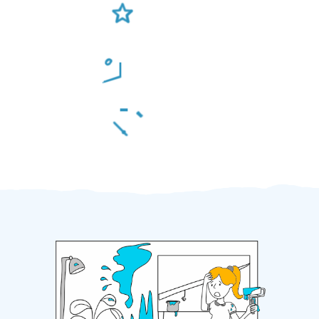
Ověření šikulové
Odměna po práci
Za 2 minuty