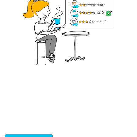
Krok III. - Hodnocení
Vybraný šikula vaše zadání po domluvě a v souladu s
jeho nabídkou vyřeší. Po splnění úkolu mu náleží
dohodnutá odměna. Zda proběhlo vše jak mělo, se
ostatní dozví z vašeho vzájemného hodnocení. A
máte vyřešeno :-)