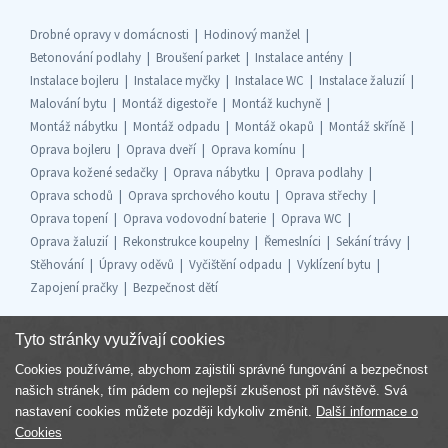
Drobné opravy v domácnosti
Hodinový manžel
Betonování podlahy
Broušení parket
Instalace antény
Instalace bojleru
Instalace myčky
Instalace WC
Instalace žaluzií
Malování bytu
Montáž digestoře
Montáž kuchyně
Montáž nábytku
Montáž odpadu
Montáž okapů
Montáž skříně
Oprava bojleru
Oprava dveří
Oprava komínu
Oprava kožené sedačky
Oprava nábytku
Oprava podlahy
Oprava schodů
Oprava sprchového koutu
Oprava střechy
Oprava topení
Oprava vodovodní baterie
Oprava WC
Oprava žaluzií
Rekonstrukce koupelny
Řemeslníci
Sekání trávy
Stěhování
Úpravy oděvů
Vyčištění odpadu
Vyklízení bytu
Zapojení pračky
Bezpečnost dětí
Tyto stránky využívají cookies
Cookies používáme, abychom zajistili správné fungování a bezpečnost
Součást skupiny
našich stránek, tím pádem co nejlepší zkušenost při návštěvě. Svá
nastavení cookies můžete později kdykoliv změnit.
Další informace o
Cookies