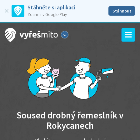
Stáhněte si aplikaci
Stáhnout
Zdarma v Google Play
Soused drobný řemeslník v
Rokycanech