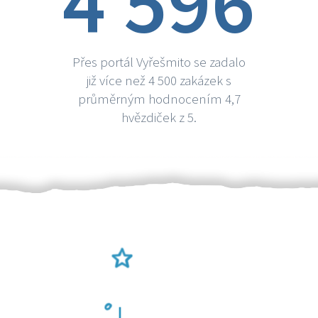
4 596
Přes portál Vyřešmito se zadalo
již více než 4 500 zakázek s
průměrným hodnocením 4,7
hvězdiček z 5.
Ověření šikulové
Odměna po práci