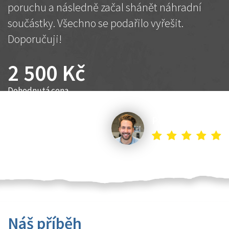
poruchu a následně začal shánět náhradní
součástky. Všechno se podařilo vyřešit.
Doporučuji!
2 500 Kč
Dohodnutá cena
Petr K.
Náš příběh