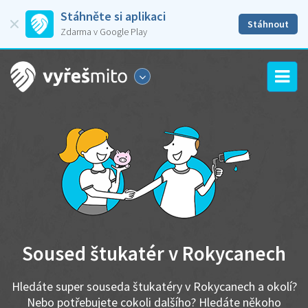
Stáhněte si aplikaci
Stáhnout
Zdarma v Google Play
Soused štukatér v Rokycanech
Hledáte super souseda štukatéry v Rokycanech a okolí?
Nebo potřebujete cokoli dalšího? Hledáte někoho