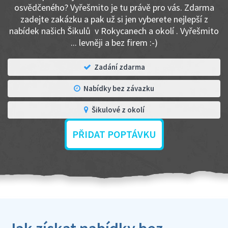
osvědčeného? Vyřešmito je tu právě pro vás. Zdarma
zadejte zakázku a pak už si jen vyberete nejlepší z
nabídek našich Šikulů v Rokycanech a okolí . Vyřešmito
... levněji a bez firem :-)
Zadání zdarma
Nabídky bez závazku
Šikulové z okolí
PŘIDAT POPTÁVKU