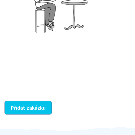
Krok III. - Hodnocení
Vybraný šikula vaše zadání po domluvě a v souladu s
jeho nabídkou vyřeší. Po splnění úkolu mu náleží
dohodnutá odměna. Zda proběhlo vše jak mělo, se
ostatní dozví z vašeho vzájemného hodnocení. A
máte vyřešeno :-)
Přidat zakázku