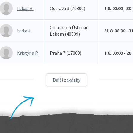
Lukas H.
Ostrava 3 (70300)
1.8. 00:00 - 30
Chlumec u Ústí nad
Iveta J.
31.8. 08:00 - 3
Labem (40339)
Kristýna P.
Praha 7 (17000)
1.8. 09:00 - 28
Další zakázky