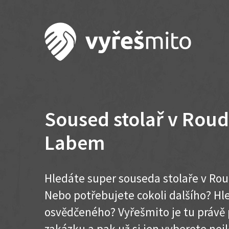
Soused stolař v Roud
Labem
Hledáte super souseda stolaře v Rou
Nebo potřebujete cokoli dalšího? H
osvědčeného? Vyřešmito je tu právě 
zakázku a pak už si jen vyberete nej