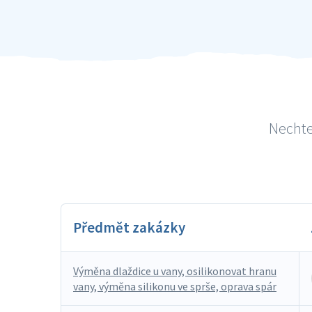
Nechte
Předmět zakázky
Výměna dlaždice u vany, osilikonovat hranu
vany, výměna silikonu ve sprše, oprava spár