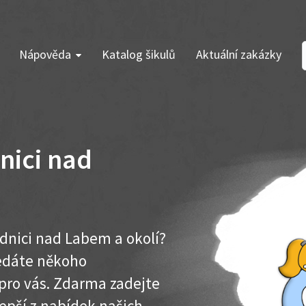
Nápověda
Katalog šikulů
Aktuální zakázky
nici nad
dnici nad Labem a okolí?
ledáte někoho
pro vás. Zdarma zadejte
lepší z nabídek našich