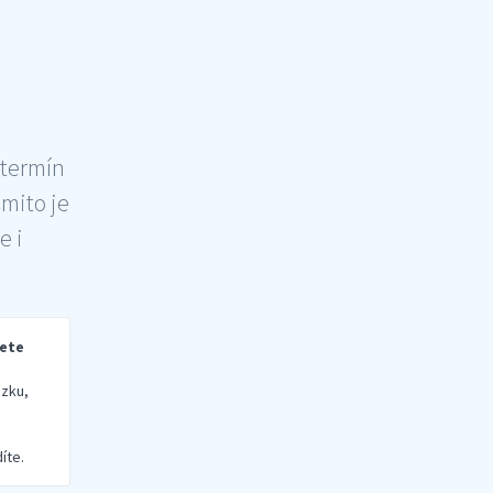
 termín
šmito je
e i
rete
zku,
íte.