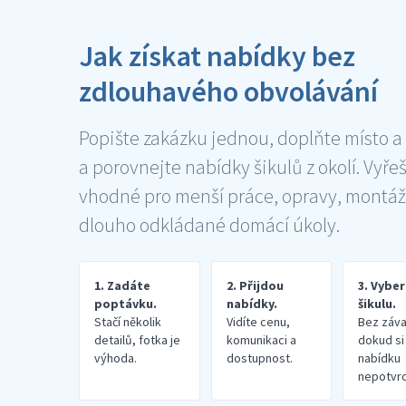
Jak získat nabídky bez
zdlouhavého obvolávání
Popište zakázku jednou, doplňte místo a
a porovnejte nabídky šikulů z okolí. Vyře
vhodné pro menší práce, opravy, montáž
dlouho odkládané domácí úkoly.
1. Zadáte
2. Přijdou
3. Vybe
poptávku.
nabídky.
šikulu.
Stačí několik
Vidíte cenu,
Bez záva
detailů, fotka je
komunikaci a
dokud si
výhoda.
dostupnost.
nabídku
nepotvrd