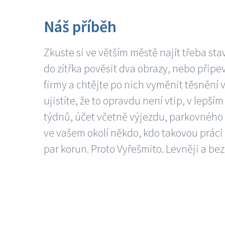
Náš příběh
Zkuste si ve větším městě najít třeba sta
do zítřka pověsit dva obrazy, nebo připev
firmy a chtějte po nich vyměnit těsnění v
ujistíte, že to opravdu není vtip, v lepš
týdnů, účet včetně výjezdu, parkovného a
ve vašem okolí někdo, kdo takovou práci
par korun. Proto Vyřešmito. Levněji a bez