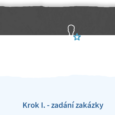
Sami hodnotíte schopnosti šikulů
Ověření šikulové
Krok I. - zadání zakázky