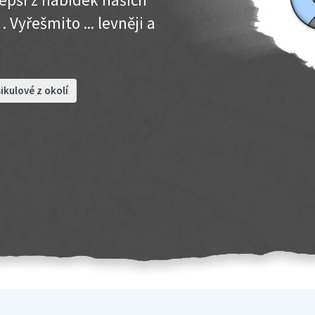
 Vyřešmito ... levněji a
ikulové z okolí