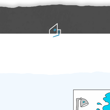
Práci hradíte po výkonu na místě
Odměna po práci