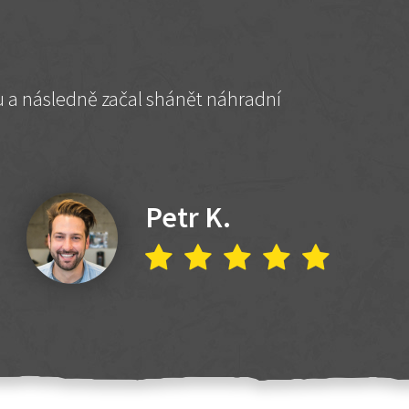
hu a následně začal shánět náhradní
Petr K.