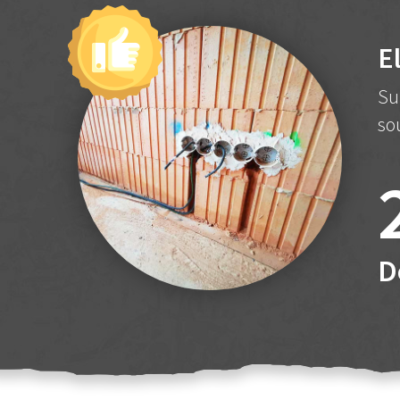
E
Su
so
D