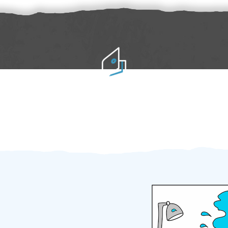
Práci hradíte po výkonu na místě
Odměna po práci