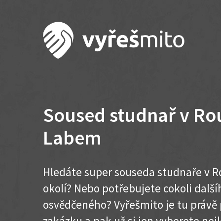
Soused studnař v Ro
Labem
Hledáte super souseda studnaře v R
okolí? Nebo potřebujete cokoli dalš
osvědčeného? Vyřešmito je tu právě 
zakázku a pak už si jen vyberete nej