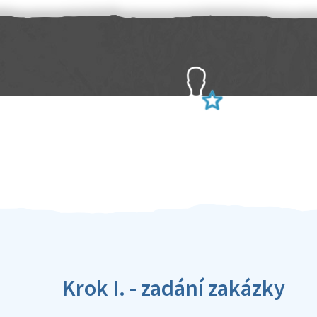
Sami hodnotíte schopnosti šikulů
Ověření šikulové
Krok I. - zadání zakázky