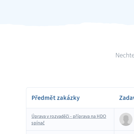
Nechte
Předmět zakázky
Zada
Úprava v rozvaděči - příprava na HDO
spínač