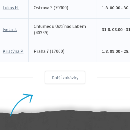
Lukas H.
Ostrava 3 (70300)
1.8. 00:00 - 30
Chlumec u Ústí nad Labem
Iveta J.
31.8. 08:00 - 3
(40339)
Kristýna P.
Praha 7 (17000)
1.8. 09:00 - 28
Další zakázky