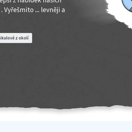
 Vyřešmito ... levněji a
ikulové z okolí