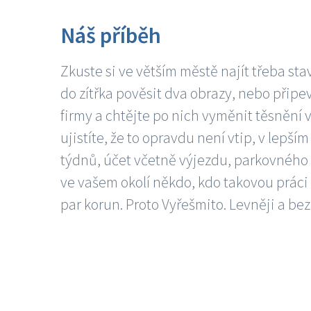
Náš příběh
Zkuste si ve větším městě najít třeba sta
do zítřka pověsit dva obrazy, nebo připev
firmy a chtějte po nich vyměnit těsnění v
ujistíte, že to opravdu není vtip, v lepš
týdnů, účet včetně výjezdu, parkovného a
ve vašem okolí někdo, kdo takovou práci
par korun. Proto Vyřešmito. Levněji a bez