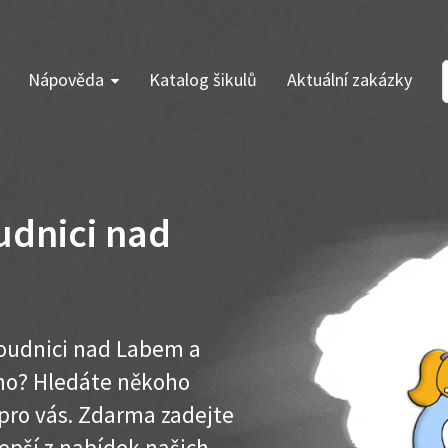
Nápověda
Katalog šikulů
Aktuální zakázky
udnici nad
oudnici nad Labem a
ího? Hledáte někoho
pro vás. Zdarma zadejte
lepší z nabídek našich