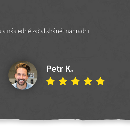
hu a následně začal shánět náhradní
Petr K.