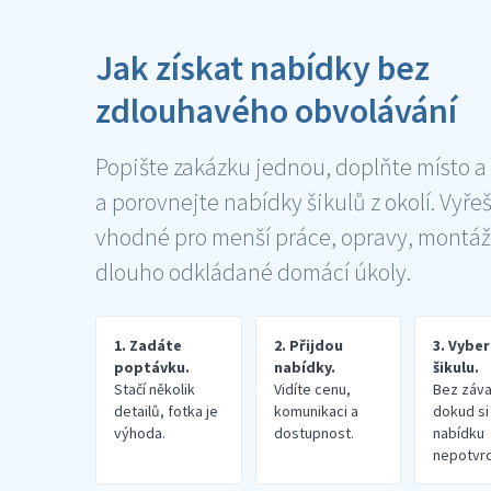
Jak získat nabídky bez
zdlouhavého obvolávání
Popište zakázku jednou, doplňte místo a
a porovnejte nabídky šikulů z okolí. Vyře
vhodné pro menší práce, opravy, montáž
dlouho odkládané domácí úkoly.
1. Zadáte
2. Přijdou
3. Vybe
poptávku.
nabídky.
šikulu.
Stačí několik
Vidíte cenu,
Bez záva
detailů, fotka je
komunikaci a
dokud si
výhoda.
dostupnost.
nabídku
nepotvrd