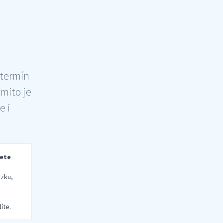
 termín
šmito je
e i
rete
zku,
íte.