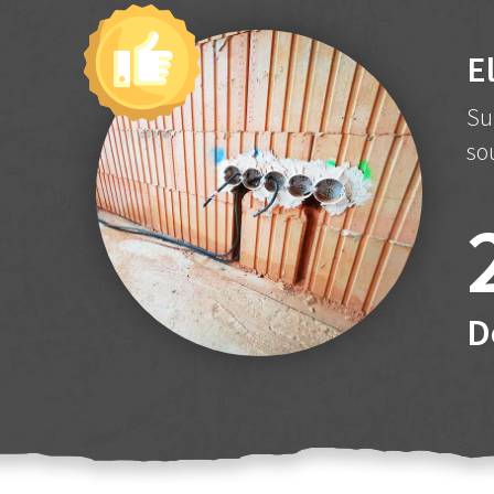
E
Su
so
D