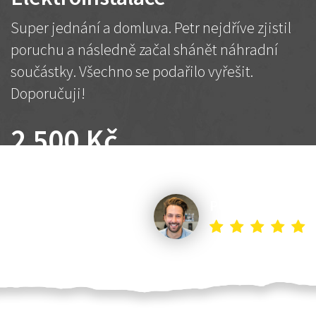
Super jednání a domluva. Petr nejdříve zjistil
poruchu a následně začal shánět náhradní
součástky. Všechno se podařilo vyřešit.
Doporučuji!
2 500 Kč
Dohodnutá cena
Petr K.