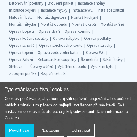
Betonování podlahy
Broušení parket
Instalace antény
Instalace bojleru
Instalace myčky
Instalace WC
Instalace žaluzií
Malování bytu
Montáž digestoře
Montáž kuchyně
Montáž nábytku
Montáž odpadu
Montáž okapů
Montáž skříně
Oprava bojleru
Oprava dveří
Oprava komínu
Oprava kožené sedačky
Oprava nábytku
Oprava podlahy
Oprava schodů
Oprava sprchového koutu
Oprava střechy
Oprava topení
Oprava vodovodní baterie
Oprava WC
Oprava žaluzií
Rekonstrukce koupelny
Řemeslníci
Sekání trávy
Stěhování
Úpravy oděvů
Vyčištění odpadu
Vyklízení bytu
Zapojení pračky
Bezpečnost dětí
Tyto stránky využívají cookies
Cookies používáme, abychom zajistili správné fungování a bezpečnost
Součást skupiny
našich stránek, tím pádem co nejlepší zkušenost při návštěvě. Svá
nastavení cookies můžete později kdykoliv změnit.
Další informace o
Cookies
Povolit vše
Nastavení
Odmítnout