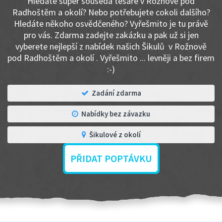
Hledáte super souseda tesaře v Rožnově pod
Radhoštěm a okolí? Nebo potřebujete cokoli dalšího?
Hledáte někoho osvědčeného? Vyřešmito je tu právě
pro vás. Zdarma zadejte zakázku a pak už si jen
vyberete nejlepší z nabídek našich Šikulů v Rožnově
pod Radhoštěm a okolí . Vyřešmito ... levněji a bez firem
:-)
Zadání zdarma
Nabídky bez závazku
Šikulové z okolí
PŘIDAT POPTÁVKU