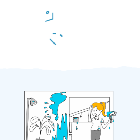
Odměna po práci
Za 2 minuty