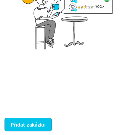
Krok III. - Hodnocení
Vybraný šikula vaše zadání po domluvě a v souladu s
jeho nabídkou vyřeší. Po splnění úkolu mu náleží
dohodnutá odměna. Zda proběhlo vše jak mělo, se
ostatní dozví z vašeho vzájemného hodnocení. A
máte vyřešeno :-)
Přidat zakázku