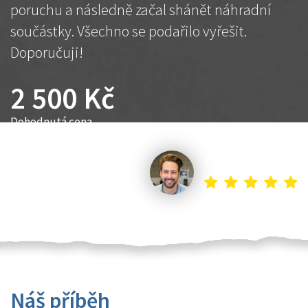
poruchu a následně začal shánět náhradní
součástky. Všechno se podařilo vyřešit.
Doporučuji!
2 500 Kč
Dohodnutá cena
Petr K.
Náš příběh