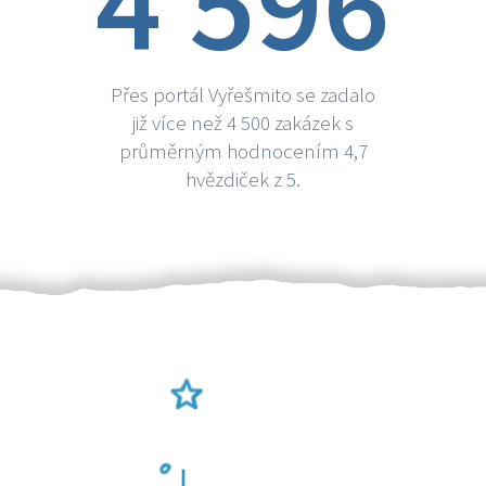
4 596
Přes portál Vyřešmito se zadalo
již více než 4 500 zakázek s
průměrným hodnocením 4,7
hvězdiček z 5.
Ověření šikulové
Odměna po práci