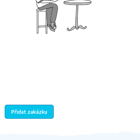
Krok III. - Hodnocení
Vybraný šikula vaše zadání po domluvě a v souladu s
jeho nabídkou vyřeší. Po splnění úkolu mu náleží
dohodnutá odměna. Zda proběhlo vše jak mělo, se
ostatní dozví z vašeho vzájemného hodnocení. A
máte vyřešeno :-)
Přidat zakázku