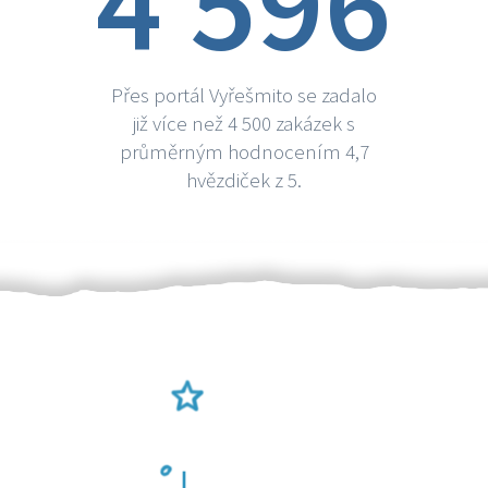
4 596
Přes portál Vyřešmito se zadalo
již více než 4 500 zakázek s
průměrným hodnocením 4,7
hvězdiček z 5.
Ověření šikulové
Odměna po práci