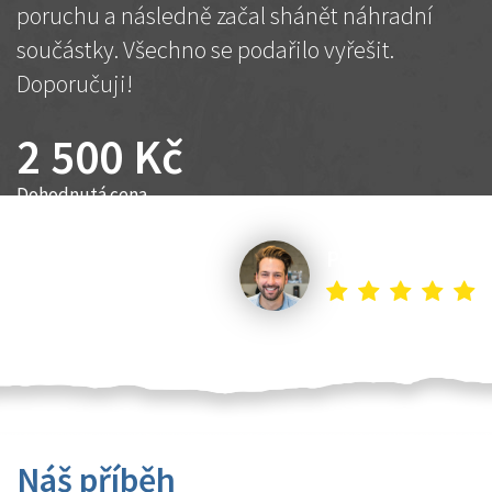
poruchu a následně začal shánět náhradní
součástky. Všechno se podařilo vyřešit.
Doporučuji!
2 500 Kč
Dohodnutá cena
Petr K.
Náš příběh