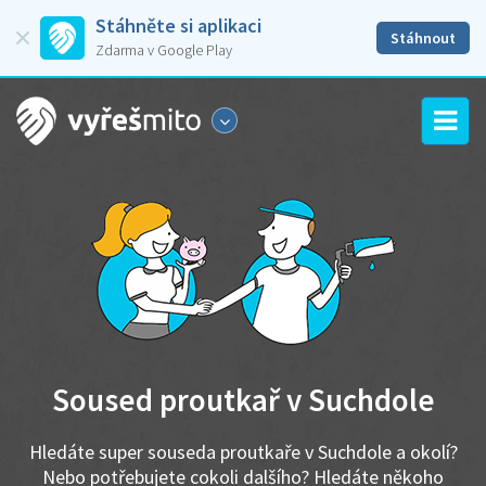
Stáhněte si aplikaci
Stáhnout
Zdarma v Google Play
Soused proutkař v Suchdole
Hledáte super souseda proutkaře v Suchdole a okolí?
Nebo potřebujete cokoli dalšího? Hledáte někoho