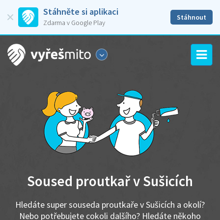
Stáhněte si aplikaci
Stáhnout
Zdarma v Google Play
Soused proutkař v Sušicích
Hledáte super souseda proutkaře v Sušicích a okolí?
Nebo potřebujete cokoli dalšího? Hledáte někoho