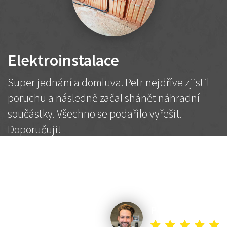
Elektroinstalace
Super jednání a domluva. Petr nejdříve zjistil
poruchu a následně začal shánět náhradní
součástky. Všechno se podařilo vyřešit.
Doporučuji!
2 500 Kč
Dohodnutá cena
Petr K.