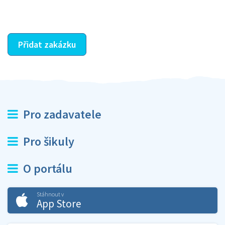
ostatní dozví z vašeho vzájemného hodnocení. A
máte vyřešeno :-)
Přidat zakázku
Pro zadavatele
Pro šikuly
O portálu
Stáhnout v
App Store