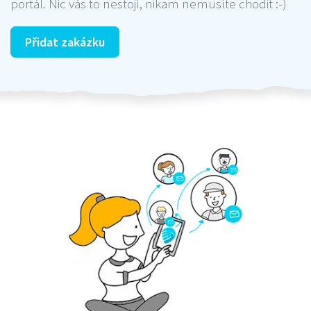
portál. Nic vás to nestojí, nikam nemusíte chodit :-)
Přidat zakázku