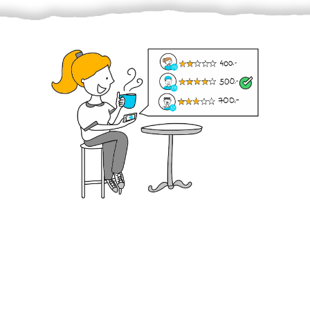
Krok III. - Hodnocení
Vybraný šikula vaše zadání po domluvě a v souladu s
jeho nabídkou vyřeší. Po splnění úkolu mu náleží
dohodnutá odměna. Zda proběhlo vše jak mělo, se