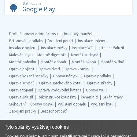
Stáhnout na
Google Play
Drobné opravy v domácnosti
Hodinový manžel
Betonování podlahy
Broušení parket
Instalace antény
Instalace bojleru
Instalace myčky
Instalace WC
Instalace žaluzií
Malování bytu
Montáž digestoře
Montáž kuchyně
Montáž nábytku
Montáž odpadu
Montáž okapů
Montáž skříně
Oprava bojleru
Oprava dveří
Oprava komínu
Oprava kožené sedačky
Oprava nábytku
Oprava podlahy
Oprava schodů
Oprava sprchového koutu
Oprava střechy
Oprava topení
Oprava vodovodní baterie
Oprava WC
Oprava žaluzií
Rekonstrukce koupelny
Řemeslníci
Sekání trávy
Stěhování
Úpravy oděvů
Vyčištění odpadu
Vyklízení bytu
Zapojení pračky
Bezpečnost dětí
Tyto stránky využívají cookies
Cookies používáme, abychom zajistili správné fungování a bezpečnost