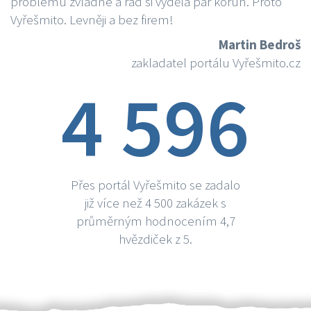
problému zvládne a rád si vydělá par korun. Proto
Vyřešmito. Levněji a bez firem!
Martin Bedroš
zakladatel portálu Vyřešmito.cz
4 596
Přes portál Vyřešmito se zadalo
již více než 4 500 zakázek s
průměrným hodnocením 4,7
hvězdiček z 5.