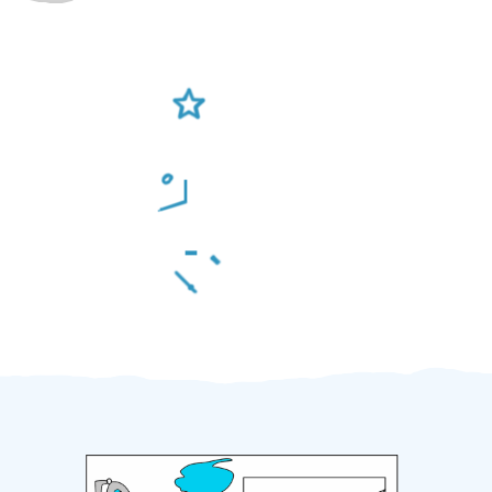
Ověření šikulové
Odměna po práci
Za 2 minuty