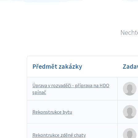
Nechte
Předmět zakázky
Zada
Úprava v rozvaděči - příprava na HDO
spínač
Rekonstrukce bytu
Rekontrukce zděné chaty