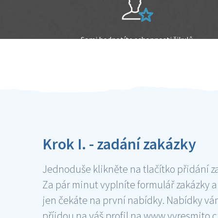
Sami hodnotíte schopnosti šikulů
Ověření šikulové
Krok I. - zadání zakázky
Jednoduše klikněte na tlačítko přidání z
Za pár minut vyplníte formulář zakázky a
jen čekáte na první nabídky. Nabídky v
příjdou na váš profil na www.vyresmito.cz