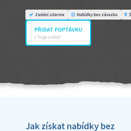
Zadání zdarma
Nabídky bez závazku
Š
PŘIDAT POPTÁVKU
v Troje a okolí
Jak získat nabídky bez