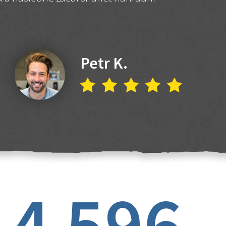
Petr K.
4 596