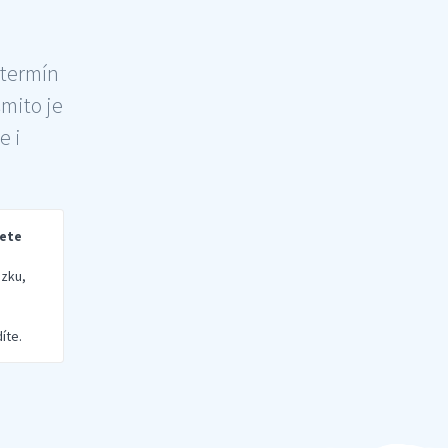
 termín
šmito je
e i
rete
zku,
íte.