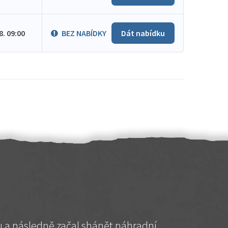
.8. 09:00
BEZ NABÍDKY
Dát nabídku
hu a následně začal shánět náhradní