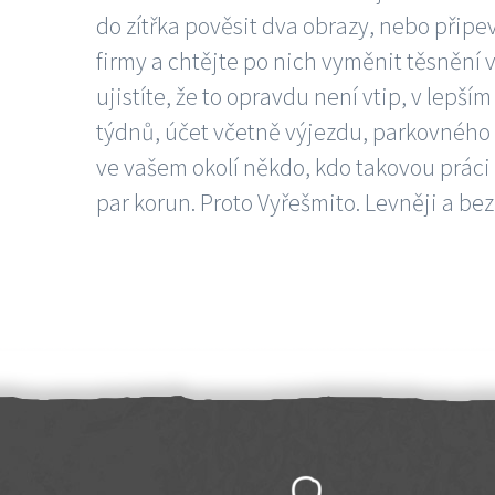
do zítřka pověsit dva obrazy, nebo připev
firmy a chtějte po nich vyměnit těsnění v
ujistíte, že to opravdu není vtip, v lepš
týdnů, účet včetně výjezdu, parkovného a
ve vašem okolí někdo, kdo takovou práci
par korun. Proto Vyřešmito. Levněji a bez