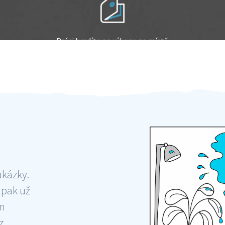
Práci hradíte po výkonu na místě
Odměna po práci
akázky.
 pak už
ám
 ,