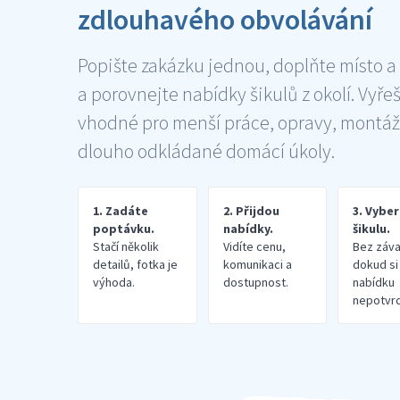
zdlouhavého obvolávání
Popište zakázku jednou, doplňte místo a
a porovnejte nabídky šikulů z okolí. Vyře
vhodné pro menší práce, opravy, montáž
dlouho odkládané domácí úkoly.
1. Zadáte
2. Přijdou
3. Vybe
poptávku.
nabídky.
šikulu.
Stačí několik
Vidíte cenu,
Bez záva
detailů, fotka je
komunikaci a
dokud si
výhoda.
dostupnost.
nabídku
nepotvrd