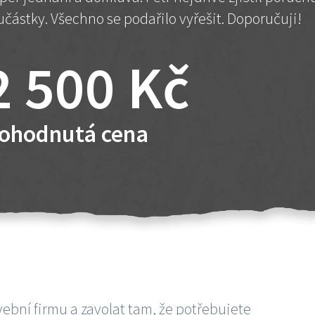
učástky. Všechno se podařilo vyřešit. Doporučuji!
2 500 Kč
ohodnutá cena
vební firmu a zavolat tam, že potřebujete