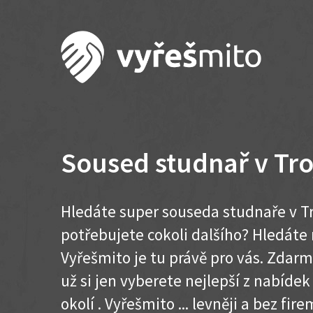
Soused studnař v Tro
Hledáte super souseda studnaře v Tr
potřebujete cokoli dalšího? Hledát
Vyřešmito je tu právě pro vás. Zdar
už si jen vyberete nejlepší z nabídek
okolí . Vyřešmito ... levněji a bez firem