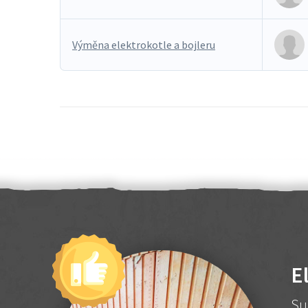
Výměna elektrokotle a bojleru
E
Su