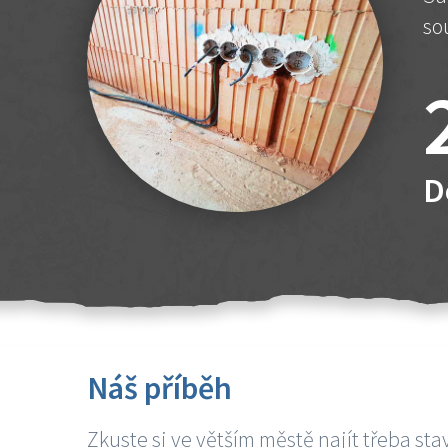
so
D
Náš příběh
Zkuste si ve větším městě najít třeba sta