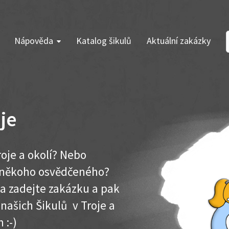
Nápověda
Katalog šikulů
Aktuální zakázky
je
oje a okolí? Nebo
e někoho osvědčeného?
ma zadejte zakázku a pak
 našich Šikulů v Troje a
 :-)