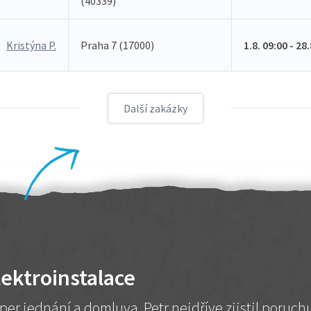
(40339)
Kristýna P.
Praha 7 (17000)
1.8. 09:00 - 28
Další zakázky
lektroinstalace
per jednání a domluva. Petr nejdříve zjistil poruc