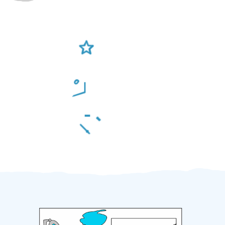
Ověření šikulové
Odměna po práci
Za 2 minuty