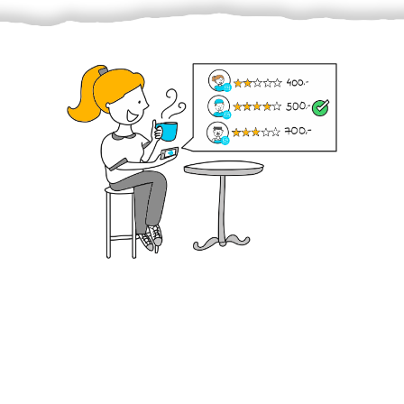
Krok III. - Hodnocení
Vybraný šikula vaše zadání po domluvě a v souladu s
jeho nabídkou vyřeší. Po splnění úkolu mu náleží
dohodnutá odměna. Zda proběhlo vše jak mělo, se