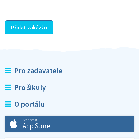
ostatní dozví z vašeho vzájemného hodnocení. A
máte vyřešeno :-)
Přidat zakázku
Pro zadavatele
Pro šikuly
O portálu
Stáhnout v
App Store