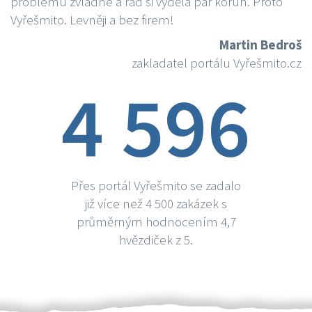
problému zvládne a rád si vydělá par korun. Proto
Vyřešmito. Levněji a bez firem!
Martin Bedroš
zakladatel portálu Vyřešmito.cz
4 596
Přes portál Vyřešmito se zadalo
již více než 4 500 zakázek s
průměrným hodnocením 4,7
hvězdiček z 5.