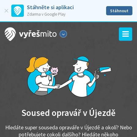
Stáhněte si aplikaci
Stáhnout
Zdarma v Google Play
Soused opravář v Újezdě
Hledáte super souseda opraváře v Újezdě a okolí? Nebo
potřebujete cokoli dalšího? Hledáte někoho