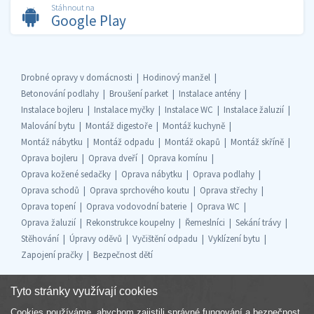
Stáhnout na
Google Play
Drobné opravy v domácnosti
Hodinový manžel
Betonování podlahy
Broušení parket
Instalace antény
Instalace bojleru
Instalace myčky
Instalace WC
Instalace žaluzií
Malování bytu
Montáž digestoře
Montáž kuchyně
Montáž nábytku
Montáž odpadu
Montáž okapů
Montáž skříně
Oprava bojleru
Oprava dveří
Oprava komínu
Oprava kožené sedačky
Oprava nábytku
Oprava podlahy
Oprava schodů
Oprava sprchového koutu
Oprava střechy
Oprava topení
Oprava vodovodní baterie
Oprava WC
Oprava žaluzií
Rekonstrukce koupelny
Řemeslníci
Sekání trávy
Stěhování
Úpravy oděvů
Vyčištění odpadu
Vyklízení bytu
Zapojení pračky
Bezpečnost dětí
Tyto stránky využívají cookies
Cookies používáme, abychom zajistili správné fungování a bezpečnost