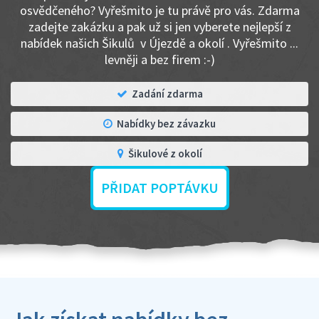
osvědčeného? Vyřešmito je tu právě pro vás. Zdarma
zadejte zakázku a pak už si jen vyberete nejlepší z
nabídek našich Šikulů v Újezdě a okolí . Vyřešmito ...
levněji a bez firem :-)
Zadání zdarma
Nabídky bez závazku
Šikulové z okolí
PŘIDAT POPTÁVKU