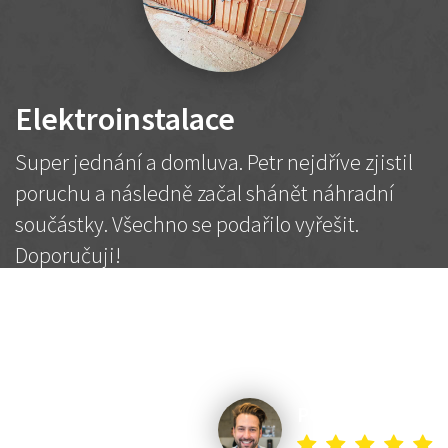
Elektroinstalace
Super jednání a domluva. Petr nejdříve zjistil
poruchu a následně začal shánět náhradní
součástky. Všechno se podařilo vyřešit.
Doporučuji!
2 500 Kč
Dohodnutá cena
Petr K.