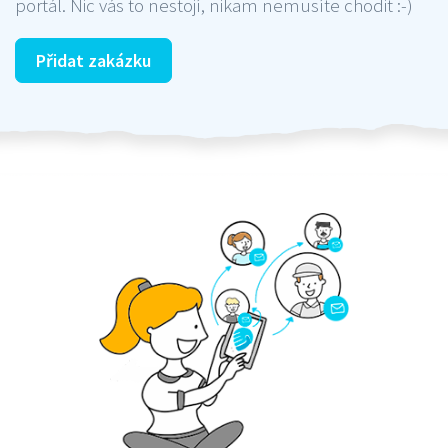
portál. Nic vás to nestojí, nikam nemusíte chodit :-)
Přidat zakázku