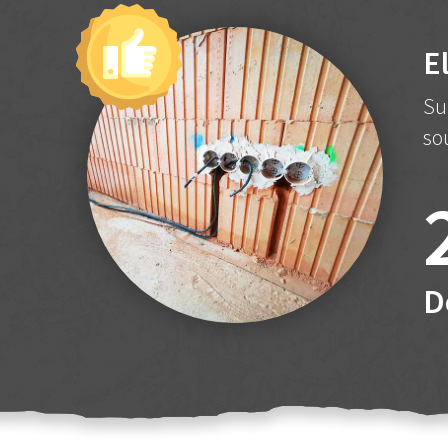
E
Su
so
D