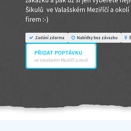
Šikulů ve Valašském Meziříčí a okolí .
firem :-)
Zadání zdarma
Nabídky bez závazku
Š
PŘIDAT POPTÁVKU
ve Valašském Meziříčí a okolí