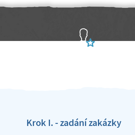
Sami hodnotíte schopnosti šikulů
Ověření šikulové
Krok I. - zadání zakázky