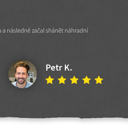
hu a následně začal shánět náhradní
Petr K.