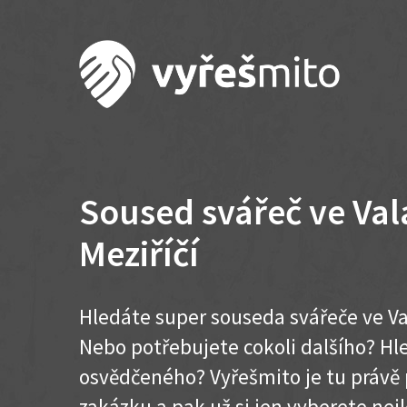
Soused svářeč ve Va
Meziříčí
Hledáte super souseda svářeče ve Va
Nebo potřebujete cokoli dalšího? H
osvědčeného? Vyřešmito je tu právě 
zakázku a pak už si jen vyberete nej