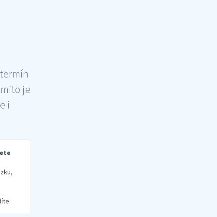
 termín
šmito je
e i
rete
zku,
íte.