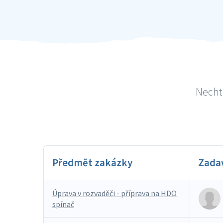
Nechte
Předmět zakázky
Zada
Úprava v rozvaděči - příprava na HDO
spínač