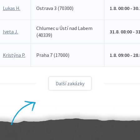
Lukas H.
Ostrava 3 (70300)
1.8. 00:00 - 30
Chlumec u Ústí nad Labem
Iveta J.
31.8. 08:00 - 3
(40339)
Kristýna P.
Praha 7 (17000)
1.8. 09:00 - 28
Další zakázky