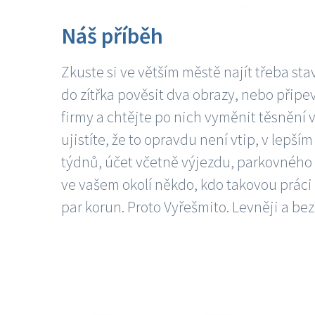
Náš příběh
Zkuste si ve větším městě najít třeba sta
do zítřka pověsit dva obrazy, nebo připev
firmy a chtějte po nich vyměnit těsnění v
ujistíte, že to opravdu není vtip, v lepš
týdnů, účet včetně výjezdu, parkovného a
ve vašem okolí někdo, kdo takovou práci
par korun. Proto Vyřešmito. Levněji a bez