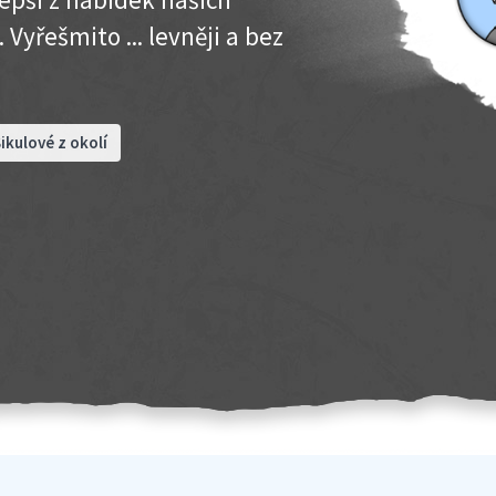
 Vyřešmito ... levněji a bez
ikulové z okolí