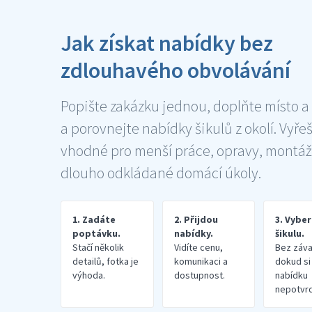
Jak získat nabídky bez
zdlouhavého obvolávání
Popište zakázku jednou, doplňte místo a
a porovnejte nabídky šikulů z okolí. Vyře
vhodné pro menší práce, opravy, montáž
dlouho odkládané domácí úkoly.
1. Zadáte
2. Přijdou
3. Vybe
poptávku.
nabídky.
šikulu.
Stačí několik
Vidíte cenu,
Bez záva
detailů, fotka je
komunikaci a
dokud si
výhoda.
dostupnost.
nabídku
nepotvrd