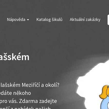
Nápověda
Katalog šikulů
Aktuální zakázky
lašském
lašském Meziříčí a okolí?
ledáte někoho
pro vás. Zdarma zadejte
lepší z nabídek našich