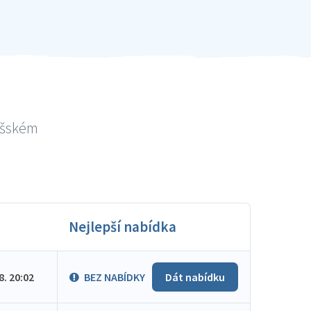
lašském
Nejlepší nabídka
.8. 20:02
BEZ NABÍDKY
Dát nabídku