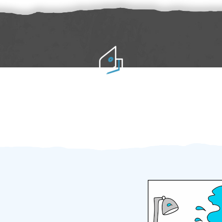
Práci hradíte po výkonu na místě
Odměna po práci