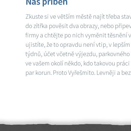
Náš příběh
Zkuste si ve větším městě najít třeba sta
do zítřka pověsit dva obrazy, nebo připev
firmy a chtějte po nich vyměnit těsnění v
ujistíte, že to opravdu není vtip, v lepš
týdnů, účet včetně výjezdu, parkovného a
ve vašem okolí někdo, kdo takovou práci
par korun. Proto Vyřešmito. Levněji a bez