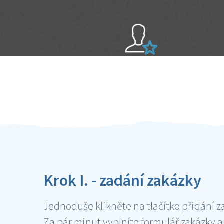
Sami hodnotíte schopnosti šikulů
Ověření šikulové
Krok I. - zadání zakázky
Jednoduše klikněte na tlačítko přidání z
Za pár minut vyplníte formulář zakázky a