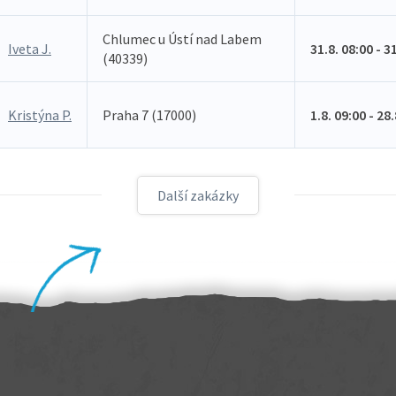
Chlumec u Ústí nad Labem
Iveta J.
31.8. 08:00 - 3
(40339)
Kristýna P.
Praha 7 (17000)
1.8. 09:00 - 28
Další zakázky