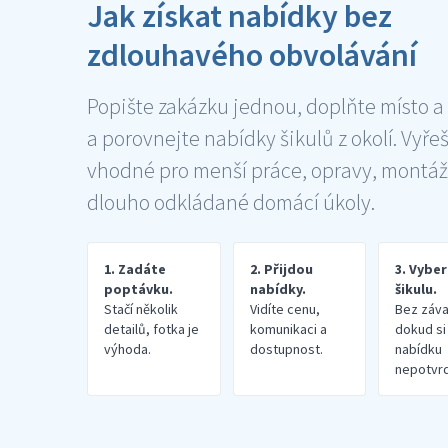
Jak získat nabídky bez
zdlouhavého obvolávání
Popište zakázku jednou, doplňte místo a
a porovnejte nabídky šikulů z okolí. Vyře
vhodné pro menší práce, opravy, montáž
dlouho odkládané domácí úkoly.
1. Zadáte
2. Přijdou
3. Vybe
poptávku.
nabídky.
šikulu.
Stačí několik
Vidíte cenu,
Bez záva
detailů, fotka je
komunikaci a
dokud si
výhoda.
dostupnost.
nabídku
nepotvrd