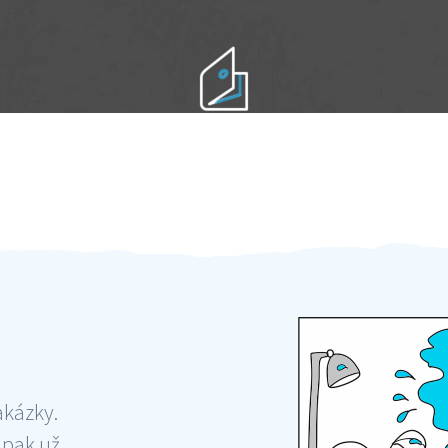
Práci hradíte po výkonu na místě
Odměna po práci
akázky.
 pak už