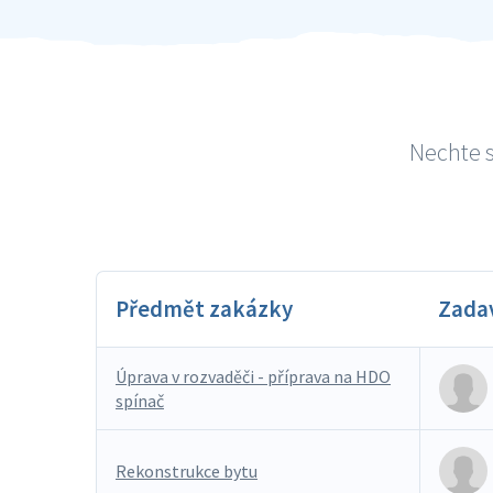
Nechte s
Předmět zakázky
Zada
Úprava v rozvaděči - příprava na HDO
spínač
Rekonstrukce bytu