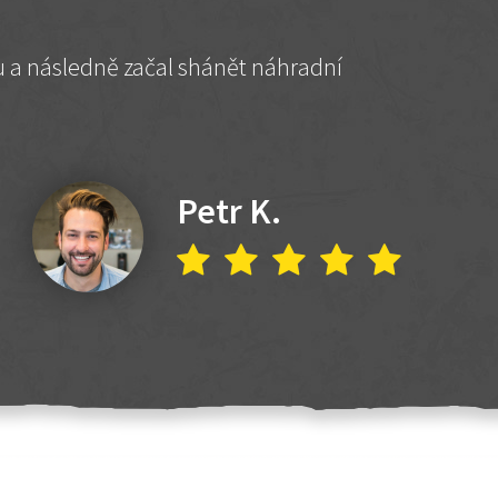
hu a následně začal shánět náhradní
Petr K.