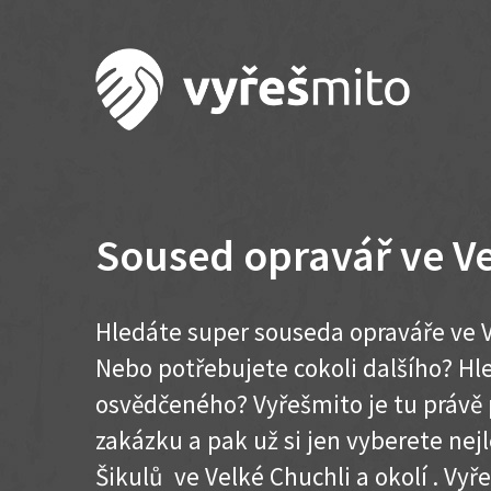
Soused opravář ve Ve
Hledáte super souseda opraváře ve V
Nebo potřebujete cokoli dalšího? H
osvědčeného? Vyřešmito je tu právě 
zakázku a pak už si jen vyberete nej
Šikulů ve Velké Chuchli a okolí . Vyře