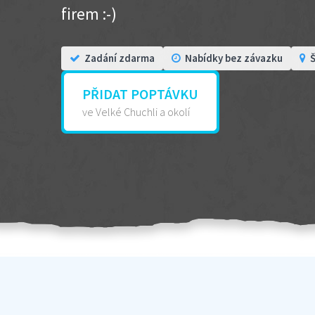
firem :-)
Zadání zdarma
Nabídky bez závazku
Š
PŘIDAT POPTÁVKU
ve Velké Chuchli a okolí