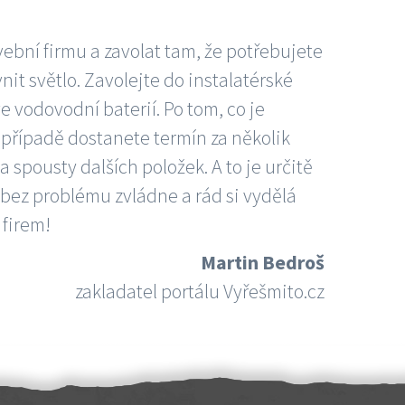
vební firmu a zavolat tam, že potřebujete
nit světlo. Zavolejte do instalatérské
e vodovodní baterií. Po tom, co je
ím případě dostanete termín za několik
 spousty dalších položek. A to je určitě
 bez problému zvládne a rád si vydělá
 firem!
Martin Bedroš
zakladatel portálu Vyřešmito.cz