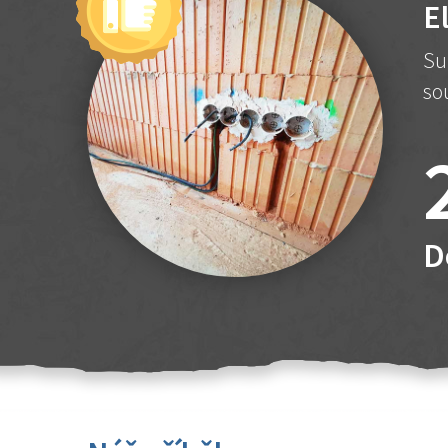
E
Su
so
D