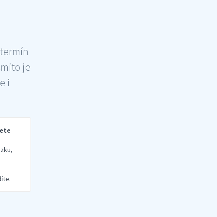
 termín
šmito je
e i
rete
zku,
íte.