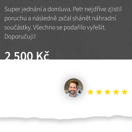
Super jednání a domluva. Petr nejdříve zjistil
poruchu a následně začal shánět náhradní
součástky. Všechno se podařilo vyřešit.
Doporučuji!
2 500 Kč
Dohodnutá cena
Petr K.