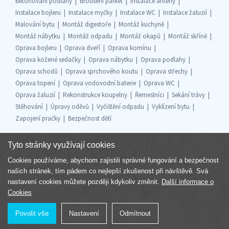
Betonování podlahy
Broušení parket
Instalace antény
Instalace bojleru
Instalace myčky
Instalace WC
Instalace žaluzií
Malování bytu
Montáž digestoře
Montáž kuchyně
Montáž nábytku
Montáž odpadu
Montáž okapů
Montáž skříně
Oprava bojleru
Oprava dveří
Oprava komínu
Oprava kožené sedačky
Oprava nábytku
Oprava podlahy
Oprava schodů
Oprava sprchového koutu
Oprava střechy
Oprava topení
Oprava vodovodní baterie
Oprava WC
Oprava žaluzií
Rekonstrukce koupelny
Řemeslníci
Sekání trávy
Stěhování
Úpravy oděvů
Vyčištění odpadu
Vyklízení bytu
Zapojení pračky
Bezpečnost dětí
Tyto stránky využívají cookies
Cookies používáme, abychom zajistili správné fungování a bezpečnost
Součást skupiny
našich stránek, tím pádem co nejlepší zkušenost při návštěvě. Svá
nastavení cookies můžete později kdykoliv změnit.
Další informace o
Cookies
Povolit vše
Nastavení
Odmítnout