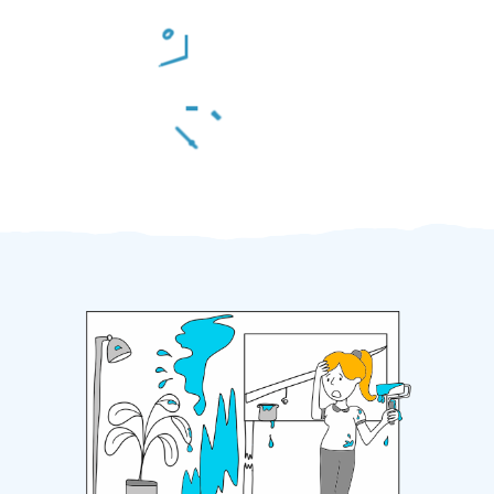
Odměna po práci
Za 2 minuty