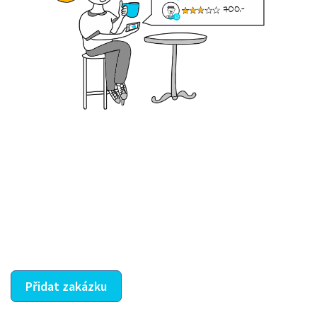
Krok III. - Hodnocení
Vybraný šikula vaše zadání po domluvě a v souladu s
jeho nabídkou vyřeší. Po splnění úkolu mu náleží
dohodnutá odměna. Zda proběhlo vše jak mělo, se
ostatní dozví z vašeho vzájemného hodnocení. A
máte vyřešeno :-)
Přidat zakázku