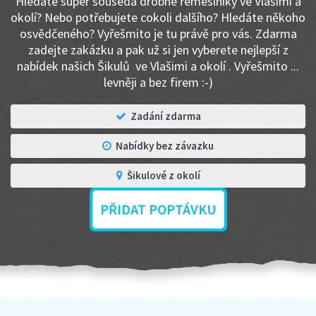
Hledáte super souseda drobné řemeslníky ve Vlašimi a
okolí? Nebo potřebujete cokoli dalšího? Hledáte někoho
osvědčeného? Vyřešmito je tu právě pro vás. Zdarma
zadejte zakázku a pak už si jen vyberete nejlepší z
nabídek našich Šikulů ve Vlašimi a okolí . Vyřešmito ...
levněji a bez firem :-)
Zadání zdarma
Nabídky bez závazku
Šikulové z okolí
PŘIDAT POPTÁVKU