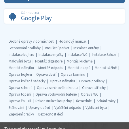
Stáhnout na
Google Play
Drobné opravy v domácnosti
Hodinový manžel
Betonování podlahy
Broušení parket
Instalace antény
Instalace bojleru
Instalace myčky
Instalace WC
Instalace žaluzií
Malování bytu
Montáž digestoře
Montáž kuchyně
Montáž nábytku
Montáž odpadu
Montáž okapů
Montáž skříně
Oprava bojleru
Oprava dveří
Oprava komínu
Oprava kožené sedačky
Oprava nábytku
Oprava podlahy
Oprava schodů
Oprava sprchového koutu
Oprava střechy
Oprava topení
Oprava vodovodní baterie
Oprava WC
Oprava žaluzií
Rekonstrukce koupelny
Řemeslníci
Sekání trávy
Stěhování
Úpravy oděvů
Vyčištění odpadu
Vyklízení bytu
Zapojení pračky
Bezpečnost dětí