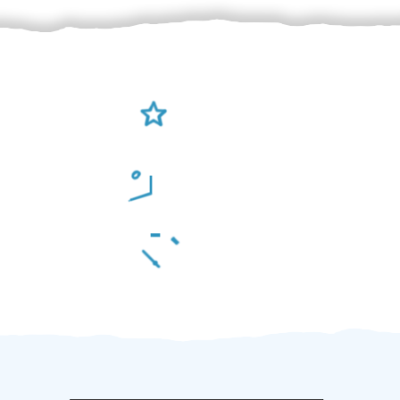
Ověření šikulové
Odměna po práci
Za 2 minuty