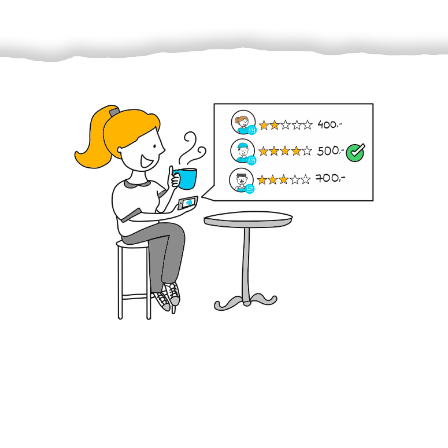
Krok III. - Hodnocení
Vybraný šikula vaše zadání po domluvě a v souladu s
jeho nabídkou vyřeší. Po splnění úkolu mu náleží