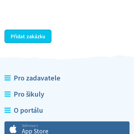
dohodnutá odměna. Zda proběhlo vše jak mělo, se
ostatní dozví z vašeho vzájemného hodnocení. A
máte vyřešeno :-)
Přidat zakázku
Pro zadavatele
Pro šikuly
O portálu
Stáhnout v
App Store