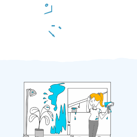
Odměna po práci
Za 2 minuty