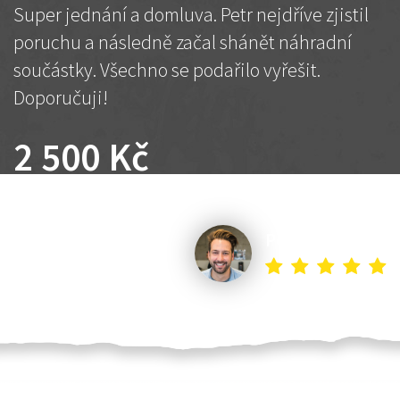
Super jednání a domluva. Petr nejdříve zjistil
poruchu a následně začal shánět náhradní
součástky. Všechno se podařilo vyřešit.
Doporučuji!
2 500 Kč
Dohodnutá cena
Petr K.