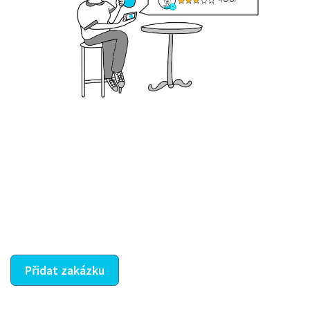
Krok III. - Hodnocení
Vybraný šikula vaše zadání po domluvě a v souladu s
jeho nabídkou vyřeší. Po splnění úkolu mu náleží
dohodnutá odměna. Zda proběhlo vše jak mělo, se
ostatní dozví z vašeho vzájemného hodnocení. A
máte vyřešeno :-)
Přidat zakázku