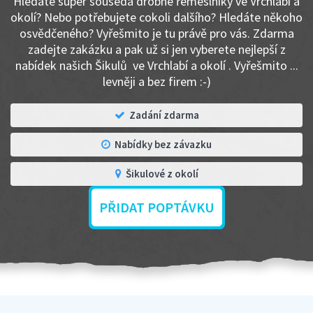
Hledáte super souseda drobné řemeslníky ve Vrchlabí a
okolí? Nebo potřebujete cokoli dalšího? Hledáte někoho
osvědčeného? Vyřešmito je tu právě pro vás. Zdarma
zadejte zakázku a pak už si jen vyberete nejlepší z
nabídek našich Šikulů ve Vrchlabí a okolí . Vyřešmito ...
levněji a bez firem :-)
Zadání zdarma
Nabídky bez závazku
Šikulové z okolí
PŘIDAT POPTÁVKU