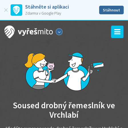
Stáhněte si aplikaci
Stáhnout
Zdarma v Google Play
Soused drobný řemeslník ve
Vrchlabí