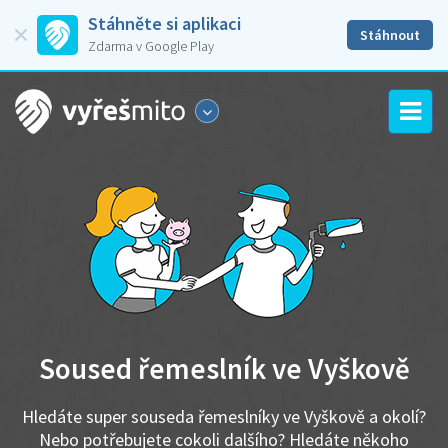
Stáhněte si aplikaci
Stáhnout
Zdarma v Google Play
Soused řemeslník ve Vyškově
Hledáte super souseda řemeslníky ve Vyškově a okolí?
Nebo potřebujete cokoli dalšího? Hledáte někoho