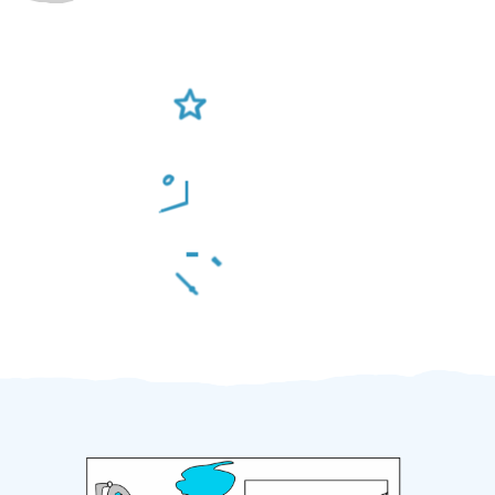
Ověření šikulové
Odměna po práci
Za 2 minuty