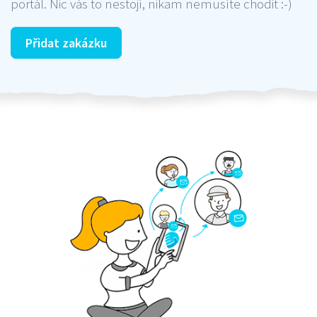
portál. Nic vás to nestojí, nikam nemusíte chodit :-)
Přidat zakázku