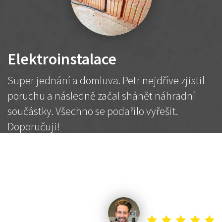
Elektroinstalace
Super jednání a domluva. Petr nejdříve zjistil
poruchu a následně začal shánět náhradní
součástky. Všechno se podařilo vyřešit.
Doporučuji!
2 500 Kč
Dohodnutá cena
Petr K.