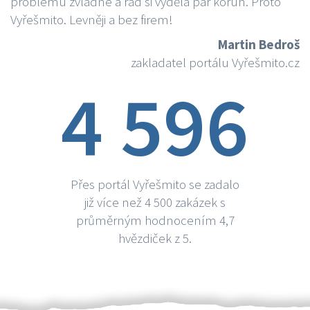
problému zvládne a rád si vydělá par korun. Proto
Vyřešmito. Levněji a bez firem!
Martin Bedroš
zakladatel portálu Vyřešmito.cz
4 596
Přes portál Vyřešmito se zadalo
již více než 4 500 zakázek s
průměrným hodnocením 4,7
hvězdiček z 5.