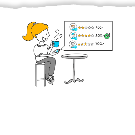
Krok III. - Hodnocení
Vybraný šikula vaše zadání po domluvě a v souladu s
jeho nabídkou vyřeší. Po splnění úkolu mu náleží
dohodnutá odměna. Zda proběhlo vše jak mělo, se