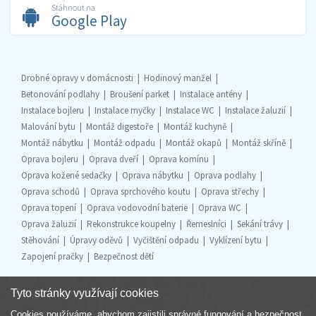
Stáhnout na
Google Play
Drobné opravy v domácnosti
Hodinový manžel
Betonování podlahy
Broušení parket
Instalace antény
Instalace bojleru
Instalace myčky
Instalace WC
Instalace žaluzií
Malování bytu
Montáž digestoře
Montáž kuchyně
Montáž nábytku
Montáž odpadu
Montáž okapů
Montáž skříně
Oprava bojleru
Oprava dveří
Oprava komínu
Oprava kožené sedačky
Oprava nábytku
Oprava podlahy
Oprava schodů
Oprava sprchového koutu
Oprava střechy
Oprava topení
Oprava vodovodní baterie
Oprava WC
Oprava žaluzií
Rekonstrukce koupelny
Řemeslníci
Sekání trávy
Stěhování
Úpravy oděvů
Vyčištění odpadu
Vyklízení bytu
Zapojení pračky
Bezpečnost dětí
Tyto stránky využívají cookies
Cookies používáme, abychom zajistili správné fungování a bezpečnost