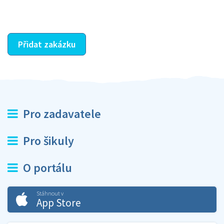
ostatní dozví z vašeho vzájemného hodnocení. A
máte vyřešeno :-)
Přidat zakázku
Pro zadavatele
Pro šikuly
O portálu
Stáhnout v
App Store