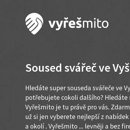
Soused svářeč ve Vy
Hledáte super souseda svářeče ve Vy
potřebujete cokoli dalšího? Hledát
Vyřešmito je tu právě pro vás. Zdar
už si jen vyberete nejlepší z nabíde
a okolí . Vyřešmito ... levněji a bez fir