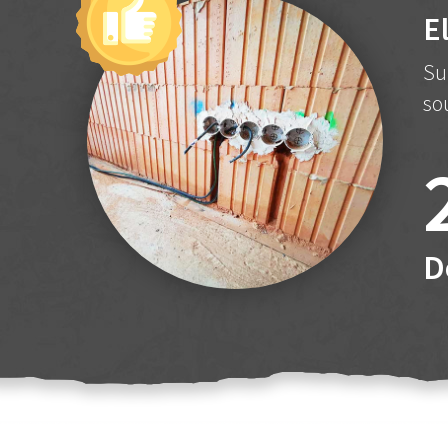
E
Su
so
D