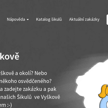
Nápověda
Katalog šikulů
Aktuální zakázky
škově
škově a okolí? Nebo
e někoho osvědčeného?
ma zadejte zakázku a pak
k našich Šikulů ve Vyškově
em :-)