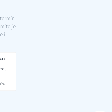
 termín
šmito je
e i
rete
zku,
íte.