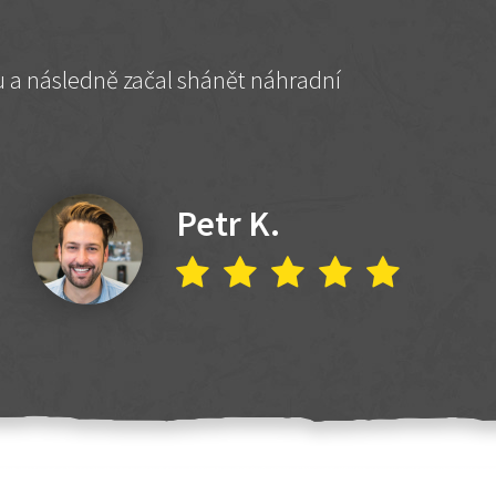
hu a následně začal shánět náhradní
Petr K.