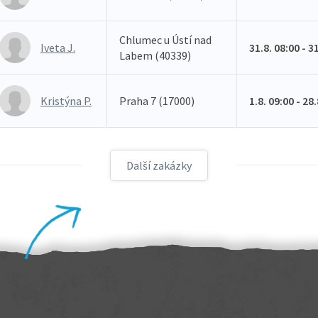
Chlumec u Ústí nad
Iveta J.
31.8. 08:00 - 3
Labem (40339)
Kristýna P.
Praha 7 (17000)
1.8. 09:00 - 28
Další zakázky