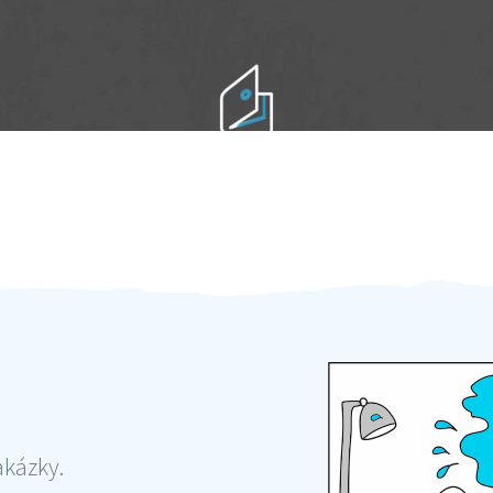
Práci hradíte po výkonu na místě
Odměna po práci
akázky.