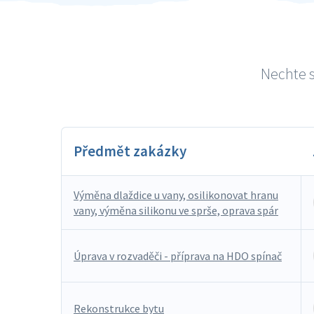
Nechte s
Předmět zakázky
Výměna dlaždice u vany, osilikonovat hranu
vany, výměna silikonu ve sprše, oprava spár
Úprava v rozvaděči - příprava na HDO spínač
Rekonstrukce bytu