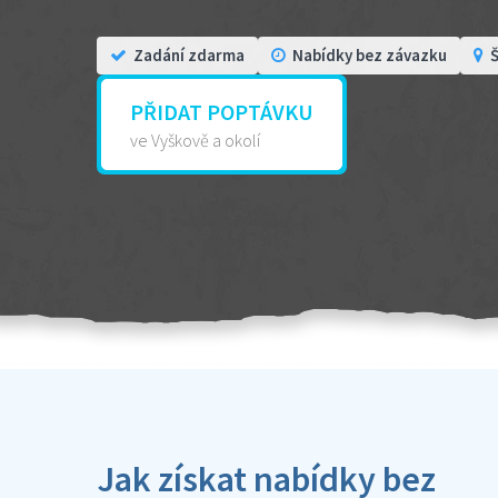
Zadání zdarma
Nabídky bez závazku
Š
PŘIDAT POPTÁVKU
ve Vyškově a okolí
Jak získat nabídky bez