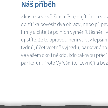
Náš příběh
Zkuste si ve větším městě najít třeba sta
do zítřka pověsit dva obrazy, nebo připev
firmy a chtějte po nich vyměnit těsnění v
ujistíte, že to opravdu není vtip, v lepš
týdnů, účet včetně výjezdu, parkovného a
ve vašem okolí někdo, kdo takovou práci
par korun. Proto Vyřešmito. Levněji a bez