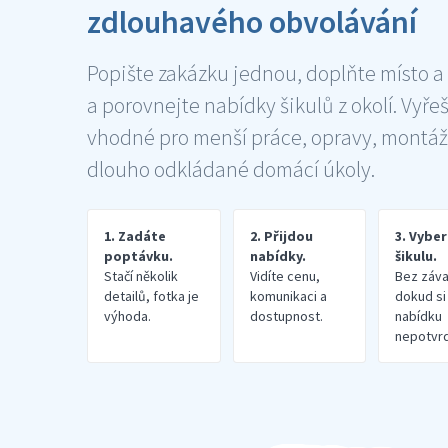
zdlouhavého obvolávání
Popište zakázku jednou, doplňte místo a
a porovnejte nabídky šikulů z okolí. Vyře
vhodné pro menší práce, opravy, montáž
dlouho odkládané domácí úkoly.
1. Zadáte
2. Přijdou
3. Vybe
poptávku.
nabídky.
šikulu.
Stačí několik
Vidíte cenu,
Bez záva
detailů, fotka je
komunikaci a
dokud si
výhoda.
dostupnost.
nabídku
nepotvrd