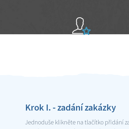
Sami hodnotíte schopnosti šikulů
Ověření šikulové
Krok I. - zadání zakázky
Jednoduše klikněte na tlačítko přidání z