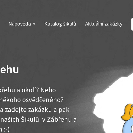
Nápověda
Katalog šikulů
Aktuální zakázky
řehu
břehu a okolí? Nebo
e někoho osvědčeného?
ma zadejte zakázku a pak
k našich Šikulů v Zábřehu a
 :-)