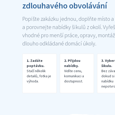
zdlouhavého obvolávání
Popište zakázku jednou, doplňte místo a
a porovnejte nabídky šikulů z okolí. Vyře
vhodné pro menší práce, opravy, montáž
dlouho odkládané domácí úkoly.
1. Zadáte
2. Přijdou
3. Vybe
poptávku.
nabídky.
šikulu.
Stačí několik
Vidíte cenu,
Bez záva
detailů, fotka je
komunikaci a
dokud si
výhoda.
dostupnost.
nabídku
nepotvrd