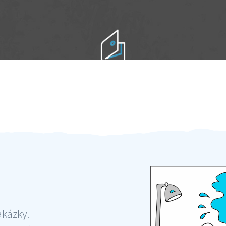
Práci hradíte po výkonu na místě
Odměna po práci
akázky.