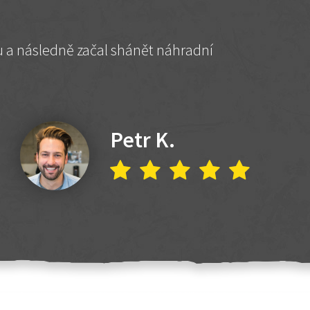
hu a následně začal shánět náhradní
Petr K.