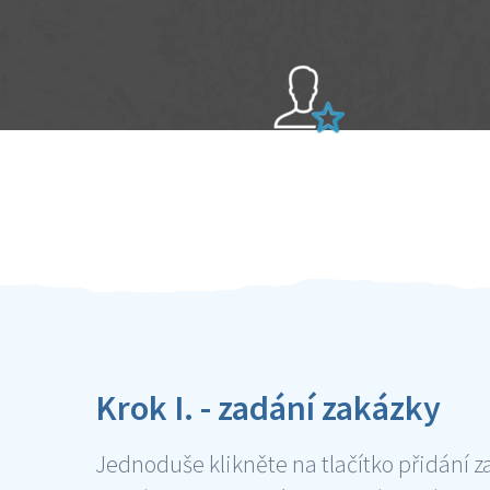
Sami hodnotíte schopnosti šikulů
Ověření šikulové
Krok I. - zadání zakázky
Jednoduše klikněte na tlačítko přidání z