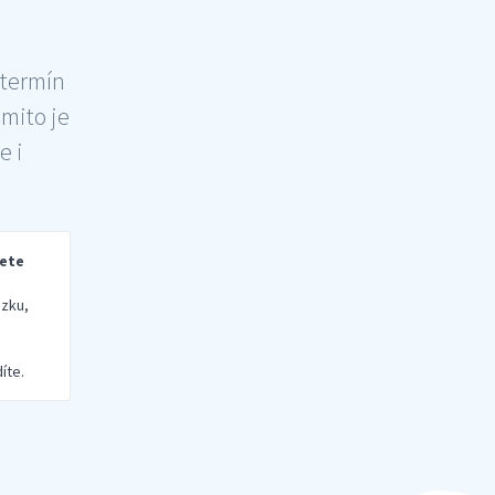
 termín
šmito je
e i
rete
zku,
íte.