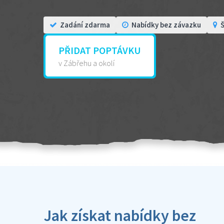
Zadání zdarma
Nabídky bez závazku
Š
PŘIDAT POPTÁVKU
v Zábřehu a okolí
Jak získat nabídky bez