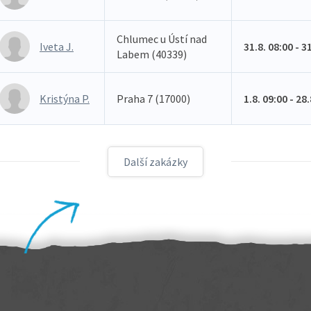
Chlumec u Ústí nad
Iveta J.
31.8. 08:00 - 3
Labem (40339)
Kristýna P.
Praha 7 (17000)
1.8. 09:00 - 28
Další zakázky