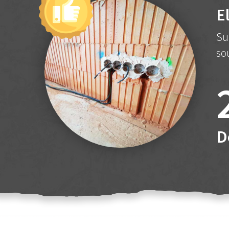
E
Su
so
D