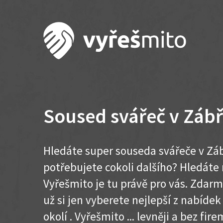
Soused svářeč v Záb
Hledáte super souseda svářeče v Zá
potřebujete cokoli dalšího? Hledát
Vyřešmito je tu právě pro vás. Zdar
už si jen vyberete nejlepší z nabíde
okolí . Vyřešmito ... levněji a bez firem