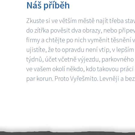
Náš příběh
Zkuste si ve větším městě najít třeba sta
do zítřka pověsit dva obrazy, nebo připev
firmy a chtějte po nich vyměnit těsnění v
ujistíte, že to opravdu není vtip, v lepš
týdnů, účet včetně výjezdu, parkovného a
ve vašem okolí někdo, kdo takovou práci
par korun. Proto Vyřešmito. Levněji a bez