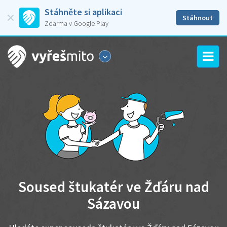
Stáhněte si aplikaci
Stáhnout
Zdarma v Google Play
Soused štukatér ve Žďáru nad
Sázavou