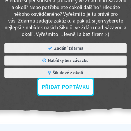
Hledáte super souseda štukatéry ve Žďáru nad Sázavou
a okolí? Nebo potřebujete cokoli dalšího? Hledáte
někoho osvědčeného? Vyřešmito je tu právě pro
vás. Zdarma zadejte zakázku a pak už si jen vyberete
nejlepší z nabídek našich Šikulů ve Žďáru nad Sázavou a
okolí . Vyřešmito ... levněji a bez firem :-)
Zadání zdarma
Nabídky bez závazku
Šikulové z okolí
PŘIDAT POPTÁVKU