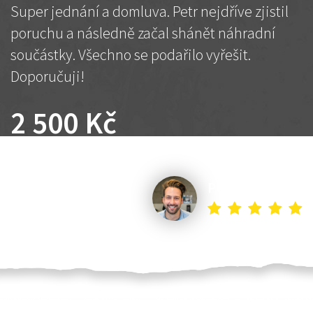
Super jednání a domluva. Petr nejdříve zjistil
poruchu a následně začal shánět náhradní
součástky. Všechno se podařilo vyřešit.
Doporučuji!
2 500 Kč
Dohodnutá cena
Petr K.