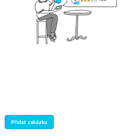
Krok III. - Hodnocení
Vybraný šikula vaše zadání po domluvě a v souladu s
jeho nabídkou vyřeší. Po splnění úkolu mu náleží
dohodnutá odměna. Zda proběhlo vše jak mělo, se
ostatní dozví z vašeho vzájemného hodnocení. A
máte vyřešeno :-)
Přidat zakázku