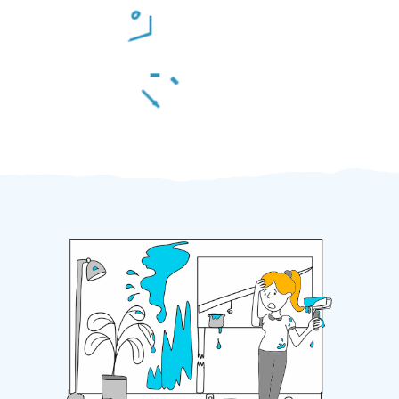
Odměna po práci
Za 2 minuty