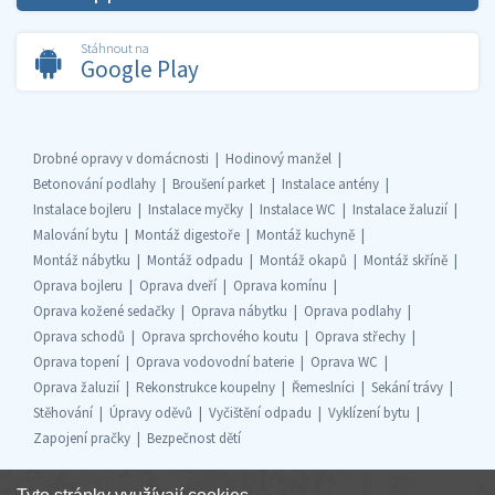
Stáhnout na
Google Play
Drobné opravy v domácnosti
Hodinový manžel
Betonování podlahy
Broušení parket
Instalace antény
Instalace bojleru
Instalace myčky
Instalace WC
Instalace žaluzií
Malování bytu
Montáž digestoře
Montáž kuchyně
Montáž nábytku
Montáž odpadu
Montáž okapů
Montáž skříně
Oprava bojleru
Oprava dveří
Oprava komínu
Oprava kožené sedačky
Oprava nábytku
Oprava podlahy
Oprava schodů
Oprava sprchového koutu
Oprava střechy
Oprava topení
Oprava vodovodní baterie
Oprava WC
Oprava žaluzií
Rekonstrukce koupelny
Řemeslníci
Sekání trávy
Stěhování
Úpravy oděvů
Vyčištění odpadu
Vyklízení bytu
Zapojení pračky
Bezpečnost dětí