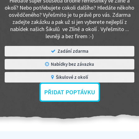
Hledáte super souseda drobné řemeslníky ve Zlíně a
okolí? Nebo potřebujete cokoli dalšího? Hledáte někoho
osvědčeného? Vyřešmito je tu právě pro vás. Zdarma
zadejte zakázku a pak už si jen vyberete nejlepší z
nabídek našich Šikulů ve Zlíně a okolí . Vyřešmito ...
levněji a bez firem :-)
Zadání zdarma
Nabídky bez závazku
Šikulové z okolí
PŘIDAT POPTÁVKU