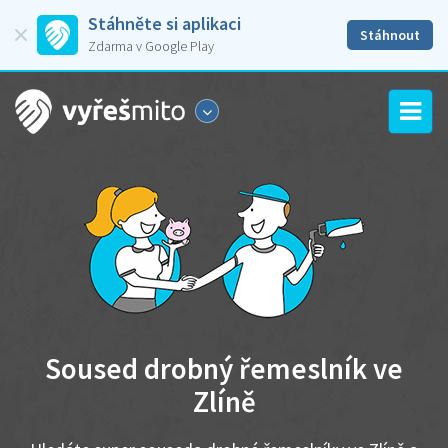
Stáhněte si aplikaci
Stáhnout
Zdarma v Google Play
Soused drobný řemeslník ve
Zlíně