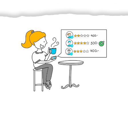
Krok III. - Hodnocení
Vybraný šikula vaše zadání po domluvě a v souladu s
jeho nabídkou vyřeší. Po splnění úkolu mu náleží