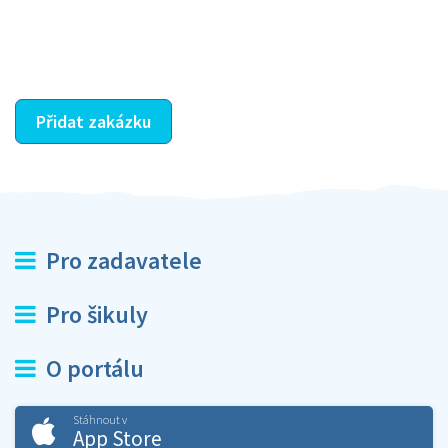
dohodnutá odměna. Zda proběhlo vše jak mělo, se
ostatní dozví z vašeho vzájemného hodnocení. A
máte vyřešeno :-)
Přidat zakázku
Pro zadavatele
Pro šikuly
O portálu
Stáhnout v
App Store