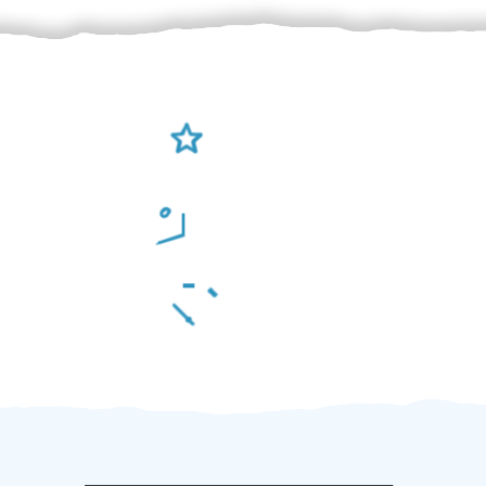
Ověření šikulové
Odměna po práci
Za 2 minuty