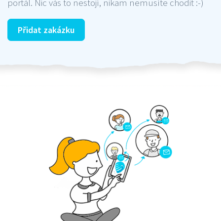
portál. Nic vás to nestojí, nikam nemusíte chodit :-)
Přidat zakázku