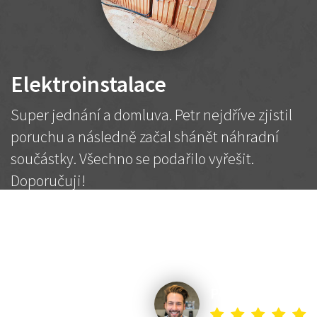
Elektroinstalace
Super jednání a domluva. Petr nejdříve zjistil
poruchu a následně začal shánět náhradní
součástky. Všechno se podařilo vyřešit.
Doporučuji!
2 500 Kč
Dohodnutá cena
Petr K.