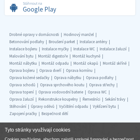
Stáhnout na
Google Play
Drobné opravy v domácnosti
Hodinový manžel
Betonování podlahy
Broušení parket
Instalace antény
Instalace bojleru
Instalace myčky
Instalace WC
Instalace žaluzií
Malování bytu
Montáž digestoře
Montáž kuchyně
Montáž nábytku
Montáž odpadu
Montáž okapů
Montáž skříně
Oprava bojleru
Oprava dveří
Oprava komínu
Oprava kožené sedačky
Oprava nábytku
Oprava podlahy
Oprava schodů
Oprava sprchového koutu
Oprava střechy
Oprava topení
Oprava vodovodní baterie
Oprava WC
Oprava žaluzií
Rekonstrukce koupelny
Řemeslníci
Sekání trávy
Stěhování
Úpravy oděvů
Vyčištění odpadu
Vyklízení bytu
Zapojení pračky
Bezpečnost dětí
Tyto stránky využívají cookies
Cookies používáme, abychom zajistili správné fungování a bezpečnost