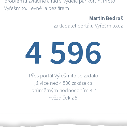
problému zvládne a rád si vydělá par korun. Proto
Vyřešmito. Levněji a bez firem!
Martin Bedroš
zakladatel portálu Vyřešmito.cz
4 596
Přes portál Vyřešmito se zadalo
již více než 4 500 zakázek s
průměrným hodnocením 4,7
hvězdiček z 5.