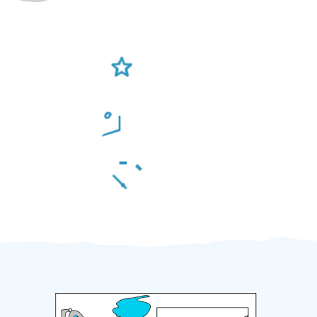
Ověření šikulové
Odměna po práci
Za 2 minuty