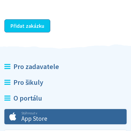
ostatní dozví z vašeho vzájemného hodnocení. A
máte vyřešeno :-)
Přidat zakázku
Pro zadavatele
Pro šikuly
O portálu
Stáhnout v
App Store