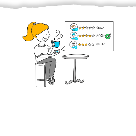
Krok III. - Hodnocení
Vybraný šikula vaše zadání po domluvě a v souladu s
jeho nabídkou vyřeší. Po splnění úkolu mu náleží
dohodnutá odměna. Zda proběhlo vše jak mělo, se