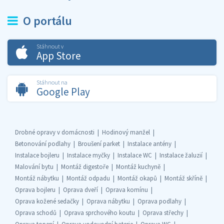
O portálu
Stáhnout v
App Store
Stáhnout na
Google Play
Drobné opravy v domácnosti
Hodinový manžel
Betonování podlahy
Broušení parket
Instalace antény
Instalace bojleru
Instalace myčky
Instalace WC
Instalace žaluzií
Malování bytu
Montáž digestoře
Montáž kuchyně
Montáž nábytku
Montáž odpadu
Montáž okapů
Montáž skříně
Oprava bojleru
Oprava dveří
Oprava komínu
Oprava kožené sedačky
Oprava nábytku
Oprava podlahy
Oprava schodů
Oprava sprchového koutu
Oprava střechy