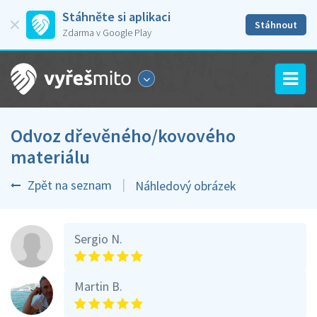
Stáhněte si aplikaci
Stáhnout
Zdarma v Google Play
Odvoz dřevěného/kovového
materiálu
Zpět na seznam
Náhledový obrázek
Sergio N.
Martin B.