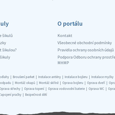
kuly
O portálu
e šikulů
Kontakt
zky
Všeobecné obchodní podmínky
t šikulou?
Pravidla ochrany osobních údajů
šikuly
Podpora Odboru ochrany prostře
MHMP
odlahy
Broušení parket
Instalace antény
Instalace bojleru
Instalace myčky
 odpadu
Montáž okapů
Montáž skříně
Oprava bojleru
Oprava dveří
Opr
Oprava střechy
Oprava topení
Oprava vodovodní baterie
Oprava WC
Opra
Zapojení pračky
Bezpečnost dětí