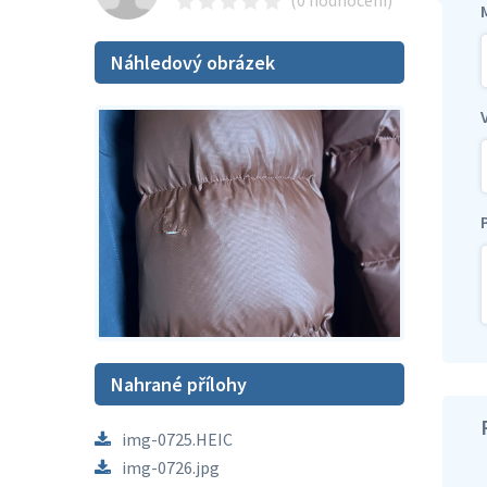
(0 hodnocení)
Náhledový obrázek
Nahrané přílohy
img-0725.HEIC
img-0726.jpg