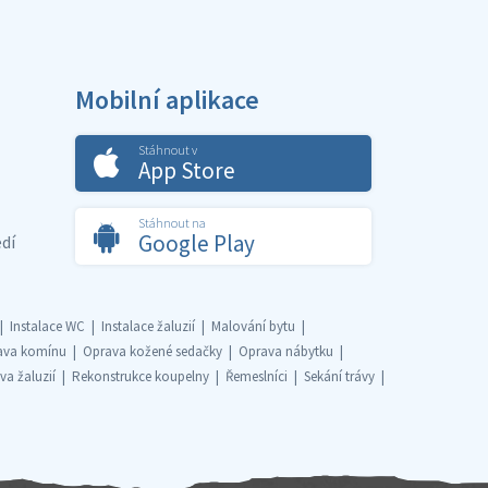
Mobilní aplikace
Stáhnout v
App Store
Stáhnout na
Google Play
dí
Instalace WC
Instalace žaluzií
Malování bytu
ava komínu
Oprava kožené sedačky
Oprava nábytku
va žaluzií
Rekonstrukce koupelny
Řemeslníci
Sekání trávy