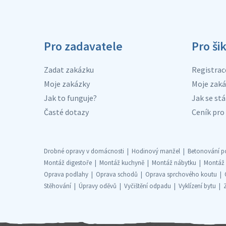
Pro zadavatele
Pro ši
Zadat zakázku
Registrac
Moje zakázky
Moje zaká
Jak to funguje?
Jak se stá
Časté dotazy
Ceník pro 
Drobné opravy v domácnosti
Hodinový manžel
Betonování p
Montáž digestoře
Montáž kuchyně
Montáž nábytku
Montáž
Oprava podlahy
Oprava schodů
Oprava sprchového koutu
Stěhování
Úpravy oděvů
Vyčištění odpadu
Vyklízení bytu