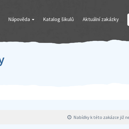
Nápověda
Katalog šikulů
Aktuální zakázky
y
Nabídky k této zakázce již ne