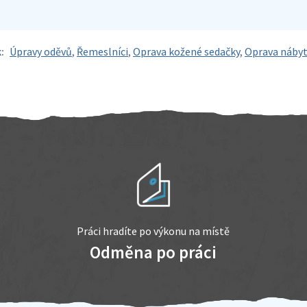
:
Úpravy oděvů
,
Řemeslníci
,
Oprava kožené sedačky
,
Oprava náby
Práci hradíte po výkonu na místě
Odměna po práci