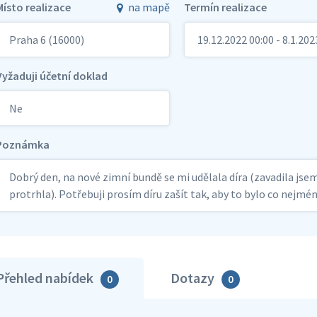
Místo realizace
na mapě
Termín realizace
Praha 6 (16000)
19.12.2022 00:00 - 8.1.202
Vyžaduji účetní doklad
Ne
Poznámka
Dobrý den, na nové zimní bundě se mi udělala díra (zavadila jse
protrhla). Potřebuji prosím díru zašít tak, aby to bylo co nejm
Přehled nabídek
Dotazy
0
0